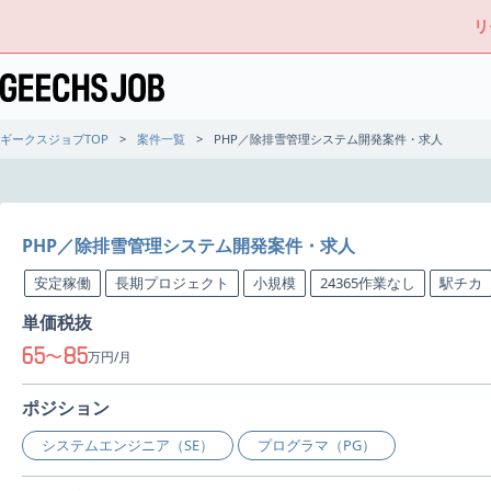
リ
ギークスジョブTOP
案件一覧
PHP／除排雪管理システム開発案件・求人
PHP／除排雪管理システム開発案件・求人
安定稼働
長期プロジェクト
小規模
24365作業なし
駅チカ
単価税抜
65
85
〜
万円/月
ポジション
システムエンジニア（SE）
プログラマ（PG）