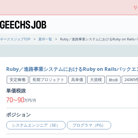
リ
ギークスジョブTOP
案件一覧
Ruby／進路事業システムにおけるRuby on R
Ruby／進路事業システムにおけるRuby on Rails
安定稼働
長期プロジェクト
高単価
大規模
2436
BtoB
単価税抜
70
90
〜
万円/月
ポジション
システムエンジニア（SE）
プログラマ（PG）