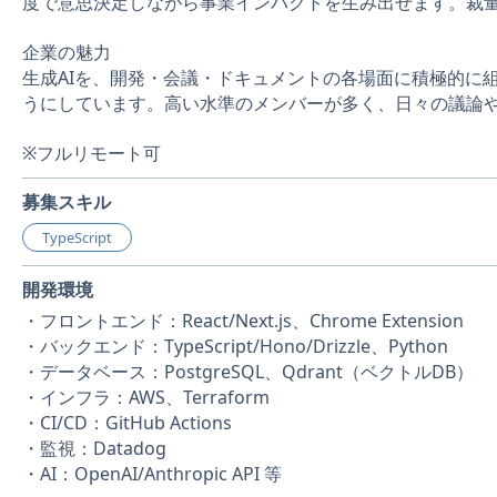
度で意思決定しながら事業インパクトを生み出せます。裁
企業の魅力
生成AIを、開発・会議・ドキュメントの各場面に積極的に
うにしています。高い水準のメンバーが多く、日々の議論
※フルリモート可
募集スキル
TypeScript
開発環境
・フロントエンド：React/Next.js、Chrome Extension
・バックエンド：TypeScript/Hono/Drizzle、Python
・データベース：PostgreSQL、Qdrant（ベクトルDB）
・インフラ：AWS、Terraform
・CI/CD：GitHub Actions
・監視：Datadog
・AI：OpenAI/Anthropic API 等