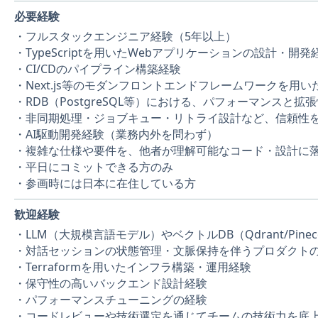
必要経験
・フルスタックエンジニア経験（5年以上）
・TypeScriptを用いたWebアプリケーションの設計・開
・CI/CDのパイプライン構築経験
・Next.js等のモダンフロントエンドフレームワークを用
・RDB（PostgreSQL等）における、パフォーマンスと
・非同期処理・ジョブキュー・リトライ設計など、信頼性
・AI駆動開発経験（業務内外を問わず）
・複雑な仕様や要件を、他者が理解可能なコード・設計に
・平日にコミットできる方のみ
・参画時には日本に在住している方
歓迎経験
・LLM（大規模言語モデル）やベクトルDB（Qdrant/Pi
・対話セッションの状態管理・文脈保持を伴うプロダクト
・Terraformを用いたインフラ構築・運用経験
・保守性の高いバックエンド設計経験
・パフォーマンスチューニングの経験
・コードレビューや技術選定を通じてチームの技術力を底