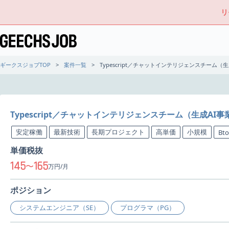
リ
ギークスジョブTOP
案件一覧
Typescript／チャットインテリジェンスチーム
Typescript／チャットインテリジェンスチーム（生成A
安定稼働
最新技術
長期プロジェクト
高単価
小規模
Bt
単価税抜
145
165
〜
万円/月
ポジション
システムエンジニア（SE）
プログラマ（PG）