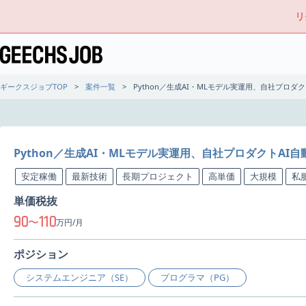
リ
ギークスジョブTOP
案件一覧
Python／生成AI・MLモデル実運用、自社プロダ
Python／生成AI・MLモデル実運用、自社プロダクトA
安定稼働
最新技術
長期プロジェクト
高単価
大規模
私
単価税抜
90
110
〜
万円/月
ポジション
システムエンジニア（SE）
プログラマ（PG）