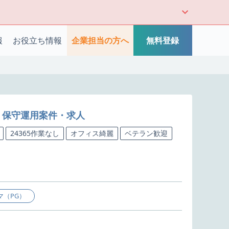
報
お役立ち情報
企業担当の方へ
無料登録
テム 保守運用案件・求人
24365作業なし
オフィス綺麗
ベテラン歓迎
マ（PG）