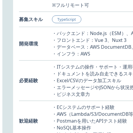
※フルリモート可
募集スキル
TypeScript
・バックエンド：Node.js（ESM）、AW
・フロントエンド：Vue 3、Nuxt 3
開発環境
・データベース：AWS DocumentDB、A
・インフラ：AWS
・ITシステムの操作・サポート・運
・ドキュメントを読み自走できるスキ
必要経験
・Excel/CSVのデータ加工スキル
・エラーメッセージやJSONから状況
・ビジネス文章力
・ECシステムのサポート経験
・AWS（Lambda/S3/Document
歓迎経験
・Postmanを用いたAPIテスト経験
・NoSQL基本操作