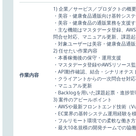
1) 企業／サービス／プロダクトの概
・美容・健康食品通販向け基幹システ
・美容・健康食品の通販業務を支援す
・主な機能はマスタデータ登録、AWS
問合せ対応、マニュアル更新、課題起
・対象ユーザーは美容・健康食品通販
2) 任せたい作業内容
・本番稼働後の保守・運用支援
・マスタデータ登録やAWSリソース
・API動作確認、結合・シナリオテス
作業内容
・クライアントからの一次問合せ対応
・マニュアル更新
・Backlogを用いた課題起票・進捗管
3) 案件のアピールポイント
・AWSや最新フロントエンド技術（Vue
・EC業界の基幹システム運用経験を
・フルリモート環境での柔軟な働き方
・最大10名規模の開発チームでの協