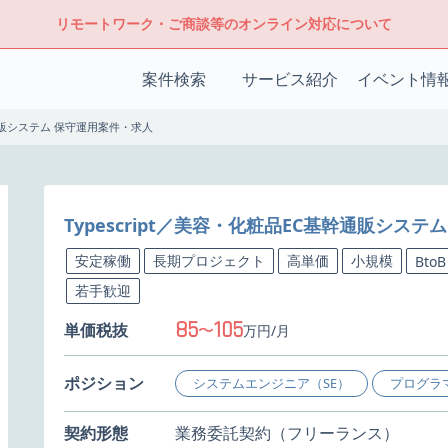
リモートワーク・ご商談等のオンライン対応について
案件検索
サービス紹介
イベント情
幹通販システム 保守運用案件・求人
Typescript／美容・化粧品EC基幹通販シス
安定稼働
長期プロジェクト
高単価
小規模
BtoB
若手歓迎
85
105
単価税抜
〜
万円/月
ポジション
システムエンジニア（SE）
プログラ
契約形態
業務委託契約（フリーランス）