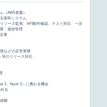
要
ム（AWS基盤）
る基幹システム
リソース監視、API動作確認、テスト対応、一次
票・進捗管理
企業
監視などの定常業務
ト等のリリース対応
理
 3、Nuxt 3）に携わる機会
積める
働経験