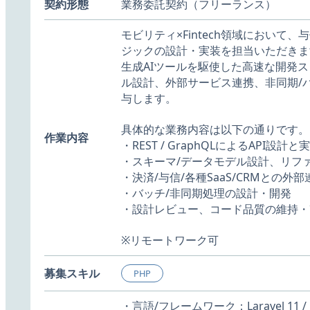
契約形態
業務委託契約（フリーランス）
モビリティ×Fintech領域におい
ジックの設計・実装を担当いただきま
生成AIツールを駆使した高速な開発ス
ル設計、外部サービス連携、非同期/
与します。
具体的な業務内容は以下の通りです。
作業内容
・REST / GraphQLによるAPI設計と
・スキーマ/データモデル設計、リフ
・決済/与信/各種SaaS/CRMとの外部
・バッチ/非同期処理の設計・開発
・設計レビュー、コード品質の維持・
※リモートワーク可
募集スキル
PHP
・言語/フレームワーク：Laravel 11 / 1