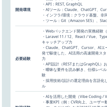
・API：REST, GraphQL
開発環境
・AIツール：Claude、ChatGPT、Cur
・インフラ/環境：クラウド基盤、非
・ツール：Git（Amazon SES）、Sla
・Webバックエンド開発の実務経験（
・Laravel 11 / 12、React / 
キャッチアップ力
・Claude、ChatGPT、Cursor、A
発で駆使した、AI活用の高速開発スタイル
必要経験
力
・API設計（RESTまたはGraphQ
・曖昧な要件を読み解き、仕様レベル
験
・採用技術/設計の選定理由を言語化
ル
・AIを活用した開発（Vibe Coding /
・事業KPI（例：CVR向上、ユーザ