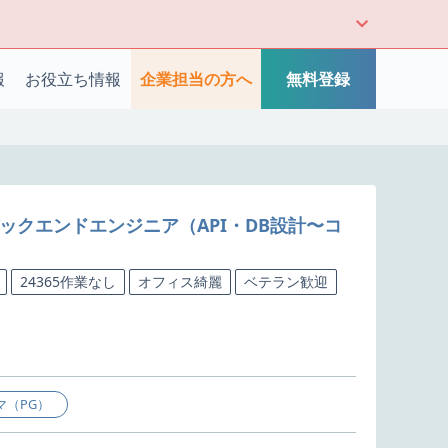
報
お役立ち情報
企業担当の方へ
無料登録
のバックエンドエンジニア（API・DB設計〜コ
24365作業なし
オフィス綺麗
ベテラン歓迎
マ（PG）