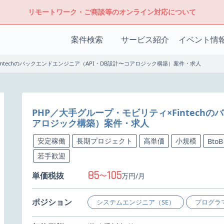
リモートワーク・ご商談等のオンライン対応について
案件検索
サービス紹介
イベント情
intechのバックエンドエンジニア（API・DB設計〜コアロジック構築）案件・求人
PHP／大手グループ・モビリティ×Fintech
アロジック構築）案件・求人
安定稼働
長期プロジェクト
高単価
小規模
BtoB
若手歓迎
85
105
単価税抜
〜
万円/月
ポジション
システムエンジニア（SE）
プログラ