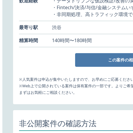
歓迎経験
・データドリブンな仮説検証/改善の
・Fintech/決済/与信/金融システ
・非同期処理、高トラフィック環境で
最寄り駅
渋谷
精算時間
140時間〜180時間
この案件の相
※人気案件は申込が集中いたしますので、お早めにご応募くださ
※Web上で公開されている案件は保有案件の一部です。よりご希
まずはお気軽にご相談ください。
非公開案件の確認方法