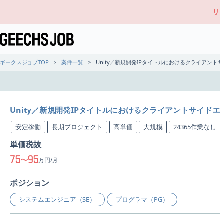
リ
ギークスジョブTOP
案件一覧
Unity／新規開発IPタイトルにおけるクライアン
Unity／新規開発IPタイトルにおけるクライアントサイド
安定稼働
長期プロジェクト
高単価
大規模
24365作業なし
単価税抜
75
95
〜
万円/月
ポジション
システムエンジニア（SE）
プログラマ（PG）