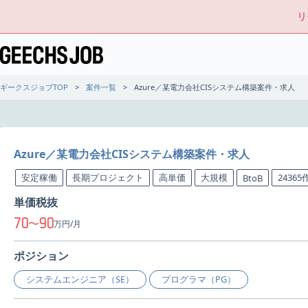
リ
ギークスジョブTOP
案件一覧
Azure／某電力会社CISシステム構築案件・求人
Azure／某電力会社CISシステム構築案件・求人
安定稼働
長期プロジェクト
高単価
大規模
2436
BtoB
単価税抜
70
90
〜
万円/月
ポジション
システムエンジニア（SE）
プログラマ（PG）