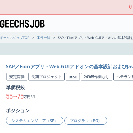
リ
ギークスジョブTOP
案件一覧
SAP／Fioriアプリ・Web-GUIアドオンの基本設計
SAP／Fioriアプリ・Web-GUIアドオンの基本設計およびJ
安定稼働
長期プロジェクト
24365作業なし
ベテラン
BtoB
単価税抜
55
75
〜
万円/月
ポジション
システムエンジニア（SE）
プログラマ（PG）