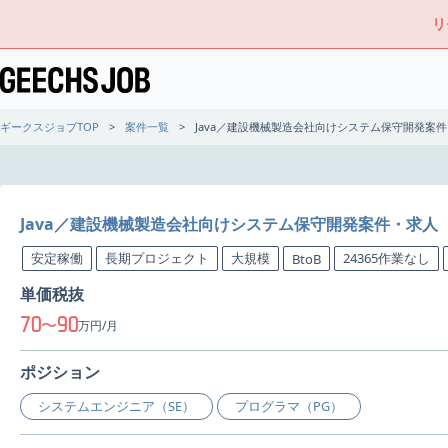
リ
ギークスジョブTOP
案件一覧
Java／建設機械製造会社向けシステム保守開発案
Java／建設機械製造会社向けシステム保守開発案件・求人
安定稼働
長期プロジェクト
大規模
24365作業なし
BtoB
単価税抜
70
90
〜
万円/月
ポジション
システムエンジニア（SE）
プログラマ（PG）