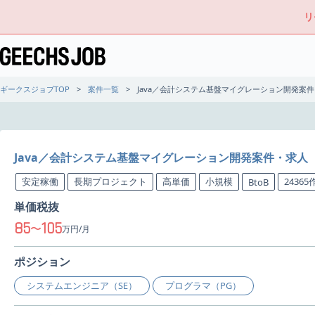
リ
ギークスジョブTOP
案件一覧
Java／会計システム基盤マイグレーション開発案
Java／会計システム基盤マイグレーション開発案件・求人
安定稼働
長期プロジェクト
高単価
小規模
2436
BtoB
単価税抜
85
105
〜
万円/月
ポジション
システムエンジニア（SE）
プログラマ（PG）