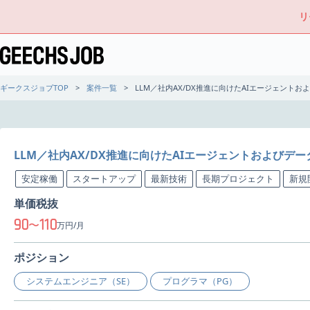
リ
ギークスジョブTOP
案件一覧
LLM／社内AX/DX推進に向けたAIエージェント
LLM／社内AX/DX推進に向けたAIエージェントおよびデ
安定稼働
スタートアップ
最新技術
長期プロジェクト
新規
単価税抜
90
110
〜
万円/月
ポジション
システムエンジニア（SE）
プログラマ（PG）