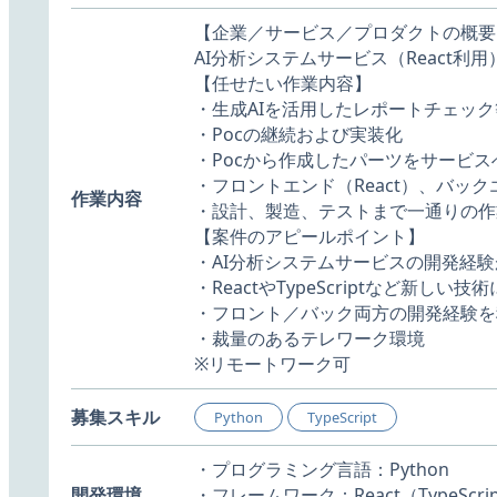
【企業／サービス／プロダクトの概要
AI分析システムサービス（React利用
【任せたい作業内容】
・生成AIを活用したレポートチェック
・Pocの継続および実装化
・Pocから作成したパーツをサービス
・フロントエンド（React）、バック
作業内容
・設計、製造、テストまで一通りの作
【案件のアピールポイント】
・AI分析システムサービスの開発経
・ReactやTypeScriptなど新しい
・フロント／バック両方の開発経験を
・裁量のあるテレワーク環境
※リモートワーク可
募集スキル
Python
TypeScript
・プログラミング言語：Python
開発環境
・フレームワーク：React（TypeScri