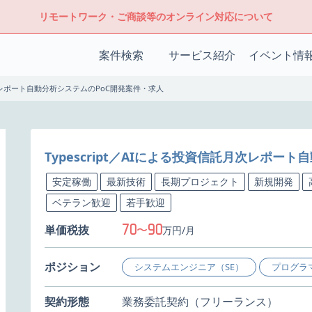
リモートワーク・ご商談等のオンライン対応について
案件検索
サービス紹介
イベント情
託月次レポート自動分析システムのPoC開発案件・求人
Typescript／AIによる投資信託月次レポー
安定稼働
最新技術
長期プロジェクト
新規開発
ベテラン歓迎
若手歓迎
70
90
単価税抜
〜
万円/月
ポジション
システムエンジニア（SE）
プログラ
契約形態
業務委託契約（フリーランス）