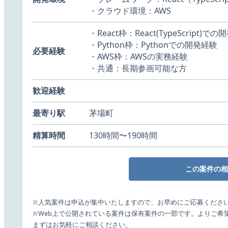
・クラウド環境：AWS
・React枠：React(TypeScript)で
・Python枠：Pythonでの開発経験
必要経験
・AWS枠：AWSの実務経験
・共通：長期参画可能な方
歓迎経験
最寄り駅
茅場町
精算時間
130時間〜190時間
この案件の相
※人気案件は申込が集中いたしますので、お早めにご応募くださ
※Web上で公開されている案件は保有案件の一部です。よりご希
まずはお気軽にご相談ください。