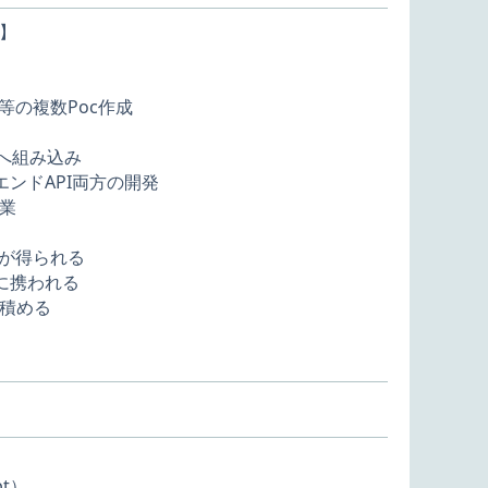
】
）
等の複数Poc作成
へ組み込み
エンドAPI両方の開発
業
験が得られる
技術に携われる
積める
pt）