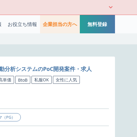
報
お役立ち情報
企業担当の方へ
無料登録
ト自動分析システムのPoC開発案件・求人
高単価
私服OK
女性に人気
BtoB
マ（PG）