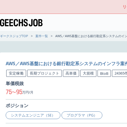
リ
ギークスジョブTOP
案件一覧
AWS／AWS基盤における銀行勘定系システムのイ
AWS／AWS基盤における銀行勘定系システムのインフラ案
安定稼働
長期プロジェクト
高単価
大規模
2436
BtoB
単価税抜
75
95
〜
万円/月
ポジション
システムエンジニア（SE）
プログラマ（PG）