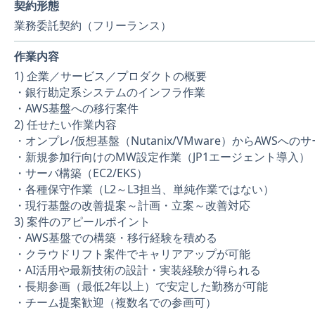
契約形態
業務委託契約（フリーランス）
作業内容
1) 企業／サービス／プロダクトの概要
・銀行勘定系システムのインフラ作業
・AWS基盤への移行案件
2) 任せたい作業内容
・オンプレ/仮想基盤（Nutanix/VMware）からAWSへのサ
・新規参加行向けのMW設定作業（JP1エージェント導入）
・サーバ構築（EC2/EKS）
・各種保守作業（L2～L3担当、単純作業ではない）
・現行基盤の改善提案～計画・立案～改善対応
3) 案件のアピールポイント
・AWS基盤での構築・移行経験を積める
・クラウドリフト案件でキャリアアップが可能
・AI活用や最新技術の設計・実装経験が得られる
・長期参画（最低2年以上）で安定した勤務が可能
・チーム提案歓迎（複数名での参画可）