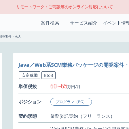
リモートワーク・ご商談等のオンライン対応について
案件検索
サービス紹介
イベント情
の開発案件・求人
Java／Web系SCM業務パッケージの開発案件
安定稼働
BtoB
60
65
単価税抜
〜
万円/月
ポジション
プログラマ（PG）
契約形態
業務委託契約（フリーランス）
Web系SCM業務パッケージの開発支