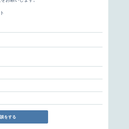
ト
談をする