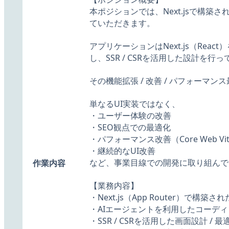
本ポジションでは、Next.jsで構
ていただきます。
アプリケーションはNext.js（React
し、SSR / CSRを活用した設計を行
その機能拡張 / 改善 / パフォーマ
単なるUI実装ではなく、
・ユーザー体験の改善
・SEO観点での最適化
・パフォーマンス改善（Core Web Vit
・継続的なUI改善
など、事業目線での開発に取り組んで
作業内容
【業務内容】
・Next.js（App Router）で構
・AIエージェントを利用したコーデ
・SSR / CSRを活用した画面設計 / 最