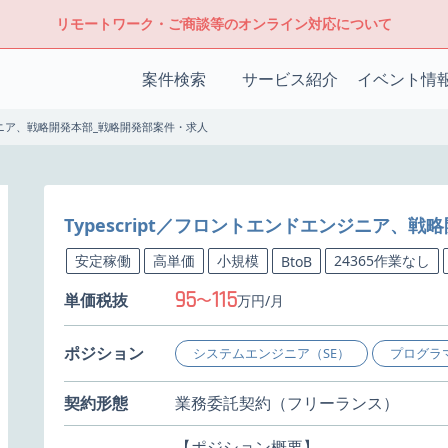
リモートワーク・ご商談等のオンライン対応について
案件検索
サービス紹介
イベント情
ンジニア、戦略開発本部_戦略開発部案件・求人
Typescript／フロントエンドエンジニア、
安定稼働
高単価
小規模
24365作業なし
BtoB
95
115
単価税抜
〜
万円/月
ポジション
システムエンジニア（SE）
プログラ
契約形態
業務委託契約（フリーランス）
【ポジション概要】