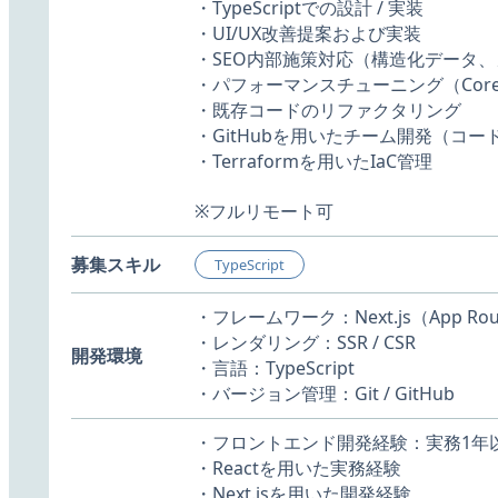
・TypeScriptでの設計 / 実装
・UI/UX改善提案および実装
・SEO内部施策対応（構造化データ
・パフォーマンスチューニング（Core W
・既存コードのリファクタリング
・GitHubを用いたチーム開発（コー
・Terraformを用いたIaC管理
※フルリモート可
募集スキル
TypeScript
・フレームワーク：Next.js（App Router）
・レンダリング：SSR / CSR
開発環境
・言語：TypeScript
・バージョン管理：Git / GitHub
・フロントエンド開発経験：実務1年
・Reactを用いた実務経験
・Next.jsを用いた開発経験