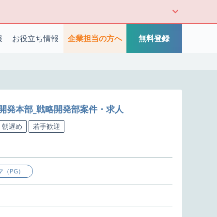
報
お役立ち情報
企業担当の方へ
無料登録
戦略開発本部_戦略開発部案件・求人
朝遅め
若手歓迎
マ（PG）