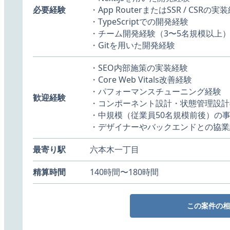
必要経験
・App RouterまたはSSR / CSRの実
・TypeScriptでの開発経験
・チーム開発経験（3〜5名規模以上
・Gitを用いた開発経験
・SEO内部施策の実装経験
・Core Web Vitals改善経験
・パフォーマンスチューニング経験
歓迎経験
・コンポーネント設計・状態管理設計
・中規模（従業員50名規模前後）の
・デザイナーやバックエンドとの協業
最寄り駅
六本木一丁目
精算時間
140時間〜180時間
この案件の相