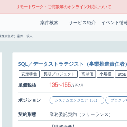
リモートワーク・ご商談等のオンライン対応について
案件検索
サービス紹介
イベント情
推進責任者）案件・求人
SQL／データストラテジスト（事業推進責任者
安定稼働
長期プロジェクト
高単価
小規模
BtoB
135
155
単価税抜
〜
万円/月
ポジション
システムエンジニア（SE）
プログラ
契約形態
業務委託契約（フリーランス）
【職務概要】