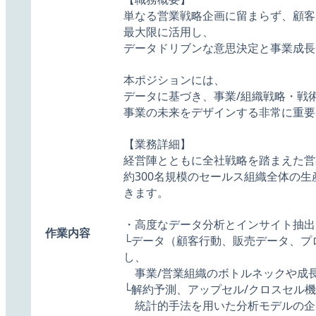
単なる営業戦略企画に留まらず、顧客
最大限に活用し、
データドリブンな意思決定と事業成長
本ポジションには、
データに基づき、事業/組織戦略・戦
事業の未来をデザインする非常に重要
【業務詳細】
経営陣とともに全社戦略を踏まえた営
約300名規模のセールス組織全体の
きます。
・高度なデータ分析とインサイト抽出
作業内容
└データ（顧客行動、販売データ、プ
し、
事業/営業組織のボトルネックや成
└解約予測、アップセル/クロスセル
統計的手法を用いた分析モデルの企