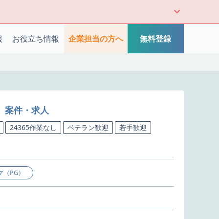
報
お役立ち情報
企業担当の方へ
無料登録
）案件・求人
24365作業なし
ベテラン歓迎
若手歓迎
マ（PG）