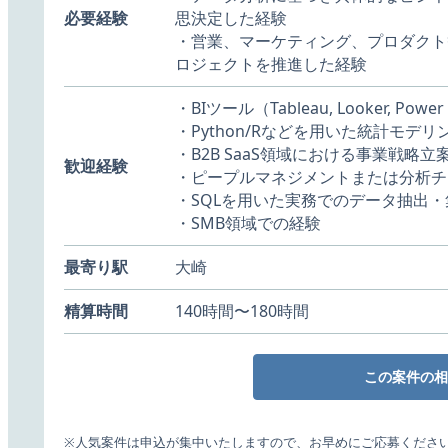
必要経験
思決定した経験
・営業、マーケティング、プロダクト
ロジェクトを推進した経験
・BIツール（Tableau, Looker,
・Python/Rなどを用いた統計モデ
・B2B SaaS領域における事業戦略
歓迎経験
・ピープルマネジメントまたは分析チ
・SQLを用いた実務でのデータ抽出
・SMB領域での経験
最寄り駅
大崎
精算時間
140時間〜180時間
この案件の相
※人気案件は申込が集中いたしますので、お早めにご応募くださ