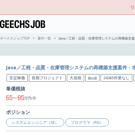
リ
ギークスジョブTOP
案件一覧
Java／工程・品質・在庫管理システムの再構築支
Java／工程・品質・在庫管理システムの再構築支援案件・
安定稼働
長期プロジェクト
大規模
24365作業なし
BtoB
単価税抜
65
85
〜
万円/月
ポジション
システムエンジニア（SE）
プログラマ（PG）