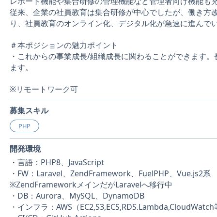
レポート機能や集合研修の管理機能など管理者向け機能も
従来、企業の社員教育は集合研修が中心でしたが、働き方
り、社員教育のオンライン化、デジタル化が急速に進んで
＃本ポジションの魅力ポイント
・これからの事業成長/組織成長に関わることができます。
ます。
※リモートワーク可
募集スキル
PHP
開発環境
・言語：PHP8、JavaScript
・FW：Laravel、ZendFramework、FuelPHP、Vue.js2
※ZendFrameworkメインだがLaravelへ移行中
・DB：Aurora、MySQL、DynamoDB
・インフラ：AWS（EC2,S3,ECS,RDS.Lambda,CloudWatc