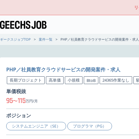
リ
ギークスジョブTOP
案件一覧
PHP／社員教育クラウドサービスの開発案件・求人
PHP／社員教育クラウドサービスの開発案件・求人
長期プロジェクト
高単価
小規模
24365作業なし
BtoB
単価税抜
95
115
〜
万円/月
ポジション
システムエンジニア（SE）
プログラマ（PG）