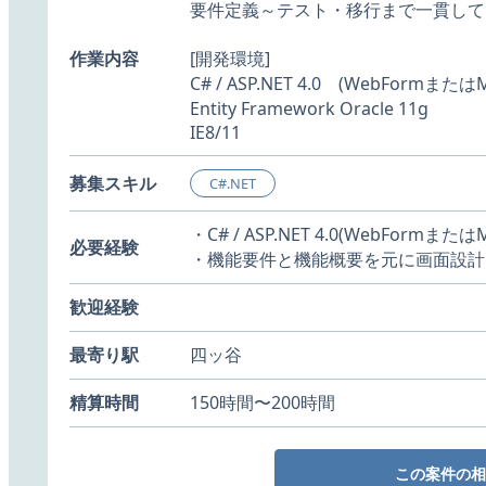
要件定義～テスト・移行まで一貫して
作業内容
[開発環境]
C# / ASP.NET 4.0 (WebFormまたはM
Entity Framework Oracle 11g
IE8/11
募集スキル
C#.NET
・C# / ASP.NET 4.0(WebForm
必要経験
・機能要件と機能概要を元に画面設計
歓迎経験
最寄り駅
四ッ谷
精算時間
150時間〜200時間
この案件の相