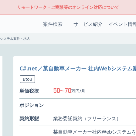
リモートワーク・ご商談等のオンライン対応について
案件検索
サービス紹介
イベント情
ebシステム案件・求人
C#.net／某自動車メーカー 社内Webシステ
BtoB
50
70
単価税抜
〜
万円/月
ポジション
契約形態
業務委託契約（フリーランス）
某自動車メーカー社内Webシステム