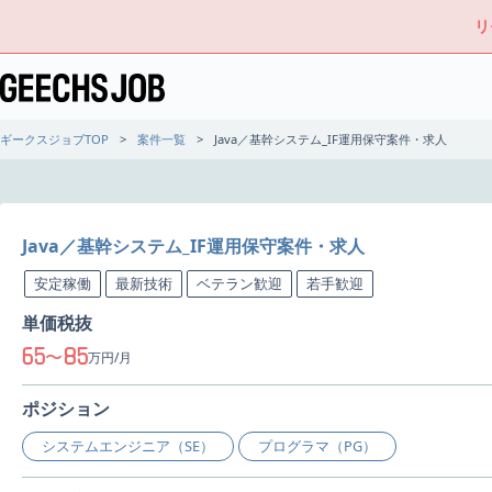
リ
ギークスジョブTOP
案件一覧
Java／基幹システム_IF運用保守案件・求人
Java／基幹システム_IF運用保守案件・求人
安定稼働
最新技術
ベテラン歓迎
若手歓迎
単価税抜
65
85
〜
万円/月
ポジション
システムエンジニア（SE）
プログラマ（PG）