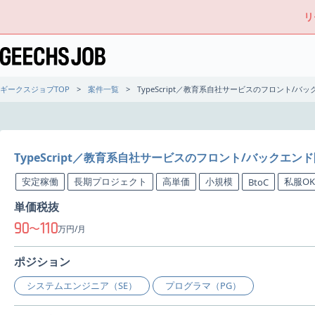
リ
ギークスジョブTOP
案件一覧
TypeScript／教育系自社サービスのフロント/
TypeScript／教育系自社サービスのフロント/バックエン
安定稼働
長期プロジェクト
高単価
小規模
私服OK
BtoC
単価税抜
90
110
〜
万円/月
ポジション
システムエンジニア（SE）
プログラマ（PG）