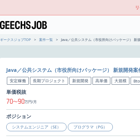
リ
ギークスジョブTOP
案件一覧
Java／公共システム（市役所向けパッケージ） 新
Java／公共システム（市役所向けパッケージ） 新規開発案
安定稼働
長期プロジェクト
新規開発
高単価
大規模
Bt
単価税抜
70
90
〜
万円/月
ポジション
システムエンジニア（SE）
プログラマ（PG）