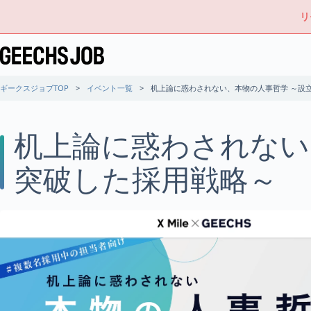
リ
ギークスジョブTOP
イベント一覧
机上論に惑わされない、本物の人事哲学 ～設立
机上論に惑わされない、
突破した採用戦略～