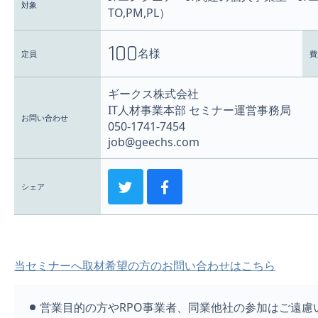
対象
TO,PM,PL）
100
名様
定員
費
ギークス株式会社
IT人材事業本部 セミナー運営事務局
お問い合わせ
050-1741-7454
job@geechs.com
シェア
当セミナーへ取材希望の方のお問い合わせはこちら
営業目的の方やRPO事業者、同業他社の参加はご遠慮