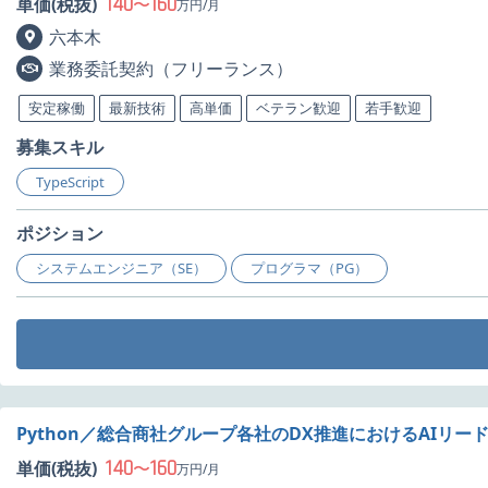
140
160
単価(税抜)
〜
万円/月
六本木
業務委託契約（フリーランス）
安定稼働
最新技術
高単価
ベテラン歓迎
若手歓迎
募集スキル
TypeScript
ポジション
システムエンジニア（SE）
プログラマ（PG）
Python／総合商社グループ各社のDX推進におけるAIリ
140
160
単価(税抜)
〜
万円/月