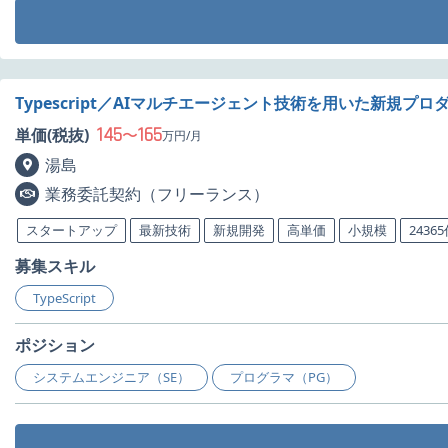
Typescript／AIマルチエージェント技術を用いた新規
145
165
単価(税抜)
〜
万円/月
湯島
業務委託契約（フリーランス）
スタートアップ
最新技術
新規開発
高単価
小規模
2436
募集スキル
TypeScript
ポジション
システムエンジニア（SE）
プログラマ（PG）