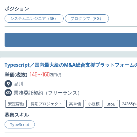
ポジション
システムエンジニア（SE）
プログラマ（PG）
Typescript／国内最大級のM&A総合支援プラットフォ
145
165
単価(税抜)
〜
万円/月
品川
業務委託契約（フリーランス）
安定稼働
長期プロジェクト
高単価
小規模
24365
BtoB
募集スキル
TypeScript