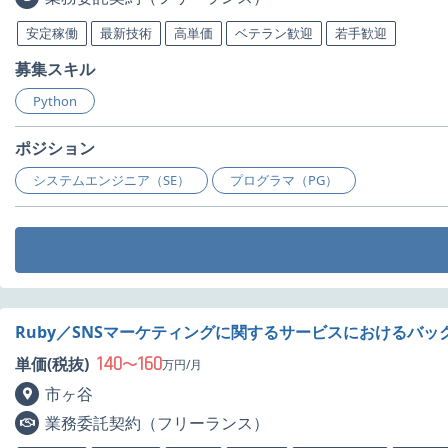
安定稼働
最新技術
高単価
ベテラン歓迎
若手歓迎
募集スキル
Python
ポジション
システムエンジニア（SE）
プログラマ（PG）
Ruby／SNSマーケティングに関するサービスにおけるバ
140
160
単価(税抜)
〜
万円/月
市ヶ谷
業務委託契約（フリーランス）