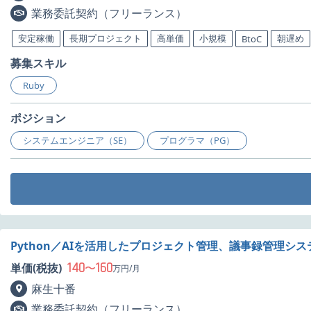
業務委託契約（フリーランス）
安定稼働
長期プロジェクト
高単価
小規模
朝遅め
BtoC
募集スキル
Ruby
ポジション
システムエンジニア（SE）
プログラマ（PG）
Python／AIを活用したプロジェクト管理、議事録管理シ
140
160
単価(税抜)
〜
万円/月
麻生十番
業務委託契約（フリーランス）