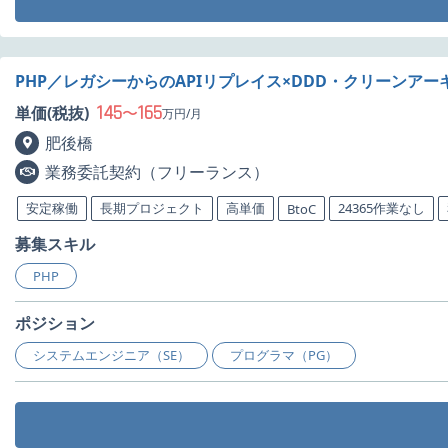
PHP／レガシーからのAPIリプレイス×DDD・クリーンア
145
165
単価(税抜)
〜
万円/月
肥後橋
業務委託契約（フリーランス）
安定稼働
長期プロジェクト
高単価
24365作業なし
BtoC
募集スキル
PHP
ポジション
システムエンジニア（SE）
プログラマ（PG）