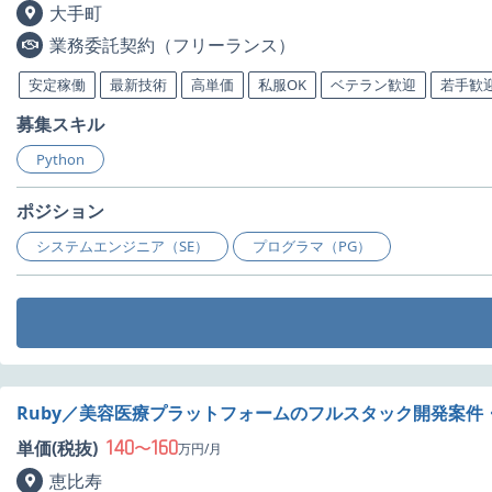
大手町
業務委託契約（フリーランス）
安定稼働
最新技術
高単価
私服OK
ベテラン歓迎
若手歓
募集スキル
Python
ポジション
システムエンジニア（SE）
プログラマ（PG）
Ruby／美容医療プラットフォームのフルスタック開発案件
140
160
単価(税抜)
〜
万円/月
恵比寿