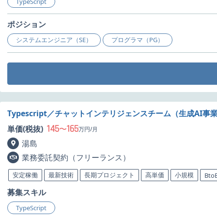
TypeScript
ポジション
システムエンジニア（SE）
プログラマ（PG）
Typescript／チャットインテリジェンスチーム（生成A
145
165
単価(税抜)
〜
万円/月
湯島
業務委託契約（フリーランス）
安定稼働
最新技術
長期プロジェクト
高単価
小規模
Bto
募集スキル
TypeScript