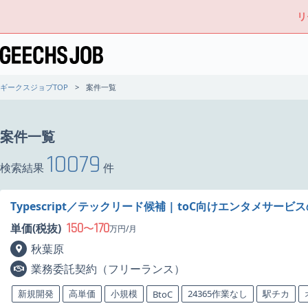
リ
ギークスジョブTOP
案件一覧
案件一覧
10079
検索結果
件
Typescript／テックリード候補 | toC向けエンタメサー
150
170
単価(税抜)
〜
万円/月
秋葉原
業務委託契約（フリーランス）
新規開発
高単価
小規模
24365作業なし
駅チカ
BtoC