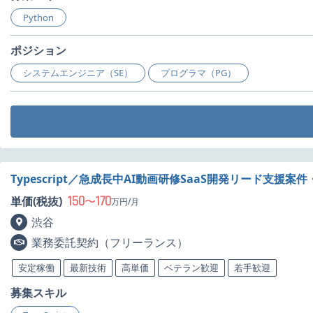
Python
ポジション
システムエンジニア（SE）
プログラマ（PG）
Typescript／急成長中AI動画研修SaaS開発リード支援案
150
170
単価(税抜)
〜
万円/月
渋谷
業務委託契約（フリーランス）
安定稼働
最新技術
高単価
ベテラン歓迎
若手歓迎
募集スキル