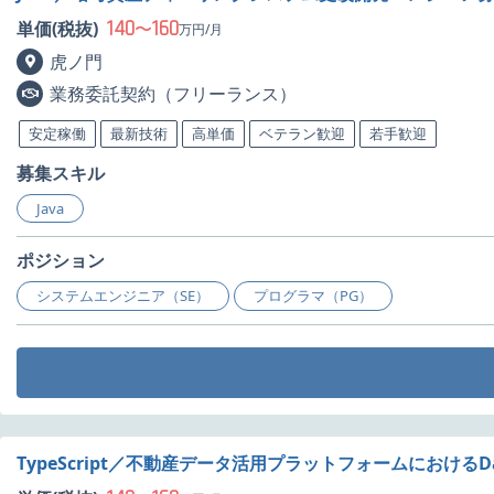
140
160
単価(税抜)
〜
万円/月
虎ノ門
業務委託契約（フリーランス）
安定稼働
最新技術
高単価
ベテラン歓迎
若手歓迎
募集スキル
Java
ポジション
システムエンジニア（SE）
プログラマ（PG）
TypeScript／不動産データ活用プラットフォームにおける