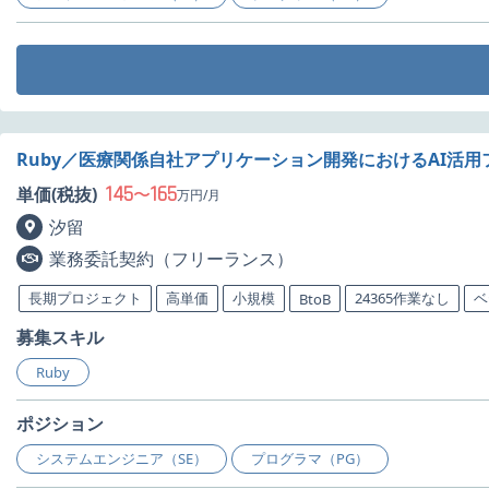
Ruby／医療関係自社アプリケーション開発におけるAI活
145
165
単価(税抜)
〜
万円/月
汐留
業務委託契約（フリーランス）
長期プロジェクト
高単価
小規模
24365作業なし
ベ
BtoB
募集スキル
Ruby
ポジション
システムエンジニア（SE）
プログラマ（PG）