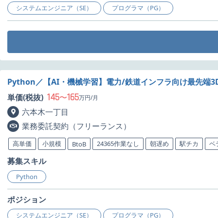
システムエンジニア（SE）
プログラマ（PG）
Python／【AI・機械学習】電力/鉄道インフラ向け最先
145
165
単価(税抜)
〜
万円/月
六本木一丁目
業務委託契約（フリーランス）
高単価
小規模
24365作業なし
朝遅め
駅チカ
ベ
BtoB
募集スキル
Python
ポジション
システムエンジニア（SE）
プログラマ（PG）