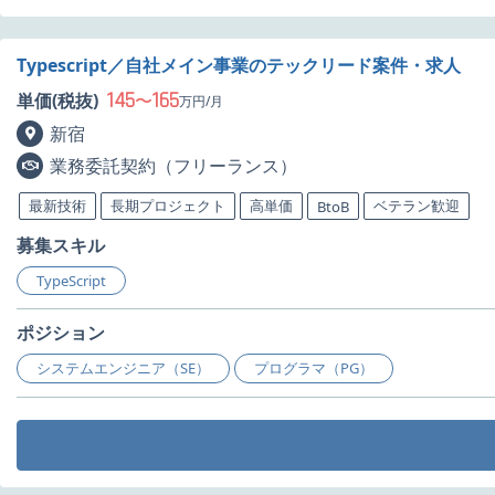
Typescript／自社メイン事業のテックリード案件・求人
145
165
単価(税抜)
〜
万円/月
新宿
業務委託契約（フリーランス）
最新技術
長期プロジェクト
高単価
ベテラン歓迎
BtoB
募集スキル
TypeScript
ポジション
システムエンジニア（SE）
プログラマ（PG）