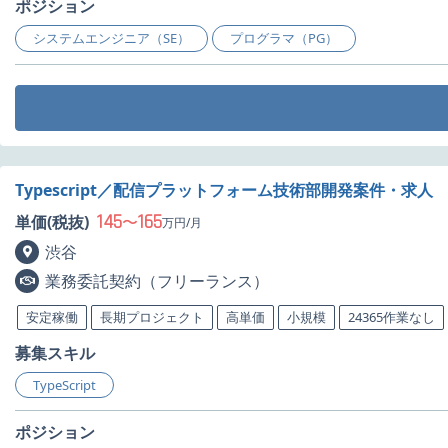
ポジション
システムエンジニア（SE）
プログラマ（PG）
Typescript／配信プラットフォーム技術部開発案件・求人
145
165
単価(税抜)
〜
万円/月
渋谷
業務委託契約（フリーランス）
安定稼働
長期プロジェクト
高単価
小規模
24365作業なし
募集スキル
TypeScript
ポジション