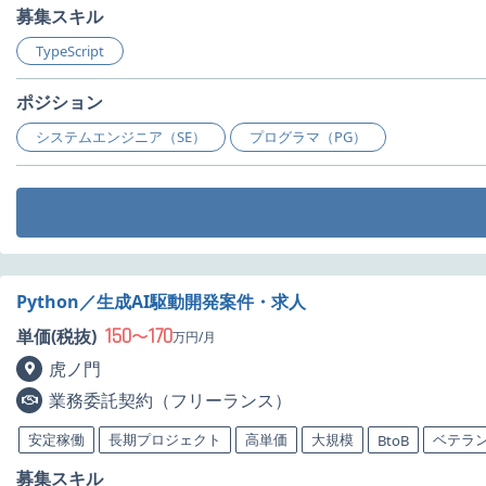
募集スキル
TypeScript
ポジション
システムエンジニア（SE）
プログラマ（PG）
Python／生成AI駆動開発案件・求人
150
170
単価(税抜)
〜
万円/月
虎ノ門
業務委託契約（フリーランス）
安定稼働
長期プロジェクト
高単価
大規模
ベテラ
BtoB
募集スキル