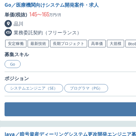
Go／医療機関向けシステム開発案件・求人
145
165
単価(税抜)
〜
万円/月
品川
業務委託契約（フリーランス）
安定稼働
最新技術
長期プロジェクト
高単価
大規模
Bto
募集スキル
Go
ポジション
システムエンジニア（SE）
プログラマ（PG）
Java／暗号資産ディーリングシステム更改開発エンジニア