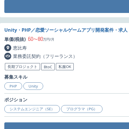
Unity・PHP／恋愛ソーシャルゲームアプリ開発案件・求人
60
80
単価(税抜)
〜
万円/月
恵比寿
業務委託契約（フリーランス）
長期プロジェクト
私服OK
BtoC
募集スキル
PHP
Unity
ポジション
システムエンジニア（SE）
プログラマ（PG）