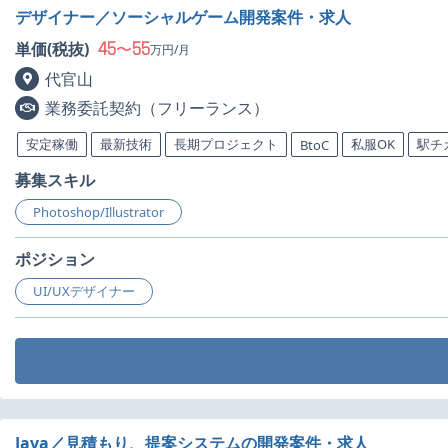
デザイナー／ソーシャルゲーム開発案件・求人
45
55
単価(税抜)
〜
万円/月
代官山
業務委託契約（フリーランス）
安定稼働
最新技術
長期プロジェクト
私服OK
駅チ
BtoC
募集スキル
Photoshop/Illustrator
ポジション
UI/UXデザイナー
Java／見積もり、提案システムの開発案件・求人