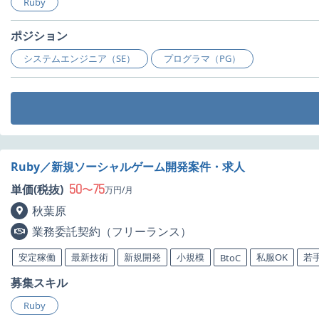
Ruby
ポジション
システムエンジニア（SE）
プログラマ（PG）
Ruby／新規ソーシャルゲーム開発案件・求人
50
75
単価(税抜)
〜
万円/月
秋葉原
業務委託契約（フリーランス）
安定稼働
最新技術
新規開発
小規模
私服OK
若
BtoC
募集スキル
Ruby