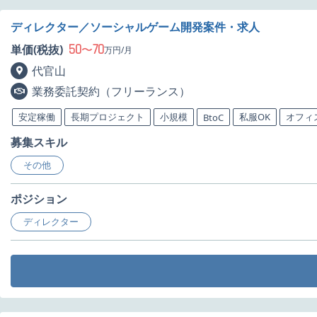
ディレクター／ソーシャルゲーム開発案件・求人
50
70
単価(税抜)
〜
万円/月
代官山
業務委託契約（フリーランス）
安定稼働
長期プロジェクト
小規模
私服OK
オフィ
BtoC
募集スキル
その他
ポジション
ディレクター