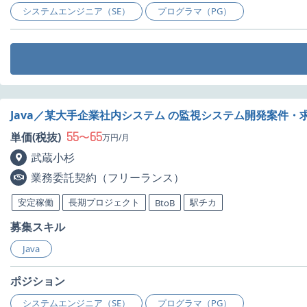
システムエンジニア（SE）
プログラマ（PG）
Java／某大手企業社内システム の監視システム開発案件・
55
65
単価(税抜)
〜
万円/月
武蔵小杉
業務委託契約（フリーランス）
安定稼働
長期プロジェクト
駅チカ
BtoB
募集スキル
Java
ポジション
システムエンジニア（SE）
プログラマ（PG）