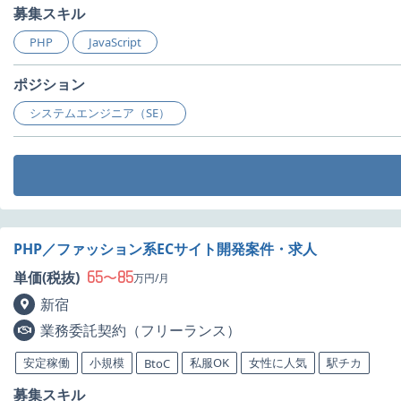
募集スキル
PHP
JavaScript
ポジション
システムエンジニア（SE）
PHP／ファッション系ECサイト開発案件・求人
65
85
単価(税抜)
〜
万円/月
新宿
業務委託契約（フリーランス）
安定稼働
小規模
私服OK
女性に人気
駅チカ
BtoC
募集スキル