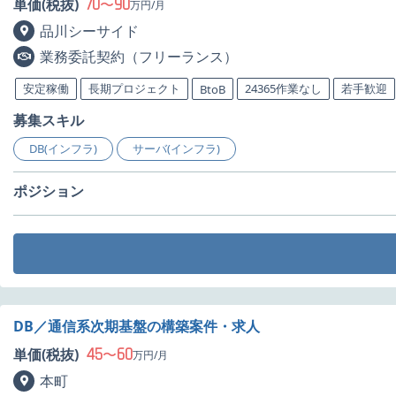
70
90
単価(税抜)
〜
万円/月
品川シーサイド
業務委託契約（フリーランス）
安定稼働
長期プロジェクト
24365作業なし
若手歓迎
BtoB
募集スキル
DB(インフラ)
サーバ(インフラ)
ポジション
DB／通信系次期基盤の構築案件・求人
45
60
単価(税抜)
〜
万円/月
本町