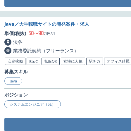
Java／大手転職サイトの開発案件・求人
60
90
単価(税抜)
〜
万円/月
渋谷
業務委託契約（フリーランス）
安定稼働
私服OK
女性に人気
駅チカ
オフィス綺麗
BtoC
募集スキル
Java
ポジション
システムエンジニア（SE）