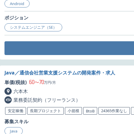
Android
ポジション
システムエンジニア（SE）
Java／通信会社営業支援システムの開発案件・求人
60
70
単価(税抜)
〜
万円/月
六本木
業務委託契約（フリーランス）
安定稼働
長期プロジェクト
小規模
24365作業なし
BtoB
募集スキル
Java