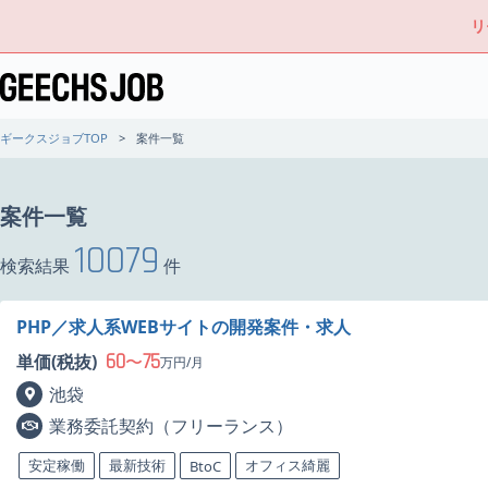
リ
ギークスジョブTOP
案件一覧
案件一覧
10079
検索結果
件
PHP／求人系WEBサイトの開発案件・求人
60
75
単価(税抜)
〜
万円/月
池袋
業務委託契約（フリーランス）
安定稼働
最新技術
オフィス綺麗
BtoC