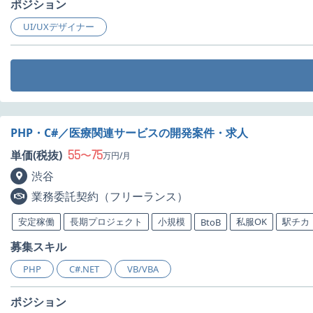
ポジション
UI/UXデザイナー
PHP・C#／医療関連サービスの開発案件・求人
55
75
単価(税抜)
〜
万円/月
渋谷
業務委託契約（フリーランス）
安定稼働
長期プロジェクト
小規模
私服OK
駅チカ
BtoB
募集スキル
PHP
C#.NET
VB/VBA
ポジション