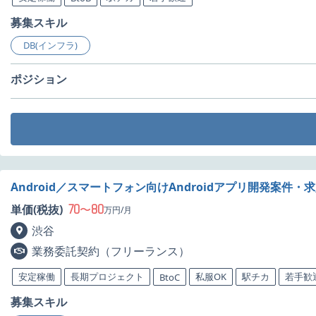
募集スキル
DB(インフラ)
ポジション
Android／スマートフォン向けAndroidアプリ開発案件・
70
80
単価(税抜)
〜
万円/月
渋谷
業務委託契約（フリーランス）
安定稼働
長期プロジェクト
私服OK
駅チカ
若手歓
BtoC
募集スキル