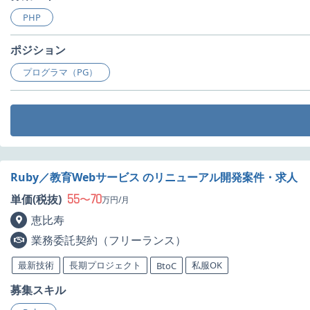
PHP
ポジション
プログラマ（PG）
Ruby／教育Webサービス のリニューアル開発案件・求人
55
70
単価(税抜)
〜
万円/月
恵比寿
業務委託契約（フリーランス）
最新技術
長期プロジェクト
私服OK
BtoC
募集スキル