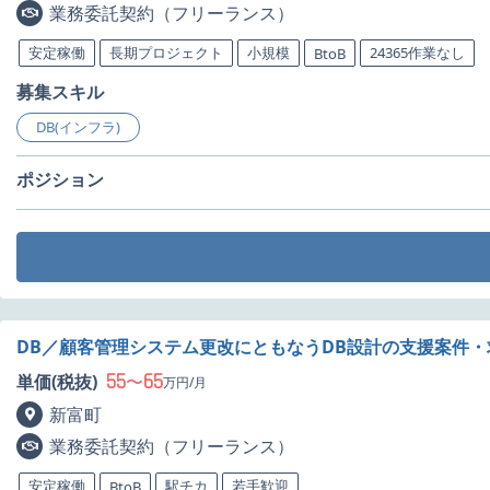
業務委託契約（フリーランス）
安定稼働
長期プロジェクト
小規模
24365作業なし
BtoB
募集スキル
DB(インフラ)
ポジション
DB／顧客管理システム更改にともなうDB設計の支援案件・
55
65
単価(税抜)
〜
万円/月
新富町
業務委託契約（フリーランス）
安定稼働
駅チカ
若手歓迎
BtoB