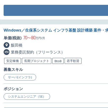
Windows／生保系システム インフラ基盤 設計構築 案件・
70
80
単価(税抜)
〜
万円/月
飯田橋
業務委託契約（フリーランス）
安定稼働
長期プロジェクト
若手歓迎
BtoB
募集スキル
サーバ(インフラ)
ポジション
システムエンジニア（SE）