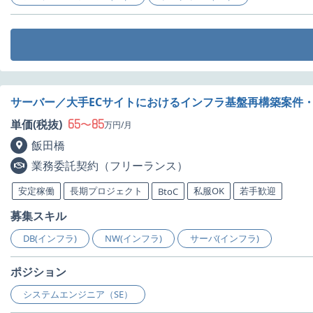
サーバー／大手ECサイトにおけるインフラ基盤再構築案件
65
85
単価(税抜)
〜
万円/月
飯田橋
業務委託契約（フリーランス）
安定稼働
長期プロジェクト
私服OK
若手歓迎
BtoC
募集スキル
DB(インフラ)
NW(インフラ)
サーバ(インフラ)
ポジション
システムエンジニア（SE）