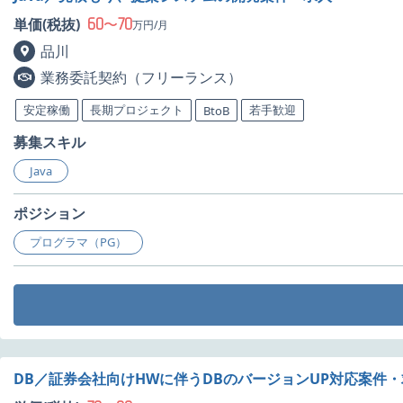
60
70
単価(税抜)
〜
万円/月
品川
業務委託契約（フリーランス）
安定稼働
長期プロジェクト
若手歓迎
BtoB
募集スキル
Java
ポジション
プログラマ（PG）
DB／証券会社向けHWに伴うDBのバージョンUP対応案件