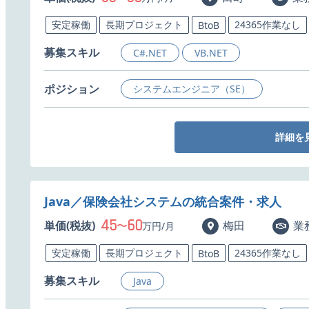
安定稼働
長期プロジェクト
24365作業なし
BtoB
募集スキル
C#.NET
VB.NET
ポジション
システムエンジニア（SE）
詳細を
Java／保険会社システムの統合案件・求人
45
60
単価(税抜)
〜
梅田
業
万円/月
安定稼働
長期プロジェクト
24365作業なし
BtoB
募集スキル
Java