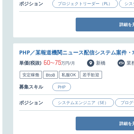
ポジション
プロジェクトリーダー（PL）
シス
詳細を
PHP／某報道機関ニュース配信システム案件・
60
75
単価(税抜)
〜
新橋
業
万円/月
安定稼働
私服OK
若手歓迎
BtoB
募集スキル
PHP
ポジション
システムエンジニア（SE）
プログ
詳細を