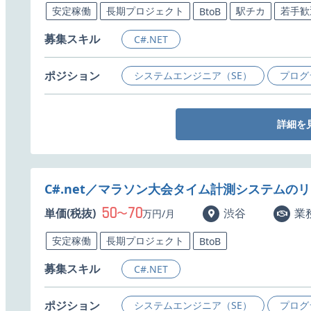
安定稼働
長期プロジェクト
駅チカ
若手歓
BtoB
募集スキル
C#.NET
ポジション
システムエンジニア（SE）
プログ
詳細を
C#.net／マラソン大会タイム計測システムの
50
70
単価(税抜)
〜
渋谷
業
万円/月
安定稼働
長期プロジェクト
BtoB
募集スキル
C#.NET
ポジション
システムエンジニア（SE）
プログ