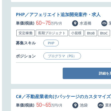
PHP／アフェリエイト追加開発案件・求人
60
75
単価(税抜)
〜
水道橋
万円/月
安定稼働
長期プロジェクト
小規模
BtoB
BtoC
募集スキル
PHP
ポジション
プログラマ（PG）
詳細を
C#／不動産業者向けパッケージのカスタマイ
50
65
単価(税抜)
〜
池袋
業
万円/月