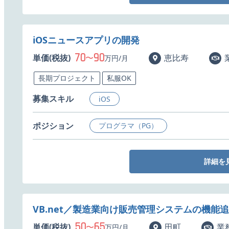
iOSニュースアプリの開発
70
90
単価(税抜)
〜
恵比寿
万円/月
長期プロジェクト
私服OK
募集スキル
iOS
ポジション
プログラマ（PG）
詳細を
VB.net／製造業向け販売管理システムの機能
50
65
単価(税抜)
〜
田町
業
万円/月