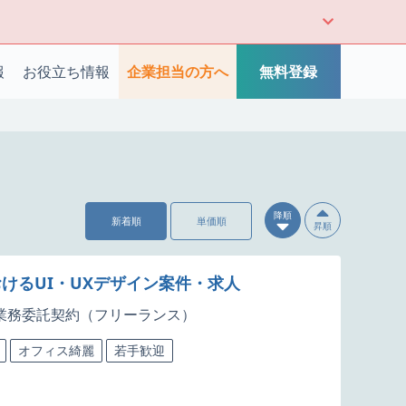
報
お役立ち情報
企業担当の方へ
無料登録
降順
新着順
単価順
昇順
けるUI・UXデザイン案件・求人
業務委託契約（フリーランス）
オフィス綺麗
若手歓迎