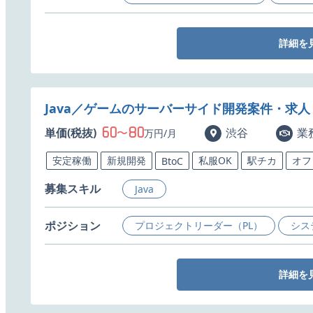
詳細を
Java／ゲームのサーバーサイド開発案件・求人
60
80
単価(税抜)
〜
渋谷
業
万円/月
安定稼働
新規開発
私服OK
駅チカ
オフ
BtoC
募集スキル
Java
ポジション
プロジェクトリーダー（PL）
シス
詳細を