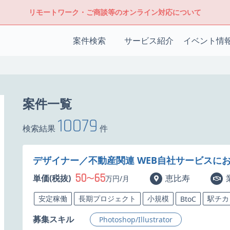
リモートワーク・ご商談等のオンライン対応について
案件検索
サービス紹介
イベント情
案件一覧
10079
検索結果
件
デザイナー／不動産関連 WEB自社サービスにお
50
65
単価(税抜)
〜
恵比寿
万円/月
安定稼働
長期プロジェクト
小規模
駅チカ
BtoC
募集スキル
Photoshop/Illustrator