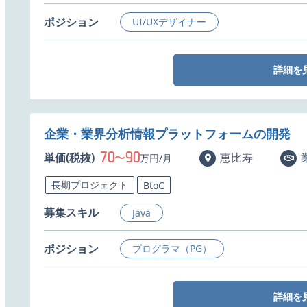
ポジション
UI/UXデザイナー
詳細を
企業・業界分析情報プラットフォームの開発
70
90
単価(税抜)
〜
恵比寿
万円/月
長期プロジェクト
BtoC
募集スキル
Java
ポジション
プログラマ（PG）
詳細を