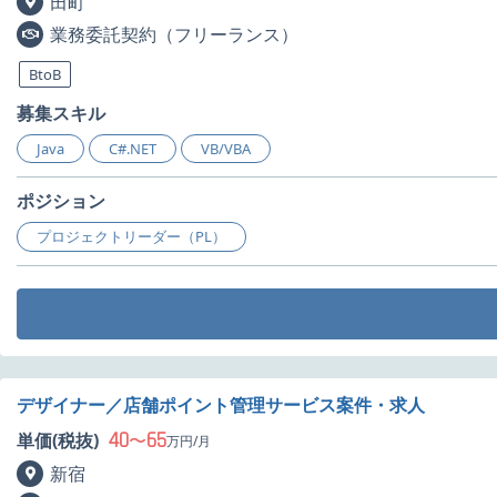
田町
業務委託契約（フリーランス）
BtoB
募集スキル
Java
C#.NET
VB/VBA
ポジション
プロジェクトリーダー（PL）
デザイナー／店舗ポイント管理サービス案件・求人
40
65
単価(税抜)
〜
万円/月
新宿