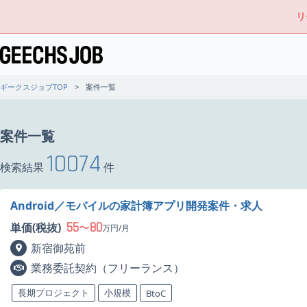
リ
ギークスジョブTOP
案件一覧
案件一覧
10074
検索結果
件
Android／モバイルの家計簿アプリ開発案件・求人
55
80
単価(税抜)
〜
万円/月
新宿御苑前
業務委託契約（フリーランス）
長期プロジェクト
小規模
BtoC