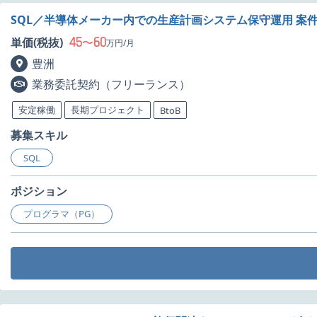
SQL／半導体メーカー内での生産計画システム保守運用 案
45
60
単価(税抜)
〜
万円/月
豊洲
業務委託契約（フリーランス）
安定稼働
長期プロジェクト
BtoB
募集スキル
SQL
ポジション
プログラマ（PG）