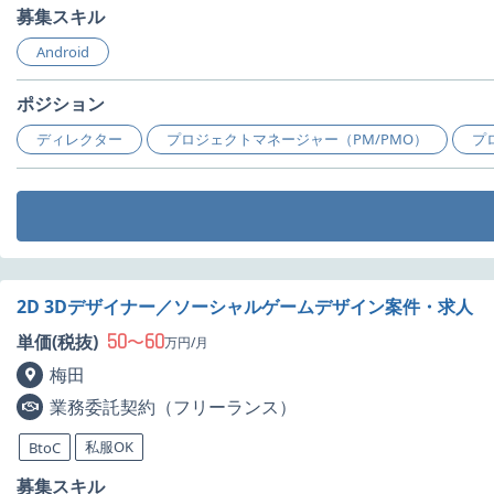
募集スキル
Android
ポジション
ディレクター
プロジェクトマネージャー（PM/PMO）
プ
2D 3Dデザイナー／ソーシャルゲームデザイン案件・求人
50
60
単価(税抜)
〜
万円/月
梅田
業務委託契約（フリーランス）
私服OK
BtoC
募集スキル