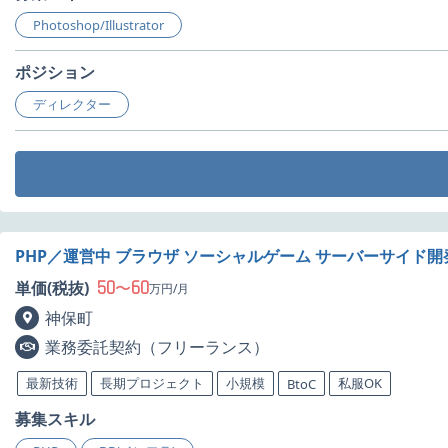
Photoshop/Illustrator
ポジション
ディレクター
PHP／運営中 ブラウザ ソーシャルゲーム サーバーサイド
50
60
単価(税抜)
〜
万円/月
神保町
業務委託契約（フリーランス）
最新技術
長期プロジェクト
小規模
私服OK
BtoC
募集スキル