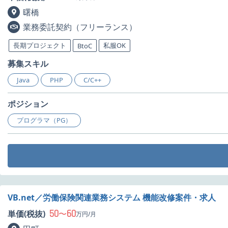
曙橋
業務委託契約（フリーランス）
長期プロジェクト
私服OK
BtoC
募集スキル
Java
PHP
C/C++
ポジション
プログラマ（PG）
VB.net／労働保険関連業務システム 機能改修案件・求人
50
60
単価(税抜)
〜
万円/月