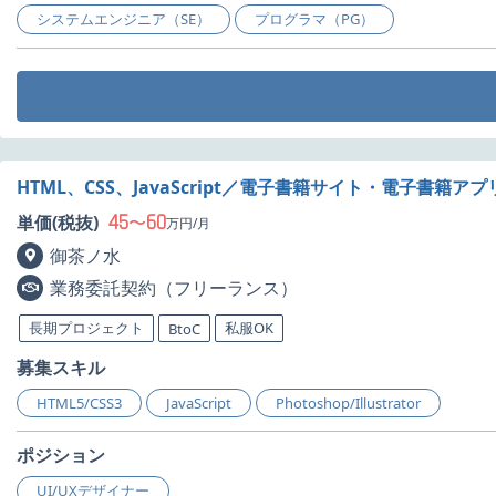
システムエンジニア（SE）
プログラマ（PG）
HTML、CSS、JavaScript／電子書籍サイト・電子書
45
60
単価(税抜)
〜
万円/月
御茶ノ水
業務委託契約（フリーランス）
長期プロジェクト
私服OK
BtoC
募集スキル
HTML5/CSS3
JavaScript
Photoshop/Illustrator
ポジション
UI/UXデザイナー