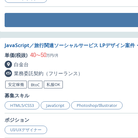
JavaScript／旅行関連ソーシャルサービス LPデザイン案件
40
50
単価(税抜)
〜
万円/月
白金台
業務委託契約（フリーランス）
安定稼働
私服OK
BtoC
募集スキル
HTML5/CSS3
JavaScript
Photoshop/Illustrator
ポジション
UI/UXデザイナー