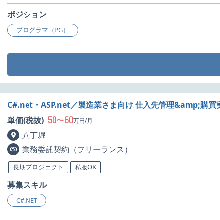
ポジション
プログラマ（PG）
C#.net・ASP.net／製造業さま向け 仕入先管理&amp
50
60
単価(税抜)
〜
万円/月
八丁堀
業務委託契約（フリーランス）
長期プロジェクト
私服OK
募集スキル
C#.NET