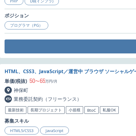
PHP
DB(インフラ)
ポジション
プログラマ（PG）
HTML、CSS3、JavaScript／運営中 ブラウザ ソーシ
50
65
単価(税抜)
〜
万円/月
神保町
業務委託契約（フリーランス）
最新技術
長期プロジェクト
小規模
私服OK
BtoC
募集スキル
HTML5/CSS3
JavaScript