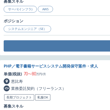
募集スキル
サーバ(インフラ)
AWS
ポジション
システムエンジニア（SE）
PHP／電子書籍サービスシステム開発保守案件・求人
70
80
単価(税抜)
〜
万円/月
恵比寿
業務委託契約（フリーランス）
長期プロジェクト
私服OK
募集スキル