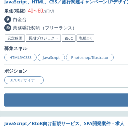
JavaScript、HTML、CSS／旅行関連キャンペーンLPデ
40
60
単価(税抜)
〜
万円/月
白金台
業務委託契約（フリーランス）
安定稼働
長期プロジェクト
私服OK
BtoC
募集スキル
HTML5/CSS3
JavaScript
Photoshop/Illustrator
ポジション
UI/UXデザイナー
JavaScript／BtoB向け新規サービス、SPA開発案件・求人