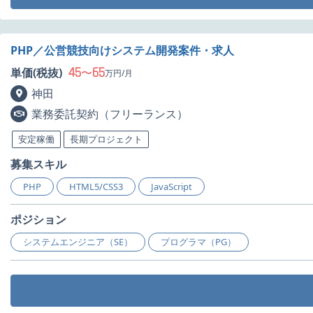
PHP／公営競技向けシステム開発案件・求人
45
65
単価(税抜)
〜
万円/月
神田
業務委託契約（フリーランス）
安定稼働
長期プロジェクト
募集スキル
PHP
HTML5/CSS3
JavaScript
ポジション
システムエンジニア（SE）
プログラマ（PG）