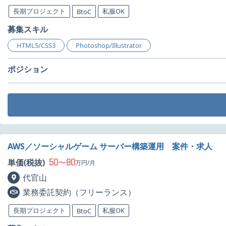
長期プロジェクト
私服OK
BtoC
募集スキル
HTML5/CSS3
Photoshop/Illustrator
ポジション
AWS／ソーシャルゲーム サーバー構築運用 案件・求人
50
80
単価(税抜)
〜
万円/月
代官山
業務委託契約（フリーランス）
長期プロジェクト
私服OK
BtoC