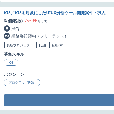
iOS／iOSを対象にしたUIUX分析ツール開発案件・求人
75
85
単価(税抜)
〜
万円/月
渋谷
業務委託契約（フリーランス）
長期プロジェクト
私服OK
BtoB
募集スキル
iOS
ポジション
プログラマ（PG）