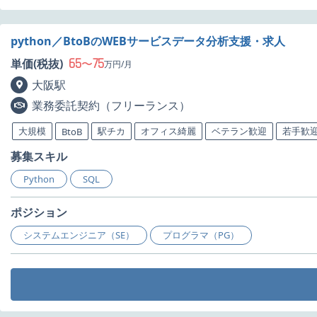
python／BtoBのWEBサービスデータ分析支援・求人
65
75
単価(税抜)
〜
万円/月
大阪駅
業務委託契約（フリーランス）
大規模
駅チカ
オフィス綺麗
ベテラン歓迎
若手歓
BtoB
募集スキル
Python
SQL
ポジション
システムエンジニア（SE）
プログラマ（PG）