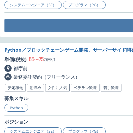
システムエンジニア（SE）
プログラマ（PG）
Python／ブロックチェーンゲーム開発、サーバーサイド開
65
75
単価(税抜)
〜
万円/月
都庁前
業務委託契約（フリーランス）
安定稼働
朝遅め
女性に人気
ベテラン歓迎
若手歓迎
募集スキル
Python
ポジション
システムエンジニア（SE）
プログラマ（PG）