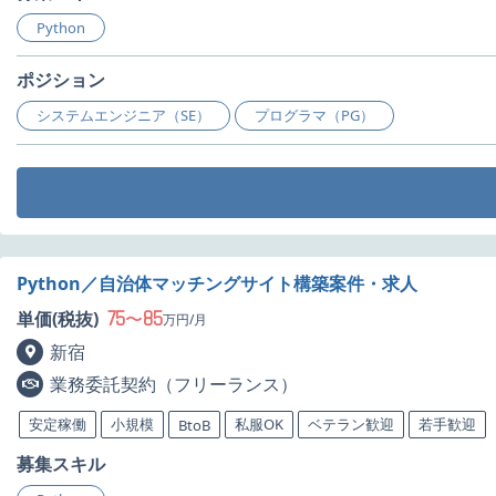
Python
ポジション
システムエンジニア（SE）
プログラマ（PG）
Python／自治体マッチングサイト構築案件・求人
75
85
単価(税抜)
〜
万円/月
新宿
業務委託契約（フリーランス）
安定稼働
小規模
私服OK
ベテラン歓迎
若手歓迎
BtoB
募集スキル