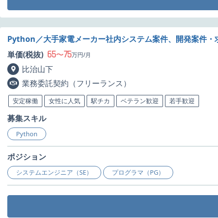
Python／大手家電メーカー社内システム案件、開発案件・
65
75
単価(税抜)
〜
万円/月
比治山下
業務委託契約（フリーランス）
安定稼働
女性に人気
駅チカ
ベテラン歓迎
若手歓迎
募集スキル
Python
ポジション
システムエンジニア（SE）
プログラマ（PG）