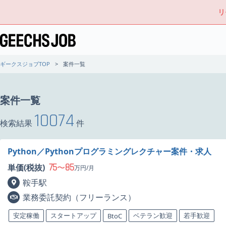
リ
ギークスジョブTOP
案件一覧
案件一覧
10074
検索結果
件
Python／Pythonプログラミングレクチャー案件・求人
75
85
単価(税抜)
〜
万円/月
鞍手駅
業務委託契約（フリーランス）
安定稼働
スタートアップ
ベテラン歓迎
若手歓迎
BtoC