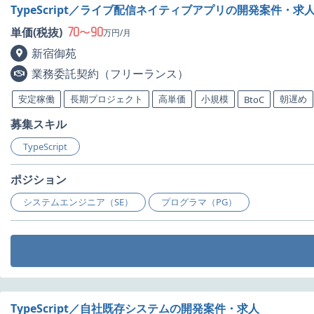
TypeScript／ライブ配信ネイティブアプリの開発案件・求
70
90
単価(税抜)
〜
万円/月
新宿御苑
業務委託契約（フリーランス）
安定稼働
長期プロジェクト
高単価
小規模
朝遅め
BtoC
募集スキル
TypeScript
ポジション
システムエンジニア（SE）
プログラマ（PG）
TypeScript／自社既存システムの開発案件・求人