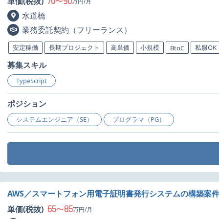
70
90
単価(税抜)
〜
万円/月
水道橋
業務委託契約（フリーランス）
安定稼働
長期プロジェクト
高単価
小規模
私服OK
BtoC
募集スキル
TypeScript
ポジション
システムエンジニア（SE）
プログラマ（PG）
AWS／スマートフォン用電子証明書発行システムの構築案
65
85
単価(税抜)
〜
万円/月