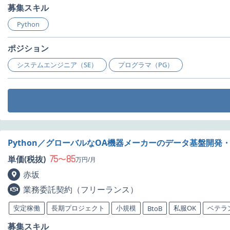
募集スキル
Python
ポジション
システムエンジニア（SE）
プログラマ（PG）
Python／グローバルなOA機器メーカーのデータ基盤開発
75
85
単価(税抜)
〜
万円/月
赤坂
業務委託契約（フリーランス）
安定稼働
長期プロジェクト
小規模
私服OK
ベテラ
BtoB
募集スキル