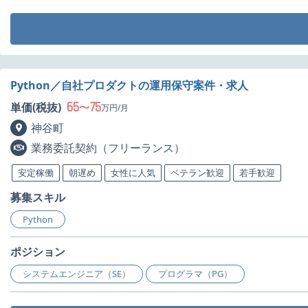
Python／自社プロダクトの運用保守案件・求人
65
75
単価(税抜)
〜
万円/月
神谷町
業務委託契約（フリーランス）
安定稼働
朝遅め
女性に人気
ベテラン歓迎
若手歓迎
募集スキル
Python
ポジション
システムエンジニア（SE）
プログラマ（PG）