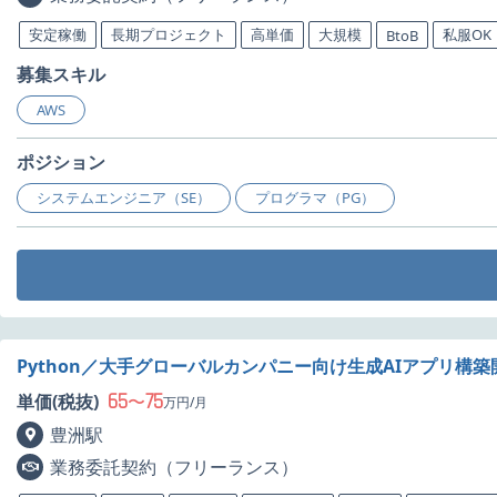
安定稼働
長期プロジェクト
高単価
大規模
私服OK
BtoB
募集スキル
AWS
ポジション
システムエンジニア（SE）
プログラマ（PG）
Python／大手グローバルカンパニー向け生成AIアプリ構
65
75
単価(税抜)
〜
万円/月
豊洲駅
業務委託契約（フリーランス）