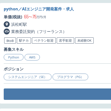
python／AIエンジニア開発案件・求人
65
75
単価(税抜)
〜
万円/月
浜松町駅
業務委託契約（フリーランス）
駅チカ
ベテラン歓迎
若手歓迎
未経験OK
BtoB
募集スキル
Python
AWS
ポジション
システムエンジニア（SE）
プログラマ（PG）