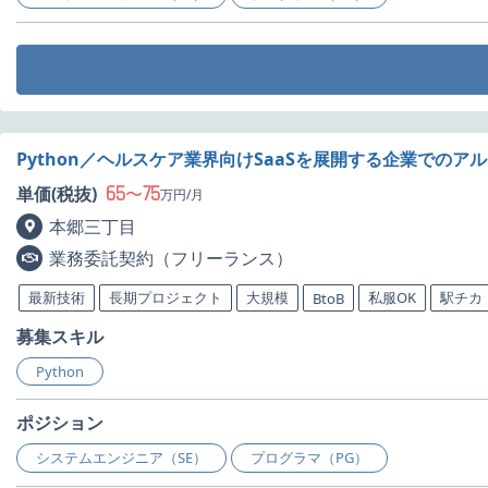
Python／ヘルスケア業界向けSaaSを展開する企業での
65
75
単価(税抜)
〜
万円/月
本郷三丁目
業務委託契約（フリーランス）
最新技術
長期プロジェクト
大規模
私服OK
駅チカ
BtoB
募集スキル
Python
ポジション
システムエンジニア（SE）
プログラマ（PG）