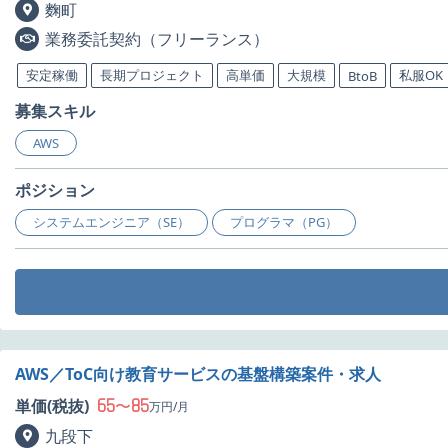
麴町
業務委託契約（フリーランス）
安定稼働
長期プロジェクト
高単価
大規模
私服OK
BtoB
募集スキル
AWS
ポジション
システムエンジニア（SE）
プログラマ（PG）
AWS／ToC向け教育サービスの基盤構築案件・求人
65
85
単価(税抜)
〜
万円/月
九段下