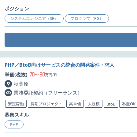
ポジション
システムエンジニア（SE）
プログラマ（PG）
PHP／BtoB向けサービスの統合の開発案件・求人
70
90
単価(税抜)
〜
万円/月
秋葉原
業務委託契約（フリーランス）
安定稼働
長期プロジェクト
高単価
大規模
私服OK
BtoB
募集スキル
PHP