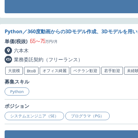
Python／360度動画からの3Dモデル作成、3Dモデルを
65
75
単価(税抜)
〜
万円/月
六本木
業務委託契約（フリーランス）
大規模
オフィス綺麗
ベテラン歓迎
若手歓迎
未経験
BtoB
募集スキル
Python
ポジション
システムエンジニア（SE）
プログラマ（PG）