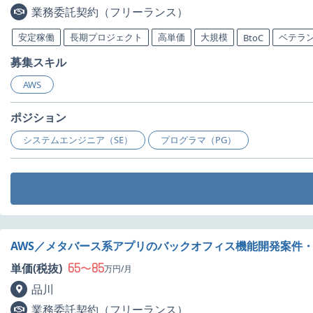
業務委託契約（フリーランス）
安定稼働
長期プロジェクト
高単価
大規模
ベテラ
BtoC
募集スキル
AWS
ポジション
システムエンジニア（SE）
プログラマ（PG）
AWS／メタバース系アプリのバックオフィス機能開発案件
65
85
単価(税抜)
〜
万円/月
品川
業務委託契約（フリーランス）