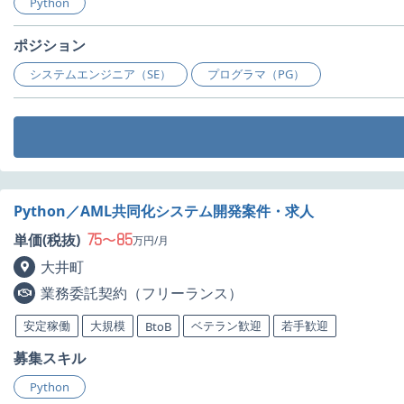
Python
ポジション
システムエンジニア（SE）
プログラマ（PG）
Python／AML共同化システム開発案件・求人
75
85
単価(税抜)
〜
万円/月
大井町
業務委託契約（フリーランス）
安定稼働
大規模
ベテラン歓迎
若手歓迎
BtoB
募集スキル
Python