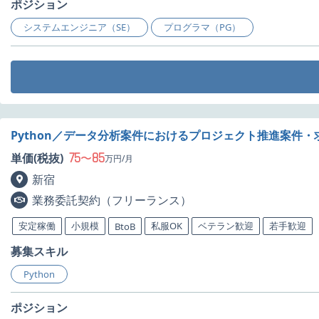
ポジション
システムエンジニア（SE）
プログラマ（PG）
Python／データ分析案件におけるプロジェクト推進案件・
75
85
単価(税抜)
〜
万円/月
新宿
業務委託契約（フリーランス）
安定稼働
小規模
私服OK
ベテラン歓迎
若手歓迎
BtoB
募集スキル
Python
ポジション