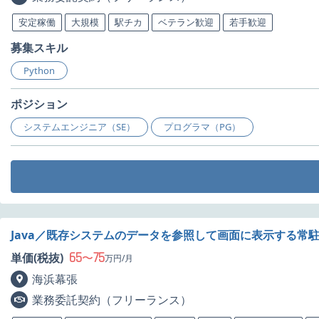
安定稼働
大規模
駅チカ
ベテラン歓迎
若手歓迎
募集スキル
Python
ポジション
システムエンジニア（SE）
プログラマ（PG）
Java／既存システムのデータを参照して画面に表示する常
65
75
単価(税抜)
〜
万円/月
海浜幕張
業務委託契約（フリーランス）