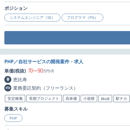
ポジション
システムエンジニア（SE）
プログラマ（PG）
PHP／自社サービスの開発案件・求人
70
90
単価(税抜)
〜
万円/月
恵比寿
業務委託契約（フリーランス）
安定稼働
長期プロジェクト
高単価
小規模
駅チカ
BtoB
募集スキル
PHP