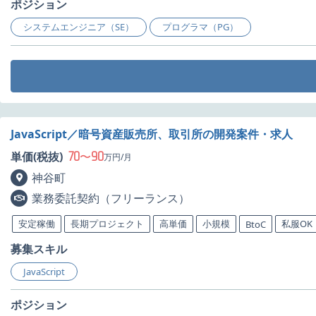
ポジション
システムエンジニア（SE）
プログラマ（PG）
JavaScript／暗号資産販売所、取引所の開発案件・求人
70
90
単価(税抜)
〜
万円/月
神谷町
業務委託契約（フリーランス）
安定稼働
長期プロジェクト
高単価
小規模
私服OK
BtoC
募集スキル
JavaScript
ポジション