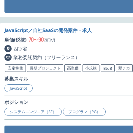
JavaScript／自社SaaSの開発案件・求人
70
90
単価(税抜)
〜
万円/月
四ツ谷
業務委託契約（フリーランス）
安定稼働
長期プロジェクト
高単価
小規模
駅チカ
BtoB
募集スキル
JavaScript
ポジション
システムエンジニア（SE）
プログラマ（PG）