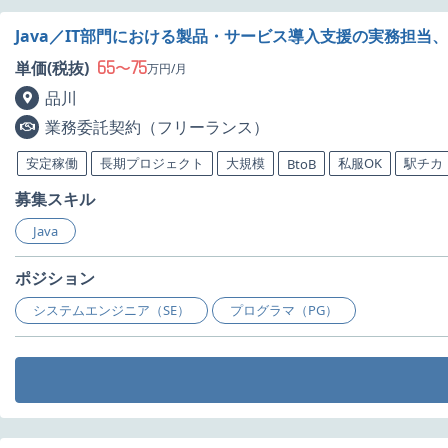
Java／IT部門における製品・サービス導入支援の実務担当
65
75
単価(税抜)
〜
万円/月
品川
業務委託契約（フリーランス）
安定稼働
長期プロジェクト
大規模
私服OK
駅チカ
BtoB
募集スキル
Java
ポジション
システムエンジニア（SE）
プログラマ（PG）