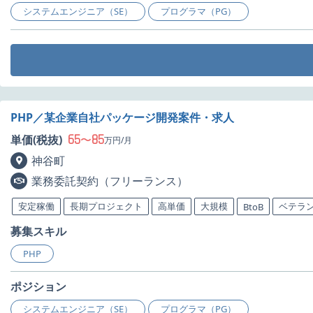
システムエンジニア（SE）
プログラマ（PG）
PHP／某企業自社パッケージ開発案件・求人
65
85
単価(税抜)
〜
万円/月
神谷町
業務委託契約（フリーランス）
安定稼働
長期プロジェクト
高単価
大規模
ベテラ
BtoB
募集スキル
PHP
ポジション
システムエンジニア（SE）
プログラマ（PG）