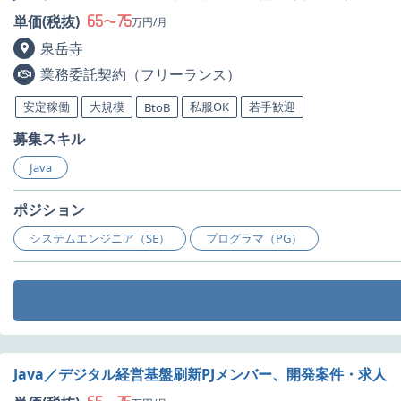
65
75
単価(税抜)
〜
万円/月
泉岳寺
業務委託契約（フリーランス）
安定稼働
大規模
私服OK
若手歓迎
BtoB
募集スキル
Java
ポジション
システムエンジニア（SE）
プログラマ（PG）
Java／デジタル経営基盤刷新PJメンバー、開発案件・求人