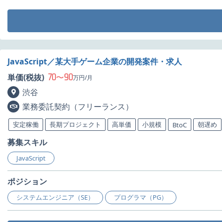
JavaScript／某大手ゲーム企業の開発案件・求人
70
90
単価(税抜)
〜
万円/月
渋谷
業務委託契約（フリーランス）
安定稼働
長期プロジェクト
高単価
小規模
朝遅め
BtoC
募集スキル
JavaScript
ポジション
システムエンジニア（SE）
プログラマ（PG）