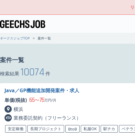
リ
ギークスジョブTOP
案件一覧
案件一覧
10074
検索結果
件
Java／GP機能追加開発案件・求人
65
75
単価(税抜)
〜
万円/月
横浜
業務委託契約（フリーランス）
安定稼働
長期プロジェクト
私服OK
駅チカ
ベテラ
BtoB