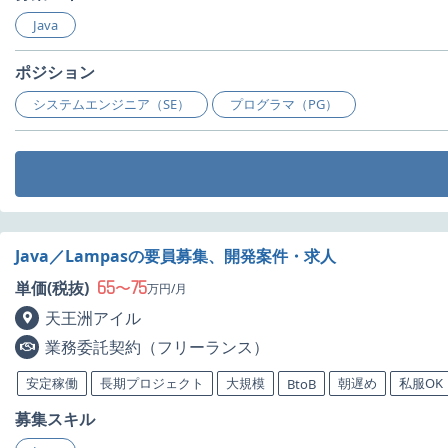
Java
ポジション
システムエンジニア（SE）
プログラマ（PG）
Java／Lampasの要員募集、開発案件・求人
65
75
単価(税抜)
〜
万円/月
天王洲アイル
業務委託契約（フリーランス）
安定稼働
長期プロジェクト
大規模
朝遅め
私服OK
BtoB
募集スキル