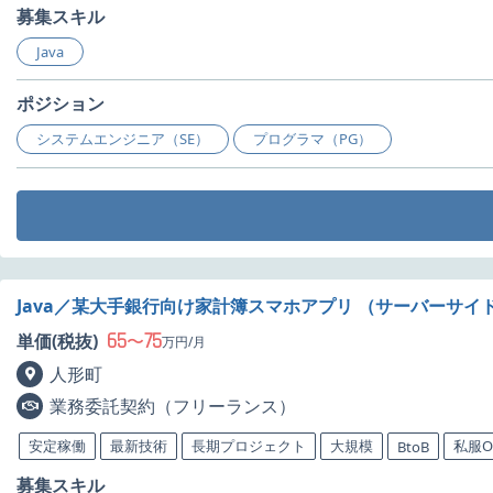
募集スキル
Java
ポジション
システムエンジニア（SE）
プログラマ（PG）
Java／某大手銀行向け家計簿スマホアプリ （サーバーサイ
65
75
単価(税抜)
〜
万円/月
人形町
業務委託契約（フリーランス）
安定稼働
最新技術
長期プロジェクト
大規模
私服O
BtoB
募集スキル