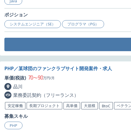
Java
ポジション
システムエンジニア（SE）
プログラマ（PG）
PHP／某球団のファンクラブサイト開発案件・求人
70
90
単価(税抜)
〜
万円/月
品川
業務委託契約（フリーランス）
安定稼働
長期プロジェクト
高単価
大規模
ベテラ
BtoC
募集スキル
PHP