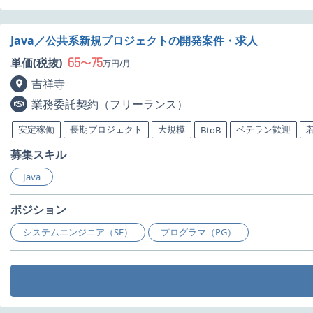
Java／公共系新規プロジェクトの開発案件・求人
65
75
単価(税抜)
〜
万円/月
吉祥寺
業務委託契約（フリーランス）
安定稼働
長期プロジェクト
大規模
ベテラン歓迎
BtoB
募集スキル
Java
ポジション
システムエンジニア（SE）
プログラマ（PG）