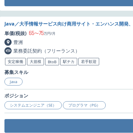
Java／大手情報サービス向け商用サイト・エンハンス開発
65
75
単価(税抜)
〜
万円/月
豊洲
業務委託契約（フリーランス）
安定稼働
大規模
駅チカ
若手歓迎
BtoB
募集スキル
Java
ポジション
システムエンジニア（SE）
プログラマ（PG）