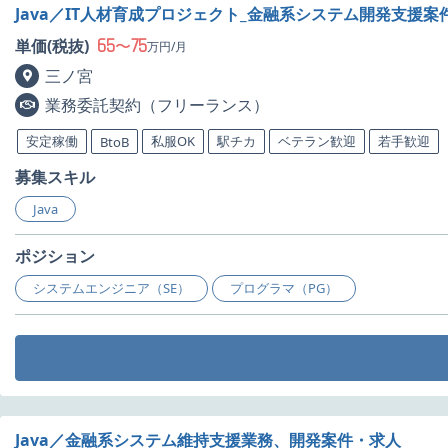
Java／IT人材育成プロジェクト_金融系システム開発支援案
65
75
単価(税抜)
〜
万円/月
三ノ宮
業務委託契約（フリーランス）
安定稼働
私服OK
駅チカ
ベテラン歓迎
若手歓迎
BtoB
募集スキル
Java
ポジション
システムエンジニア（SE）
プログラマ（PG）
Java／金融系システム維持支援業務、開発案件・求人