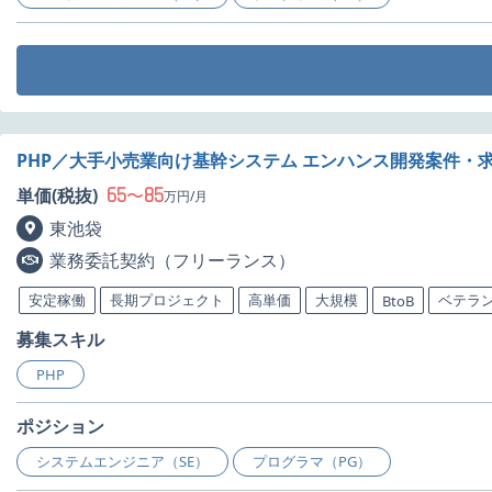
PHP／大手小売業向け基幹システム エンハンス開発案件・
65
85
単価(税抜)
〜
万円/月
東池袋
業務委託契約（フリーランス）
安定稼働
長期プロジェクト
高単価
大規模
ベテラ
BtoB
募集スキル
PHP
ポジション
システムエンジニア（SE）
プログラマ（PG）