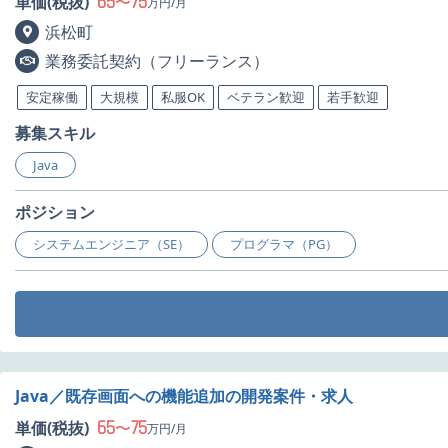
65
75
単価(税抜)
〜
万円/月
浜松町
業務委託契約（フリーランス）
安定稼働
大規模
私服OK
ベテラン歓迎
若手歓迎
募集スキル
Java
ポジション
システムエンジニア（SE）
プログラマ（PG）
Java／既存画面への機能追加の開発案件・求人
65
75
単価(税抜)
〜
万円/月