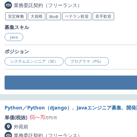
業務委託契約（フリーランス）
安定稼働
大規模
ベテラン歓迎
若手歓迎
BtoB
募集スキル
Java
ポジション
システムエンジニア（SE）
プログラマ（PG）
Python／Python（django）、Javaエンジニア募集、
65
75
単価(税抜)
〜
万円/月
外苑前
業務委託契約（フリーランス）