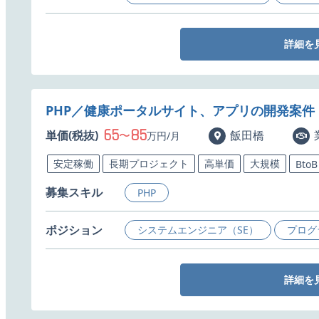
詳細を
PHP／健康ポータルサイト、アプリの開発案件
65
85
単価(税抜)
〜
飯田橋
万円/月
安定稼働
長期プロジェクト
高単価
大規模
BtoB
募集スキル
PHP
ポジション
システムエンジニア（SE）
プログ
詳細を