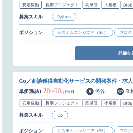
安定稼働
長期プロジェクト
高単価
大規模
BtoB
募集スキル
Python
ポジション
システムエンジニア（SE）
プログ
詳細を
Go／商談獲得自動化サービスの開発案件・求人
70
90
単価(税抜)
〜
渋谷
業
万円/月
安定稼働
長期プロジェクト
高単価
小規模
BtoB
募集スキル
Go
ポジション
システムエンジニア（SE）
プログ