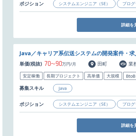
ポジション
システムエンジニア（SE）
プログ
詳細を
Java／キャリア系伝送システムの開発案件・求
70
90
単価(税抜)
〜
田町
業
万円/月
安定稼働
長期プロジェクト
高単価
大規模
BtoB
募集スキル
Java
ポジション
システムエンジニア（SE）
プログ
詳細を