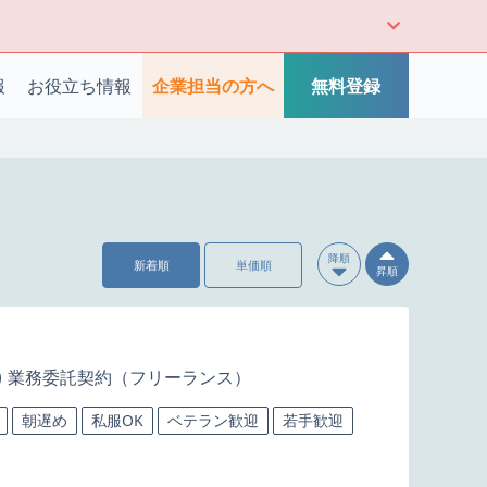
報
お役立ち情報
企業担当の方へ
無料登録
降順
新着順
単価順
昇順
業務委託契約（フリーランス）
朝遅め
私服OK
ベテラン歓迎
若手歓迎