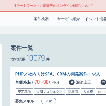
リモートワーク・ご商談等のオンライン対応について
案件検索
サービス紹介
イベント情
案件一覧
10079
検索結果
件
PHP／社内向けSFA、CRMの開発案件・求人
70
90
単価(税抜)
〜
溜池山王
万円/月
安定稼働
長期プロジェクト
高単価
大規模
BtoB
募集スキル
PHP