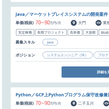
Java／マーケットプレイスシステムの開発案件
70
90
単価(税抜)
〜
大門
業
万円/月
安定稼働
長期プロジェクト
高単価
大規模
BtoB
募集スキル
Java
ポジション
システムエンジニア（SE）
プログ
詳細を
Python／GCP上Pythonプログラム保守改
70
90
単価(税抜)
〜
二子玉川
万円/月