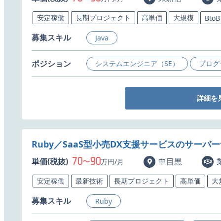
安定稼働
長期プロジェクト
高単価
大規模
BtoB
募集スキル
Java
ポジション
システムエンジニア（SE）
プログ
詳細を
Ruby／SaaS型小売DX支援サービスのサー
70
90
単価(税抜)
〜
中目黒
万円/月
安定稼働
最新技術
長期プロジェクト
高単価
大
募集スキル
Ruby