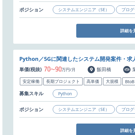
ポジション
システムエンジニア（SE）
プログ
詳細を
Python／5Gに関連したシステム開発案件・求
70
90
単価(税抜)
〜
飯田橋
万円/月
安定稼働
長期プロジェクト
高単価
大規模
BtoB
募集スキル
Python
ポジション
システムエンジニア（SE）
プログ
詳細を