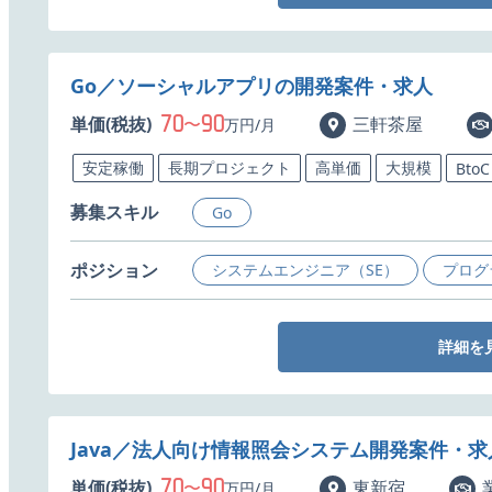
Go／ソーシャルアプリの開発案件・求人
70
90
単価(税抜)
〜
三軒茶屋
万円/月
安定稼働
長期プロジェクト
高単価
大規模
BtoC
募集スキル
Go
ポジション
システムエンジニア（SE）
プログ
詳細を
Java／法人向け情報照会システム開発案件・求
70
90
単価(税抜)
〜
東新宿
万円/月