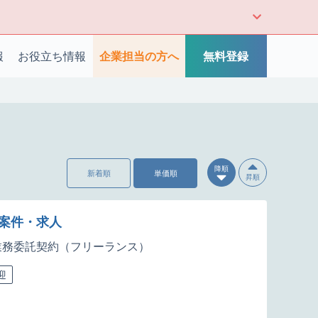
報
お役立ち情報
企業担当の方へ
無料登録
降順
新着順
単価順
昇順
J案件・求人
業務委託契約（フリーランス）
迎