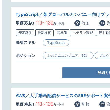
TypeScript／某グローバルカンパニー向け
110
130
単価(税抜)
〜
竹芝
万円/月
安定稼働
最新技術
高単価
ベテラン歓迎
若手歓
募集スキル
TypeScript
ポジション
システムエンジニア（SE）
プログ
詳細を
AWS／大手動画配信サービスのSREサポート案
110
130
単価(税抜)
〜
新橋
万円/月