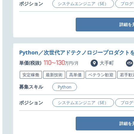
ポジション
システムエンジニア（SE）
プログ
詳細を
Python／次世代アドテクノロジープロダクト
110
130
単価(税抜)
〜
大手町
万円/月
安定稼働
最新技術
高単価
ベテラン歓迎
若手歓
募集スキル
Python
ポジション
システムエンジニア（SE）
プログ
詳細を