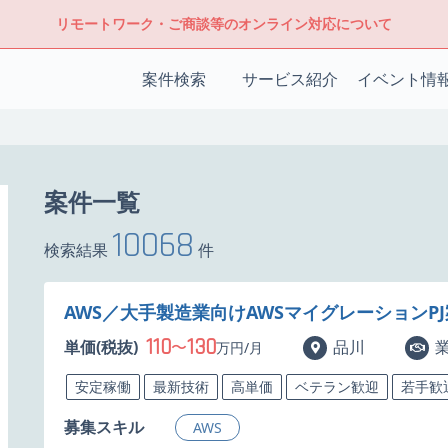
リモートワーク・ご商談等のオンライン対応について
案件検索
サービス紹介
イベント情
案件一覧
10068
検索結果
件
AWS／大手製造業向けAWSマイグレーションP
110
130
単価(税抜)
〜
品川
万円/月
安定稼働
最新技術
高単価
ベテラン歓迎
若手歓
募集スキル
AWS