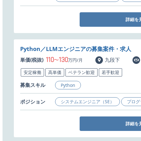
詳細を
Python／LLMエンジニアの募集案件・求人
110
130
単価(税抜)
〜
九段下
万円/月
安定稼働
高単価
ベテラン歓迎
若手歓迎
募集スキル
Python
ポジション
システムエンジニア（SE）
プログ
詳細を