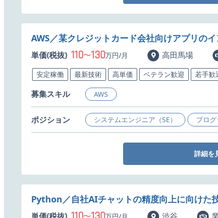
AWS／某クレジットカード会社向けアプリの
110
130
単価(税抜)
〜
高田馬場
万円/月
安定稼働
最新技術
高単価
ベテラン歓迎
若手歓
募集スキル
AWS
ポジション
システムエンジニア（SE）
プログ
詳細を
Python／自社AIチャットの精度向上に向け
110
130
単価(税抜)
〜
渋谷
万円/月