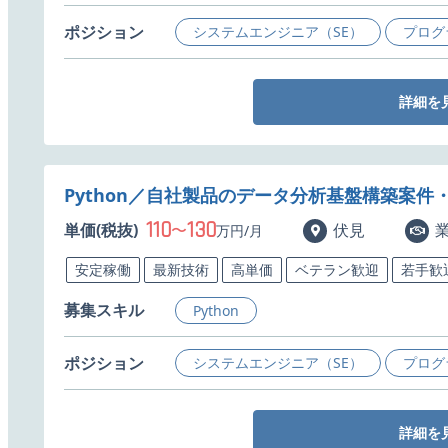
ポジション
システムエンジニア（SE）
プログ
詳細を
Python／自社製品のデータ分析基盤構築案件
110
130
単価(税抜)
〜
伏見
万円/月
安定稼働
最新技術
高単価
ベテラン歓迎
若手歓
募集スキル
Python
ポジション
システムエンジニア（SE）
プログ
詳細を