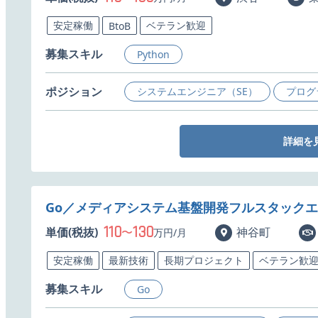
安定稼働
ベテラン歓迎
BtoB
募集スキル
Python
ポジション
システムエンジニア（SE）
プログ
詳細を
Go／メディアシステム基盤開発フルスタック
110
130
単価(税抜)
〜
神谷町
万円/月
安定稼働
最新技術
長期プロジェクト
ベテラン歓
募集スキル
Go