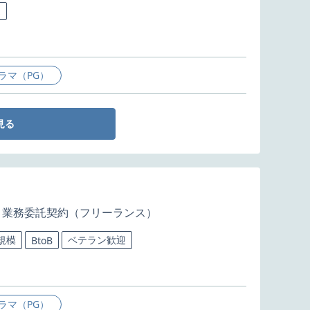
迎
ラマ（PG）
見る
業務委託契約（フリーランス）
規模
ベテラン歓迎
BtoB
ラマ（PG）