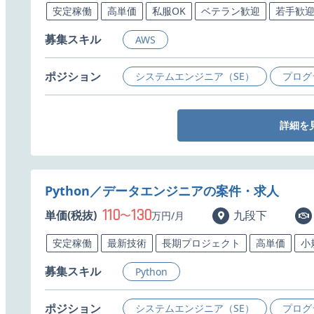
安定稼働
高単価
私服OK
ベテラン歓迎
若手歓
募集スキル
AWS
ポジション
システムエンジニア（SE）
プログ
詳細を
Python／データエンジニアの案件・求人
110
130
単価(税抜)
〜
九段下
万円/月
安定稼働
最新技術
長期プロジェクト
高単価
小
募集スキル
Python
ポジション
システムエンジニア（SE）
プログ