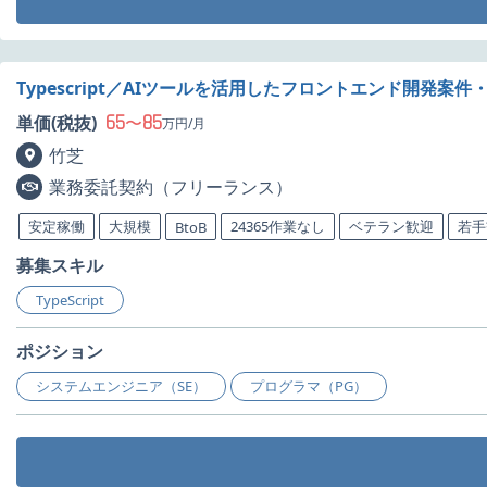
Typescript／AIツールを活用したフロントエンド開発案件
65
85
単価(税抜)
〜
万円/月
竹芝
業務委託契約（フリーランス）
安定稼働
大規模
24365作業なし
ベテラン歓迎
若手
BtoB
募集スキル
TypeScript
ポジション
システムエンジニア（SE）
プログラマ（PG）