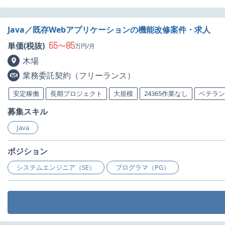
Java／既存Webアプリケーションの機能改修案件・求人
65
85
単価(税抜)
〜
万円/月
木場
業務委託契約（フリーランス）
安定稼働
長期プロジェクト
大規模
24365作業なし
ベテラン
募集スキル
Java
ポジション
システムエンジニア（SE）
プログラマ（PG）