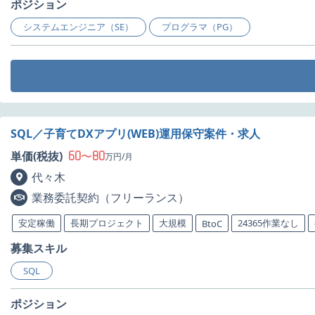
ポジション
システムエンジニア（SE）
プログラマ（PG）
SQL／子育てDXアプリ(WEB)運用保守案件・求人
60
80
単価(税抜)
〜
万円/月
代々木
業務委託契約（フリーランス）
安定稼働
長期プロジェクト
大規模
24365作業なし
BtoC
募集スキル
SQL
ポジション