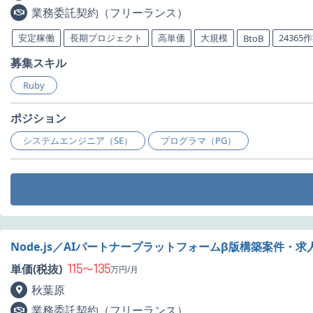
業務委託契約（フリーランス）
安定稼働
長期プロジェクト
高単価
大規模
24365
BtoB
募集スキル
Ruby
ポジション
システムエンジニア（SE）
プログラマ（PG）
Node.js／AIパートナープラットフォームβ版構築案件・求
115
135
単価(税抜)
〜
万円/月
秋葉原
業務委託契約（フリーランス）