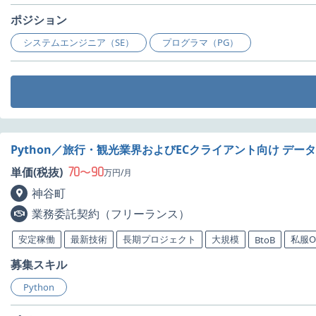
ポジション
システムエンジニア（SE）
プログラマ（PG）
Python／旅行・観光業界およびECクライアント向け デ
70
90
単価(税抜)
〜
万円/月
神谷町
業務委託契約（フリーランス）
安定稼働
最新技術
長期プロジェクト
大規模
私服O
BtoB
募集スキル
Python