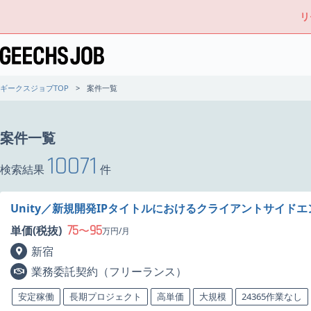
リ
ギークスジョブTOP
案件一覧
案件一覧
10071
検索結果
件
Unity／新規開発IPタイトルにおけるクライアントサイド
75
95
単価(税抜)
〜
万円/月
新宿
業務委託契約（フリーランス）
安定稼働
長期プロジェクト
高単価
大規模
24365作業なし