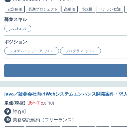
安定稼働
長期プロジェクト
高単価
小規模
ベテラン歓迎
募集スキル
JavaScript
ポジション
システムエンジニア（SE）
プログラマ（PG）
Java／証券会社向けWebシステムエンハンス開発案件・求
95
115
単価(税抜)
〜
万円/月
神谷町
業務委託契約（フリーランス）