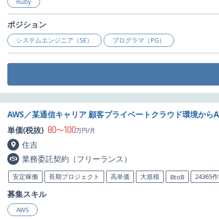
Ruby
ポジション
システムエンジニア（SE）
プログラマ（PG）
AWS／某通信キャリア 顧客プライベートクラウド環境から
80
100
単価(税抜)
〜
万円/月
住吉
業務委託契約（フリーランス）
安定稼働
長期プロジェクト
高単価
大規模
24365
BtoB
募集スキル
AWS