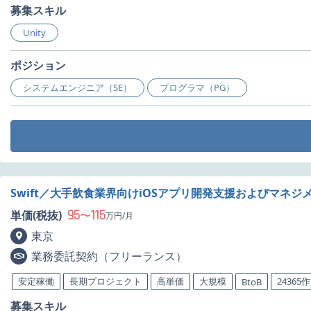
募集スキル
Unity
ポジション
システムエンジニア（SE）
プログラマ（PG）
Swift／大手飲食業界向けiOSアプリ開発支援およびマネジ
95
115
単価(税抜)
〜
万円/月
東京
業務委託契約（フリーランス）
安定稼働
長期プロジェクト
高単価
大規模
24365
BtoB
募集スキル