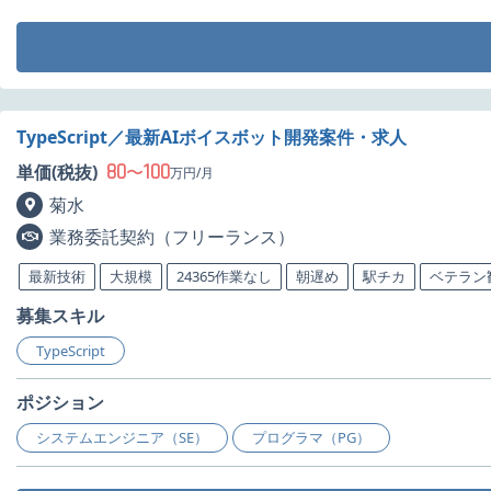
TypeScript／最新AIボイスボット開発案件・求人
80
100
単価(税抜)
〜
万円/月
菊水
業務委託契約（フリーランス）
最新技術
大規模
24365作業なし
朝遅め
駅チカ
ベテラン
募集スキル
TypeScript
ポジション
システムエンジニア（SE）
プログラマ（PG）