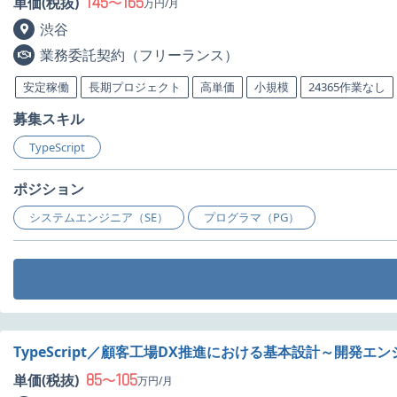
145
165
単価(税抜)
〜
万円/月
渋谷
業務委託契約（フリーランス）
安定稼働
長期プロジェクト
高単価
小規模
24365作業なし
募集スキル
TypeScript
ポジション
システムエンジニア（SE）
プログラマ（PG）
TypeScript／顧客工場DX推進における基本設計～開発エ
85
105
単価(税抜)
〜
万円/月