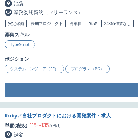
池袋
業務委託契約（フリーランス）
安定稼働
長期プロジェクト
高単価
24365作業なし
BtoB
募集スキル
TypeScript
ポジション
システムエンジニア（SE）
プログラマ（PG）
Ruby／自社プロダクトにおける開発案件・求人
115
135
単価(税抜)
〜
万円/月
渋谷