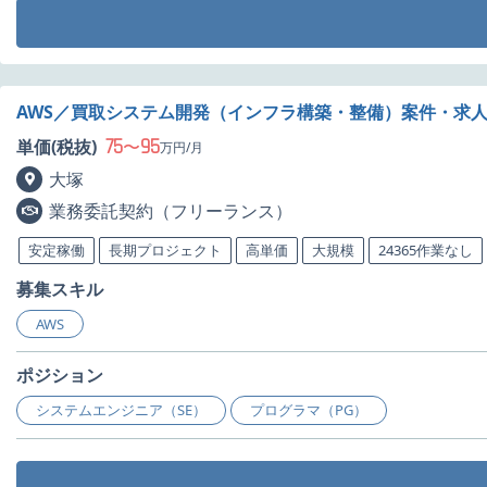
AWS／買取システム開発（インフラ構築・整備）案件・求
75
95
単価(税抜)
〜
万円/月
大塚
業務委託契約（フリーランス）
安定稼働
長期プロジェクト
高単価
大規模
24365作業なし
募集スキル
AWS
ポジション
システムエンジニア（SE）
プログラマ（PG）