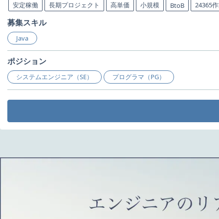
安定稼働
長期プロジェクト
高単価
小規模
24365
BtoB
募集スキル
Java
ポジション
システムエンジニア（SE）
プログラマ（PG）