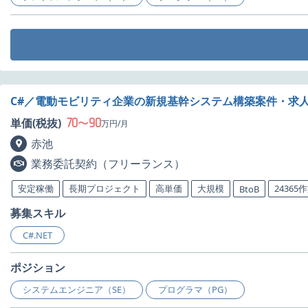
C#／電動モビリティ企業の新規基幹システム構築案件・求
70
90
単価(税抜)
〜
万円/月
赤池
業務委託契約（フリーランス）
安定稼働
長期プロジェクト
高単価
大規模
24365
BtoB
募集スキル
C#.NET
ポジション
システムエンジニア（SE）
プログラマ（PG）