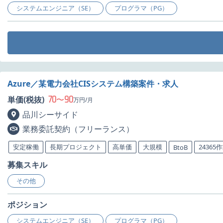
システムエンジニア（SE）
プログラマ（PG）
Azure／某電力会社CISシステム構築案件・求人
70
90
単価(税抜)
〜
万円/月
品川シーサイド
業務委託契約（フリーランス）
安定稼働
長期プロジェクト
高単価
大規模
24365
BtoB
募集スキル
その他
ポジション
システムエンジニア（SE）
プログラマ（PG）