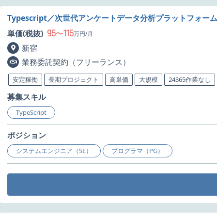
Typescript／次世代アンケートデータ分析プラットフォ
95
115
単価(税抜)
〜
万円/月
新宿
業務委託契約（フリーランス）
安定稼働
長期プロジェクト
高単価
大規模
24365作業なし
募集スキル
TypeScript
ポジション
システムエンジニア（SE）
プログラマ（PG）