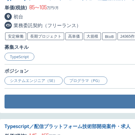
85
105
単価(税抜)
〜
万円/月
初台
業務委託契約（フリーランス）
安定稼働
長期プロジェクト
高単価
大規模
24365
BtoB
募集スキル
TypeScript
ポジション
システムエンジニア（SE）
プログラマ（PG）
Typescript／配信プラットフォーム技術部開発案件・求人