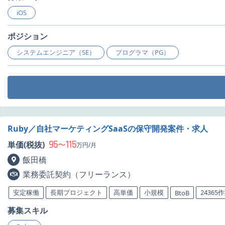
iOS
ポジション
システムエンジニア（SE）
プログラマ（PG）
Ruby／自社マーケティングSaaSの保守開発案件・求人
95
115
単価(税抜)
〜
万円/月
飯田橋
業務委託契約（フリーランス）
安定稼働
長期プロジェクト
高単価
小規模
24365
BtoB
募集スキル