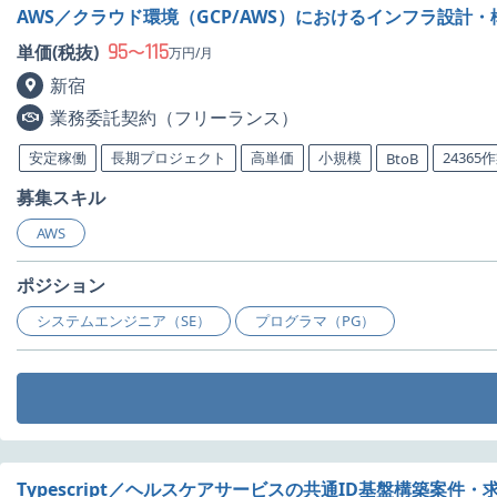
AWS／クラウド環境（GCP/AWS）におけるインフラ設
95
115
単価(税抜)
〜
万円/月
新宿
業務委託契約（フリーランス）
安定稼働
長期プロジェクト
高単価
小規模
24365
BtoB
募集スキル
AWS
ポジション
システムエンジニア（SE）
プログラマ（PG）
Typescript／ヘルスケアサービスの共通ID基盤構築案件・