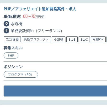
PHP／アフェリエイト追加開発案件・求人
60
75
単価(税抜)
〜
万円/月
水道橋
業務委託契約（フリーランス）
安定稼働
長期プロジェクト
小規模
私服OK
BtoB
BtoC
募集スキル
PHP
ポジション
プログラマ（PG）