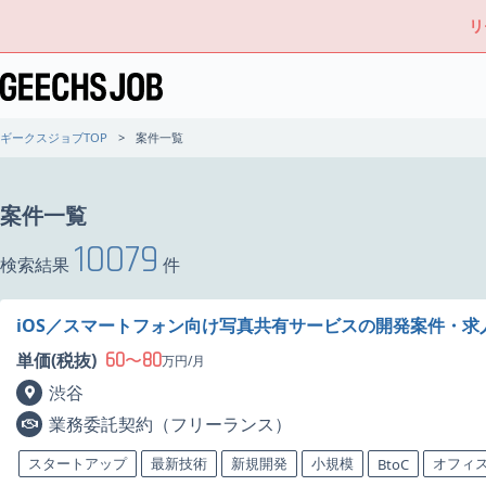
リ
ギークスジョブTOP
案件一覧
案件一覧
10079
検索結果
件
iOS／スマートフォン向け写真共有サービスの開発案件・求
60
80
単価(税抜)
〜
万円/月
渋谷
業務委託契約（フリーランス）
スタートアップ
最新技術
新規開発
小規模
オフィ
BtoC