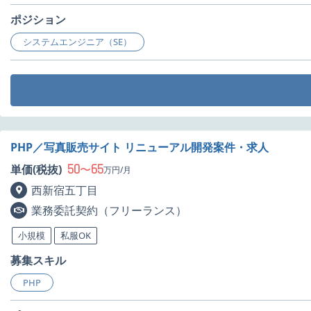
ポジション
システムエンジニア（SE）
PHP／写真販売サイト リニューアル開発案件・求人
50
65
単価(税抜)
〜
万円/月
西新宿五丁目
業務委託契約（フリーランス）
小規模
私服OK
募集スキル
PHP