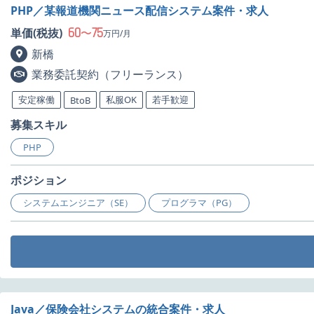
PHP／某報道機関ニュース配信システム案件・求人
60
75
単価(税抜)
〜
万円/月
新橋
業務委託契約（フリーランス）
安定稼働
私服OK
若手歓迎
BtoB
募集スキル
PHP
ポジション
システムエンジニア（SE）
プログラマ（PG）
Java／保険会社システムの統合案件・求人