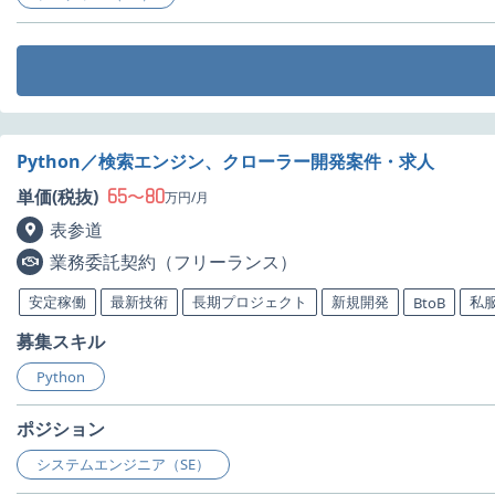
Python／検索エンジン、クローラー開発案件・求人
65
80
単価(税抜)
〜
万円/月
表参道
業務委託契約（フリーランス）
安定稼働
最新技術
長期プロジェクト
新規開発
私服
BtoB
募集スキル
Python
ポジション
システムエンジニア（SE）