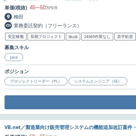
45
60
単価(税抜)
〜
万円/月
梅田
業務委託契約（フリーランス）
安定稼働
長期プロジェクト
24365作業なし
若手歓迎
BtoB
募集スキル
Java
ポジション
プロジェクトリーダー（PL）
システムエンジニア（SE）
VB.net／製造業向け販売管理システムの機能追加改訂案件