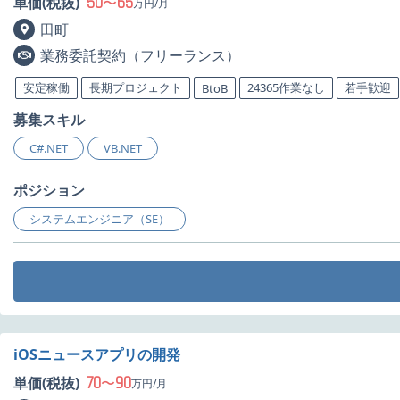
50
65
単価(税抜)
〜
万円/月
田町
業務委託契約（フリーランス）
安定稼働
長期プロジェクト
24365作業なし
若手歓迎
BtoB
募集スキル
C#.NET
VB.NET
ポジション
システムエンジニア（SE）
iOSニュースアプリの開発
70
90
単価(税抜)
〜
万円/月