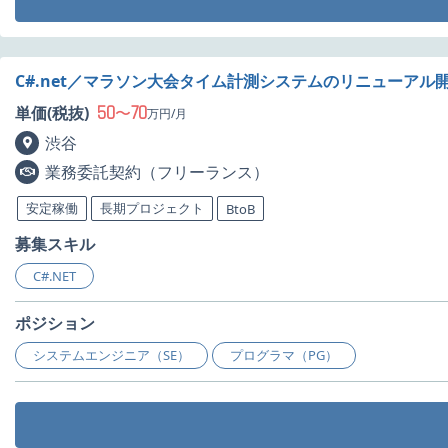
C#.net／マラソン大会タイム計測システムのリニューアル
50
70
単価(税抜)
〜
万円/月
渋谷
業務委託契約（フリーランス）
安定稼働
長期プロジェクト
BtoB
募集スキル
C#.NET
ポジション
システムエンジニア（SE）
プログラマ（PG）