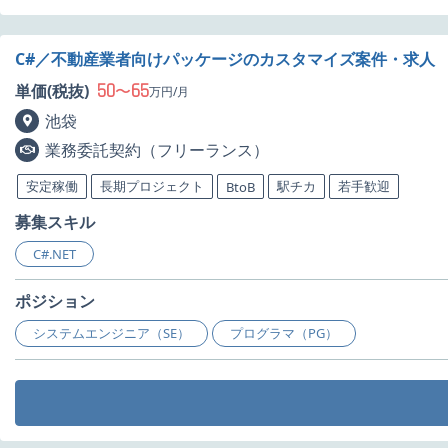
C#／不動産業者向けパッケージのカスタマイズ案件・求人
50
65
単価(税抜)
〜
万円/月
池袋
業務委託契約（フリーランス）
安定稼働
長期プロジェクト
駅チカ
若手歓迎
BtoB
募集スキル
C#.NET
ポジション
システムエンジニア（SE）
プログラマ（PG）