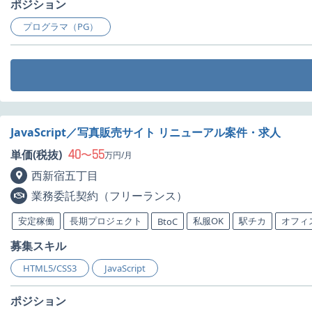
ポジション
プログラマ（PG）
JavaScript／写真販売サイト リニューアル案件・求人
40
55
単価(税抜)
〜
万円/月
西新宿五丁目
業務委託契約（フリーランス）
安定稼働
長期プロジェクト
私服OK
駅チカ
オフィ
BtoC
募集スキル
HTML5/CSS3
JavaScript
ポジション