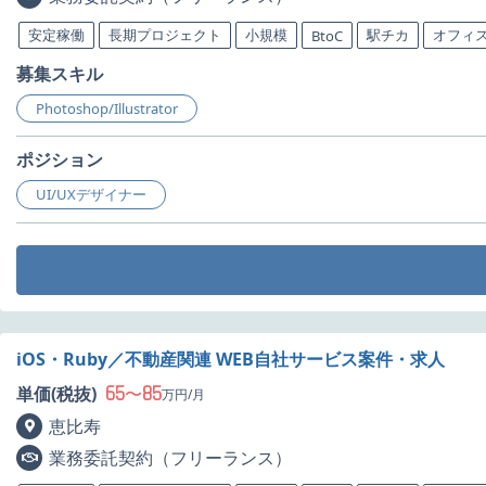
安定稼働
長期プロジェクト
小規模
駅チカ
オフィ
BtoC
募集スキル
Photoshop/Illustrator
ポジション
UI/UXデザイナー
iOS・Ruby／不動産関連 WEB自社サービス案件・求人
65
85
単価(税抜)
〜
万円/月
恵比寿
業務委託契約（フリーランス）