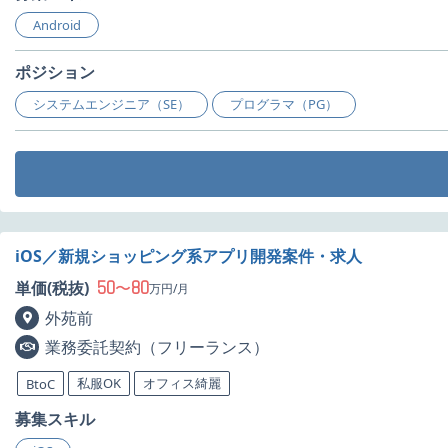
Android
ポジション
システムエンジニア（SE）
プログラマ（PG）
iOS／新規ショッピング系アプリ開発案件・求人
50
80
単価(税抜)
〜
万円/月
外苑前
業務委託契約（フリーランス）
私服OK
オフィス綺麗
BtoC
募集スキル