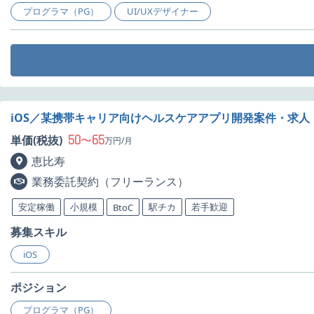
プログラマ（PG）
UI/UXデザイナー
iOS／某携帯キャリア向けヘルスケアアプリ開発案件・求人
50
65
単価(税抜)
〜
万円/月
恵比寿
業務委託契約（フリーランス）
安定稼働
小規模
駅チカ
若手歓迎
BtoC
募集スキル
iOS
ポジション
プログラマ（PG）