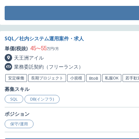
SQL／社内システム運用案件・求人
45
55
単価(税抜)
〜
万円/月
天王洲アイル
業務委託契約（フリーランス）
安定稼働
長期プロジェクト
小規模
私服OK
若手歓
BtoB
募集スキル
SQL
DB(インフラ)
ポジション
保守/運用