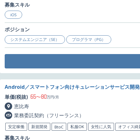
募集スキル
iOS
ポジション
システムエンジニア（SE）
プログラマ（PG）
Android／スマートフォン向けキュレーションサービス開
65
80
単価(税抜)
〜
万円/月
恵比寿
業務委託契約（フリーランス）
安定稼働
新規開発
私服OK
女性に人気
オフィス綺
BtoC
募集スキル