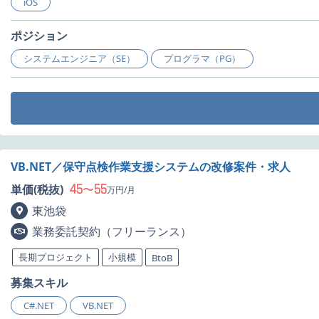
iOS
ポジション
システムエンジニア（SE）
プログラマ（PG）
VB.NET／保守点検作業支援システムの改修案件・求人
45
55
単価(税抜)
〜
万円/月
東池袋
業務委託契約（フリーランス）
長期プロジェクト
小規模
BtoB
募集スキル
C#.NET
VB.NET