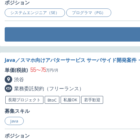
ポジション
システムエンジニア（SE）
プログラマ（PG）
Java／スマホ向けアバターサービス サーバサイド開発案件
55
75
単価(税抜)
〜
万円/月
渋谷
業務委託契約（フリーランス）
長期プロジェクト
私服OK
若手歓迎
BtoC
募集スキル
Java
ポジション