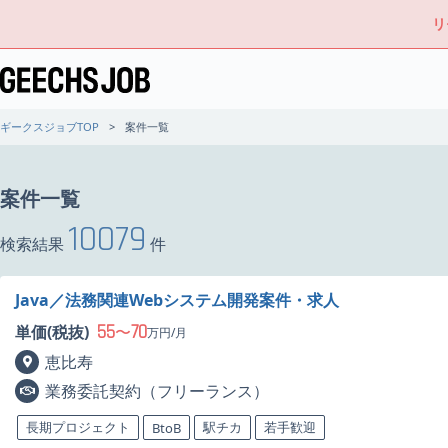
リ
ギークスジョブTOP
案件一覧
案件一覧
10079
検索結果
件
Java／法務関連Webシステム開発案件・求人
55
70
単価(税抜)
〜
万円/月
恵比寿
業務委託契約（フリーランス）
長期プロジェクト
駅チカ
若手歓迎
BtoB