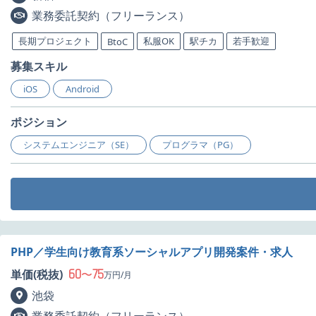
業務委託契約（フリーランス）
長期プロジェクト
私服OK
駅チカ
若手歓迎
BtoC
募集スキル
iOS
Android
ポジション
システムエンジニア（SE）
プログラマ（PG）
PHP／学生向け教育系ソーシャルアプリ開発案件・求人
60
75
単価(税抜)
〜
万円/月
池袋
業務委託契約（フリーランス）