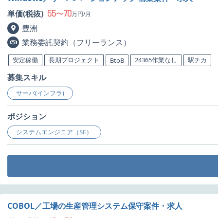
55
70
単価(税抜)
〜
万円/月
豊洲
業務委託契約（フリーランス）
安定稼働
長期プロジェクト
24365作業なし
駅チカ
BtoB
募集スキル
サーバ(インフラ)
ポジション
システムエンジニア（SE）
COBOL／工場の生産管理システム保守案件・求人