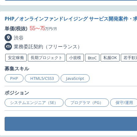
PHP／オンラインファンドレイジング サービス開発案件・
55
75
単価(税抜)
〜
万円/月
渋谷
業務委託契約（フリーランス）
安定稼働
長期プロジェクト
小規模
私服OK
若手歓
BtoC
募集スキル
PHP
HTML5/CSS3
JavaScript
ポジション
システムエンジニア（SE）
プログラマ（PG）
保守/運用