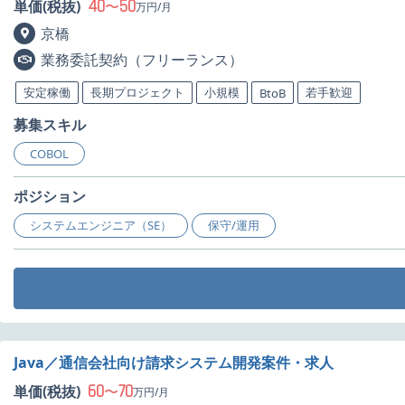
40
50
単価(税抜)
〜
万円/月
京橋
業務委託契約（フリーランス）
安定稼働
長期プロジェクト
小規模
若手歓迎
BtoB
募集スキル
COBOL
ポジション
システムエンジニア（SE）
保守/運用
Java／通信会社向け請求システム開発案件・求人
60
70
単価(税抜)
〜
万円/月