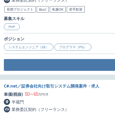
長期プロジェクト
私服OK
若手歓迎
BtoC
募集スキル
PHP
ポジション
システムエンジニア（SE）
プログラマ（PG）
C#.net／証券会社向け取引システム開発案件・求人
50
65
単価(税抜)
〜
万円/月
半蔵門
業務委託契約（フリーランス）