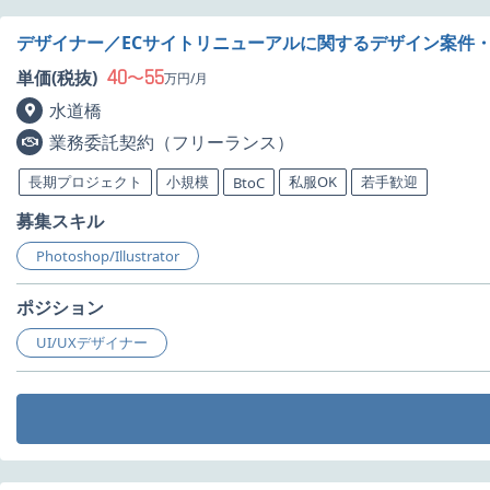
デザイナー／ECサイトリニューアルに関するデザイン案件
40
55
単価(税抜)
〜
万円/月
水道橋
業務委託契約（フリーランス）
長期プロジェクト
小規模
私服OK
若手歓迎
BtoC
募集スキル
Photoshop/Illustrator
ポジション
UI/UXデザイナー