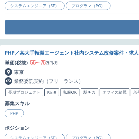
システムエンジニア（SE）
プログラマ（PG）
PHP／某大手転職エージェント社内システム改修案件・求人
55
75
単価(税抜)
〜
万円/月
東京
業務委託契約（フリーランス）
長期プロジェクト
私服OK
駅チカ
オフィス綺麗
若
BtoB
募集スキル
PHP
ポジション
システムエンジニア（SE）
プログラマ（PG）