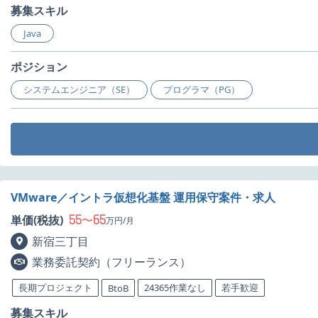
募集スキル
Java
ポジション
システムエンジニア（SE）
プログラマ（PG）
VMware／イントラ仮想化基盤 運用保守案件・求人
55
65
単価(税抜)
〜
万円/月
新宿三丁目
業務委託契約（フリーランス）
長期プロジェクト
24365作業なし
若手歓迎
BtoB
募集スキル