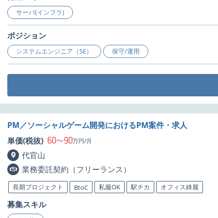
サーバ(インフラ)
ポジション
システムエンジニア（SE）
保守/運用
PM／ソーシャルゲーム開発におけるPM案件・求人
60
90
単価(税抜)
〜
万円/月
代官山
業務委託契約（フリーランス）
長期プロジェクト
私服OK
駅チカ
オフィス綺麗
BtoC
募集スキル