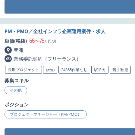
PM・PMO／全社インフラ企画運用案件・求人
65
75
単価(税抜)
〜
万円/月
豊洲
業務委託契約（フリーランス）
長期プロジェクト
24365作業なし
駅チカ
若手歓迎
BtoB
募集スキル
その他
ポジション
プロジェクトマネージャー（PM/PMO）