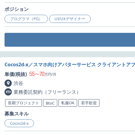
ポジション
プログラマ（PG）
UI/UXデザイナー
Cocos2d-x／スマホ向けアバターサービス クライアント
55
70
単価(税抜)
〜
万円/月
渋谷
業務委託契約（フリーランス）
長期プロジェクト
私服OK
若手歓迎
BtoC
募集スキル
Cocos2d-x