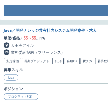
Java／開発ナレッジ共有社内システム開発案件・求人
55
65
単価(税抜)
〜
万円/月
天王洲アイル
業務委託契約（フリーランス）
安定稼働
長期プロジェクト
私服OK
駅チカ
若手歓
BtoB
募集スキル
Java
ポジション
プログラマ（PG）