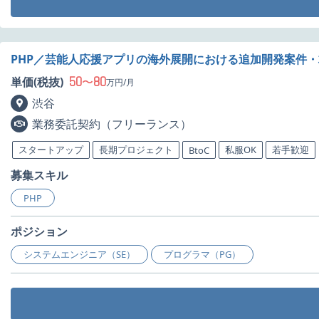
PHP／芸能人応援アプリの海外展開における追加開発案件
50
80
単価(税抜)
〜
万円/月
渋谷
業務委託契約（フリーランス）
スタートアップ
長期プロジェクト
私服OK
若手歓迎
BtoC
募集スキル
PHP
ポジション
システムエンジニア（SE）
プログラマ（PG）