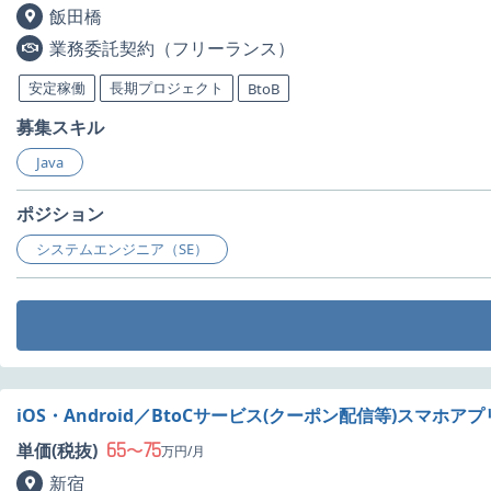
飯田橋
業務委託契約（フリーランス）
安定稼働
長期プロジェクト
BtoB
募集スキル
Java
ポジション
システムエンジニア（SE）
iOS・Android／BtoCサービス(クーポン配信等)スマホ
65
75
単価(税抜)
〜
万円/月
新宿