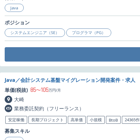
Java
ポジション
システムエンジニア（SE）
プログラマ（PG）
Java／会計システム基盤マイグレーション開発案件・求人
85
105
単価(税抜)
〜
万円/月
大崎
業務委託契約（フリーランス）
安定稼働
長期プロジェクト
高単価
小規模
24365
BtoB
募集スキル