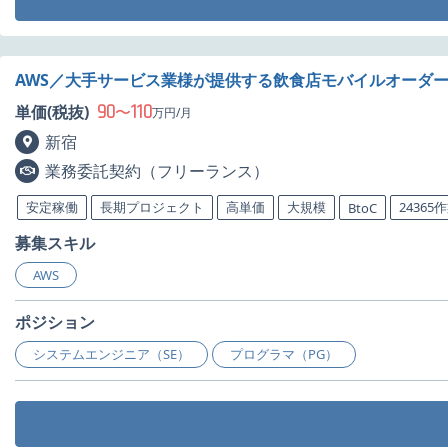
AWS／大手サービス業様が提供する飲食店モバイルオーダ
90
110
単価(税抜)
〜
万円/月
新宿
業務委託契約（フリーランス）
安定稼働
長期プロジェクト
高単価
大規模
24365
BtoC
募集スキル
AWS
ポジション
システムエンジニア（SE）
プログラマ（PG）