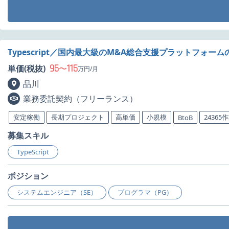
Typescript／国内最大級のM&A総合支援プラットフォー
95
115
単価(税抜)
〜
万円/月
品川
業務委託契約（フリーランス）
安定稼働
長期プロジェクト
高単価
小規模
24365
BtoB
募集スキル
TypeScript
ポジション
システムエンジニア（SE）
プログラマ（PG）