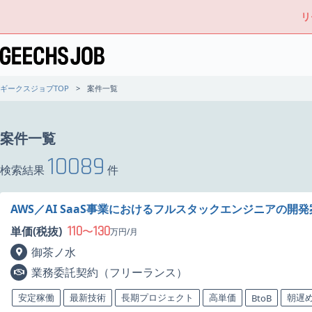
リ
ギークスジョブTOP
案件一覧
案件一覧
10089
検索結果
件
AWS／AI SaaS事業におけるフルスタックエンジニアの開
110
130
単価(税抜)
〜
万円/月
御茶ノ水
業務委託契約（フリーランス）
安定稼働
最新技術
長期プロジェクト
高単価
朝遅
BtoB