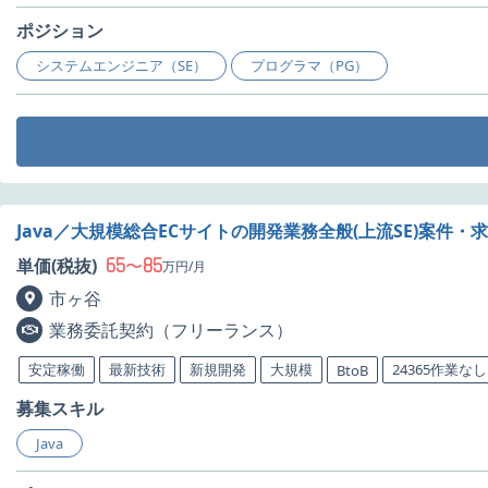
ポジション
システムエンジニア（SE）
プログラマ（PG）
Java／大規模総合ECサイトの開発業務全般(上流SE)案件・
65
85
単価(税抜)
〜
万円/月
市ヶ谷
業務委託契約（フリーランス）
安定稼働
最新技術
新規開発
大規模
24365作業なし
BtoB
募集スキル
Java