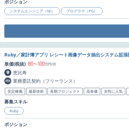
ポジション
システムエンジニア（SE）
プログラマ（PG）
Ruby／家計簿アプリ レシート画像データ抽出システム拡
80
100
単価(税抜)
〜
万円/月
恵比寿
業務委託契約（フリーランス）
安定稼働
最新技術
長期プロジェクト
高単価
女性に人気
募集スキル
Ruby
ポジション