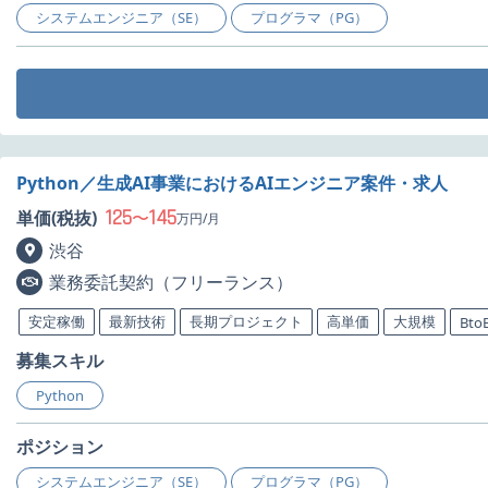
システムエンジニア（SE）
プログラマ（PG）
Python／生成AI事業におけるAIエンジニア案件・求人
125
145
単価(税抜)
〜
万円/月
渋谷
業務委託契約（フリーランス）
安定稼働
最新技術
長期プロジェクト
高単価
大規模
Bto
募集スキル
Python
ポジション
システムエンジニア（SE）
プログラマ（PG）