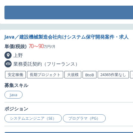
Java／建設機械製造会社向けシステム保守開発案件・求人
70
90
単価(税抜)
〜
万円/月
上野
業務委託契約（フリーランス）
安定稼働
長期プロジェクト
大規模
24365作業なし
BtoB
募集スキル
Java
ポジション
システムエンジニア（SE）
プログラマ（PG）