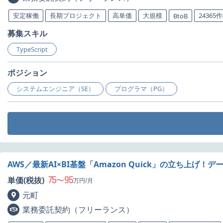
安定稼働
長期プロジェクト
高単価
大規模
24365
BtoB
募集スキル
TypeScript
ポジション
システムエンジニア（SE）
プログラマ（PG）
AWS／最新AI×BI基盤「Amazon Quick」の立ち上
75
95
単価(税抜)
〜
万円/月
元町
業務委託契約（フリーランス）