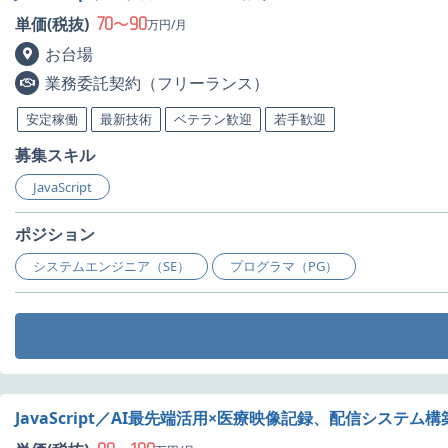
70
90
単価(税抜)
〜
万円/月
お台場
業務委託契約（フリーランス）
安定稼働
最新技術
ベテラン歓迎
若手歓迎
募集スキル
JavaScript
ポジション
システムエンジニア（SE）
プログラマ（PG）
JavaScript／AI最先端活用×医療映像記録、配信システ