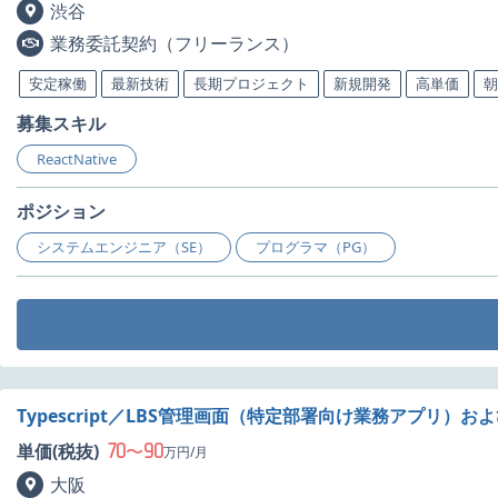
渋谷
業務委託契約（フリーランス）
安定稼働
最新技術
長期プロジェクト
新規開発
高単価
朝
募集スキル
ReactNative
ポジション
システムエンジニア（SE）
プログラマ（PG）
Typescript／LBS管理画面（特定部署向け業務アプリ
70
90
単価(税抜)
〜
万円/月
大阪