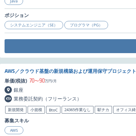
Java
ポジション
システムエンジニア（SE）
プログラマ（PG）
AWS／クラウド基盤の新規構築および運用保守プロジェク
70
90
単価(税抜)
〜
万円/月
銀座
業務委託契約（フリーランス）
新規開発
小規模
24365作業なし
駅チカ
オフィス綺
BtoC
募集スキル
AWS