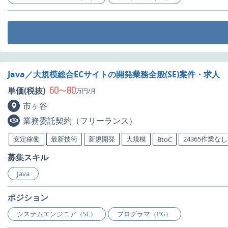
Java／大規模総合ECサイトの開発業務全般(SE)案件・求人
60
80
単価(税抜)
〜
万円/月
市ヶ谷
業務委託契約（フリーランス）
安定稼働
最新技術
新規開発
大規模
24365作業なし
BtoC
募集スキル
Java
ポジション
システムエンジニア（SE）
プログラマ（PG）