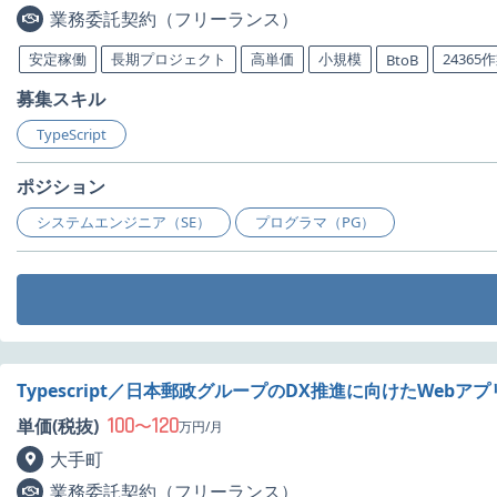
業務委託契約（フリーランス）
安定稼働
長期プロジェクト
高単価
小規模
24365
BtoB
募集スキル
TypeScript
ポジション
システムエンジニア（SE）
プログラマ（PG）
Typescript／日本郵政グループのDX推進に向けたWeb
100
120
単価(税抜)
〜
万円/月
大手町
業務委託契約（フリーランス）