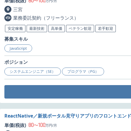
80
100
単価(税抜)
〜
万円/月
三宮
業務委託契約（フリーランス）
安定稼働
最新技術
高単価
ベテラン歓迎
若手歓迎
募集スキル
JavaScript
ポジション
システムエンジニア（SE）
プログラマ（PG）
ReactNative／新規ポータル見守りアプリのフロントエ
80
100
単価(税抜)
〜
万円/月