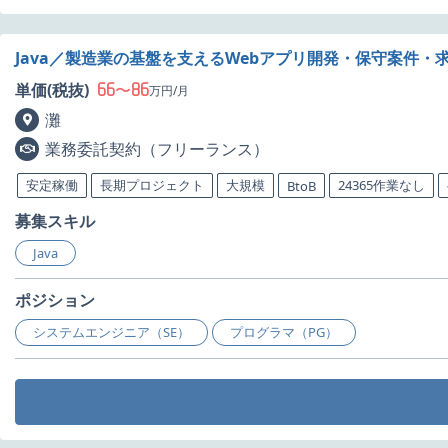
Java／製造業の基盤を支えるWebアプリ開発・保守案件・
66
86
単価(税抜)
〜
万円/月
灘
業務委託契約（フリーランス）
安定稼働
長期プロジェクト
大規模
24365作業なし
BtoB
募集スキル
Java
ポジション
システムエンジニア（SE）
プログラマ（PG）