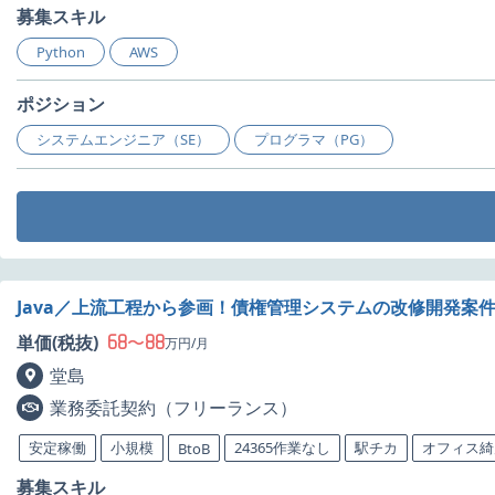
募集スキル
Python
AWS
ポジション
システムエンジニア（SE）
プログラマ（PG）
Java／上流工程から参画！債権管理システムの改修開発案
68
88
単価(税抜)
〜
万円/月
堂島
業務委託契約（フリーランス）
安定稼働
小規模
24365作業なし
駅チカ
オフィス綺
BtoB
募集スキル