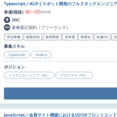
Typescript／AIボイスボット開発のフルスタックエンジ
80
100
単価(税抜)
〜
万円/月
麹町
業務委託契約（フリーランス）
安定稼働
最新技術
新規開発
高単価
朝遅め
私服OK
募集スキル
TypeScript
Node.js
ポジション
システムエンジニア（SE）
プログラマ（PG）
JavaScript／会員サイト構築におけるUI/UXフロントエ