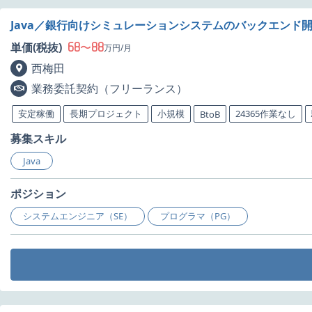
Java／銀行向けシミュレーションシステムのバックエンド
68
88
単価(税抜)
〜
万円/月
西梅田
業務委託契約（フリーランス）
安定稼働
長期プロジェクト
小規模
24365作業なし
BtoB
募集スキル
Java
ポジション
システムエンジニア（SE）
プログラマ（PG）