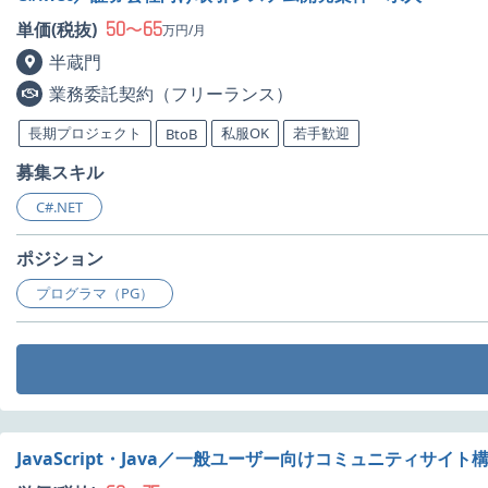
50
65
単価(税抜)
〜
万円/月
半蔵門
業務委託契約（フリーランス）
長期プロジェクト
私服OK
若手歓迎
BtoB
募集スキル
C#.NET
ポジション
プログラマ（PG）
JavaScript・Java／一般ユーザー向けコミュニティサイト