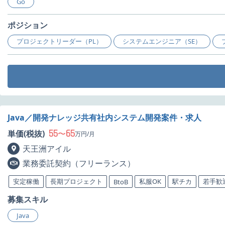
Go
ポジション
プロジェクトリーダー（PL）
システムエンジニア（SE）
Java／開発ナレッジ共有社内システム開発案件・求人
55
65
単価(税抜)
〜
万円/月
天王洲アイル
業務委託契約（フリーランス）
安定稼働
長期プロジェクト
私服OK
駅チカ
若手歓
BtoB
募集スキル
Java