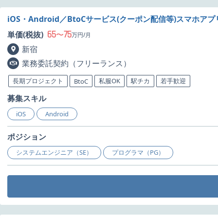
iOS・Android／BtoCサービス(クーポン配信等)スマホ
65
75
単価(税抜)
〜
万円/月
新宿
業務委託契約（フリーランス）
長期プロジェクト
私服OK
駅チカ
若手歓迎
BtoC
募集スキル
iOS
Android
ポジション
システムエンジニア（SE）
プログラマ（PG）