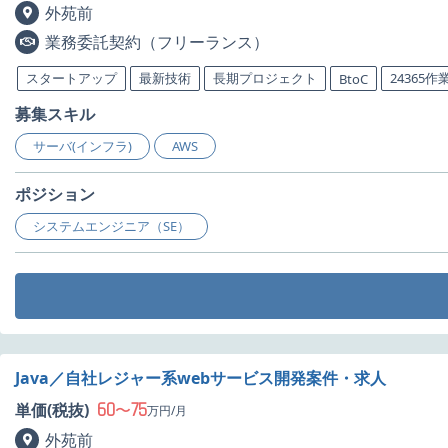
外苑前
業務委託契約（フリーランス）
スタートアップ
最新技術
長期プロジェクト
24365作
BtoC
募集スキル
サーバ(インフラ)
AWS
ポジション
システムエンジニア（SE）
Java／自社レジャー系webサービス開発案件・求人
60
75
単価(税抜)
〜
万円/月
外苑前