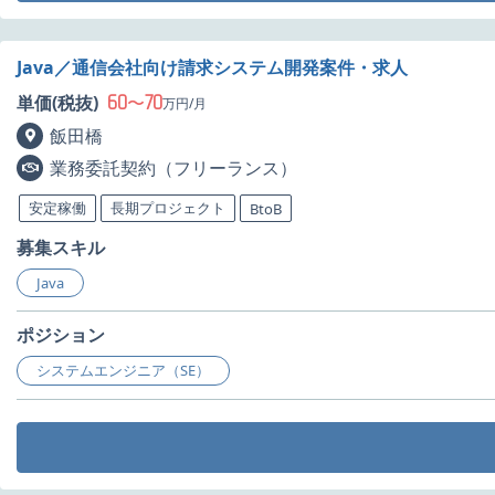
Java／通信会社向け請求システム開発案件・求人
60
70
単価(税抜)
〜
万円/月
飯田橋
業務委託契約（フリーランス）
安定稼働
長期プロジェクト
BtoB
募集スキル
Java
ポジション
システムエンジニア（SE）