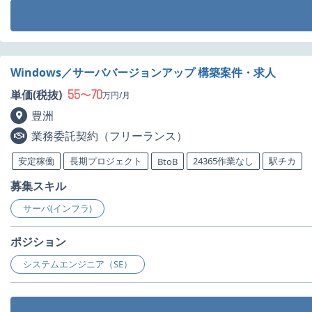
Windows／サーババージョンアップ 構築案件・求人
55
70
単価(税抜)
〜
万円/月
豊洲
業務委託契約（フリーランス）
安定稼働
長期プロジェクト
24365作業なし
駅チカ
BtoB
募集スキル
サーバ(インフラ)
ポジション
システムエンジニア（SE）