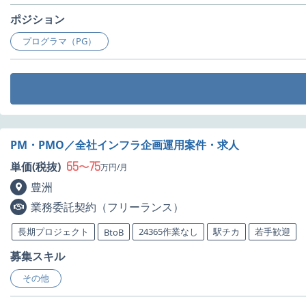
ポジション
プログラマ（PG）
PM・PMO／全社インフラ企画運用案件・求人
65
75
単価(税抜)
〜
万円/月
豊洲
業務委託契約（フリーランス）
長期プロジェクト
24365作業なし
駅チカ
若手歓迎
BtoB
募集スキル
その他