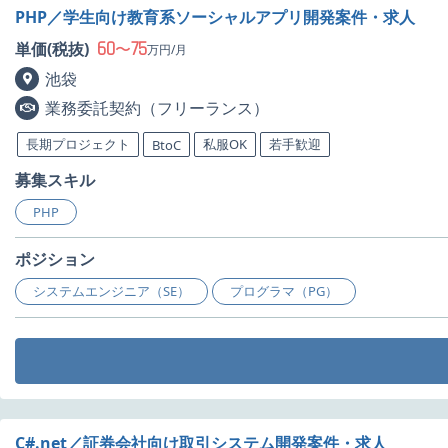
PHP／学生向け教育系ソーシャルアプリ開発案件・求人
60
75
単価(税抜)
〜
万円/月
池袋
業務委託契約（フリーランス）
長期プロジェクト
私服OK
若手歓迎
BtoC
募集スキル
PHP
ポジション
システムエンジニア（SE）
プログラマ（PG）
C#.net／証券会社向け取引システム開発案件・求人