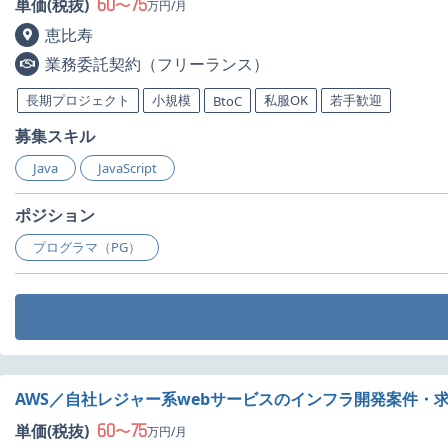
60
75
単価(税抜)
〜
万円/月
恵比寿
業務委託契約（フリーランス）
長期プロジェクト
小規模
私服OK
若手歓迎
BtoC
募集スキル
Java
JavaScript
ポジション
プログラマ（PG）
AWS／自社レジャー系webサービスのインフラ開発案件・
60
75
単価(税抜)
〜
万円/月