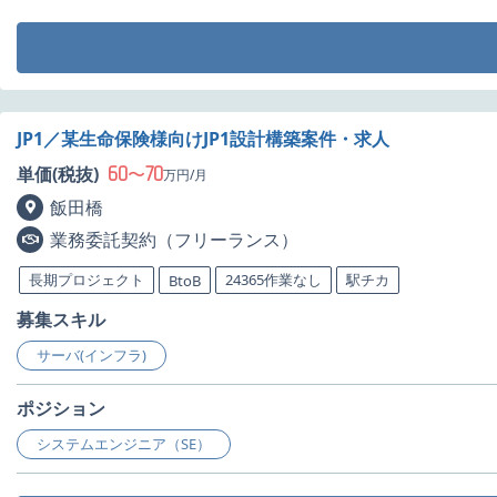
JP1／某生命保険様向けJP1設計構築案件・求人
60
70
単価(税抜)
〜
万円/月
飯田橋
業務委託契約（フリーランス）
長期プロジェクト
24365作業なし
駅チカ
BtoB
募集スキル
サーバ(インフラ)
ポジション
システムエンジニア（SE）