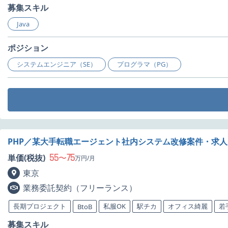
募集スキル
Java
ポジション
システムエンジニア（SE）
プログラマ（PG）
PHP／某大手転職エージェント社内システム改修案件・求人
55
75
単価(税抜)
〜
万円/月
東京
業務委託契約（フリーランス）
長期プロジェクト
私服OK
駅チカ
オフィス綺麗
若
BtoB
募集スキル