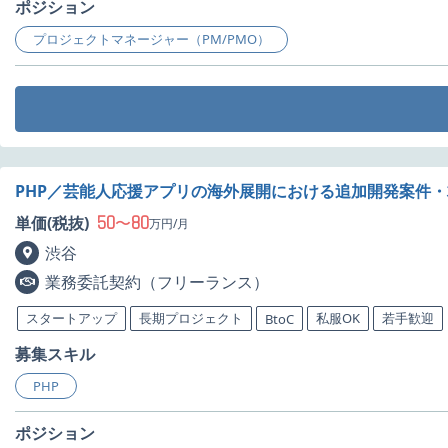
ポジション
プロジェクトマネージャー（PM/PMO）
PHP／芸能人応援アプリの海外展開における追加開発案件
50
80
単価(税抜)
〜
万円/月
渋谷
業務委託契約（フリーランス）
スタートアップ
長期プロジェクト
私服OK
若手歓迎
BtoC
募集スキル
PHP
ポジション