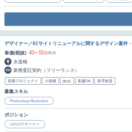
デザイナー／ECサイトリニューアルに関するデザイン案件
40
55
単価(税抜)
〜
万円/月
水道橋
業務委託契約（フリーランス）
長期プロジェクト
小規模
私服OK
若手歓迎
BtoC
募集スキル
Photoshop/Illustrator
ポジション
UI/UXデザイナー