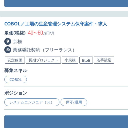
COBOL／工場の生産管理システム保守案件・求人
40
50
単価(税抜)
〜
万円/月
京橋
業務委託契約（フリーランス）
安定稼働
長期プロジェクト
小規模
若手歓迎
BtoB
募集スキル
COBOL
ポジション
システムエンジニア（SE）
保守/運用