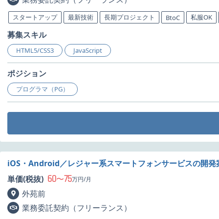
スタートアップ
最新技術
長期プロジェクト
私服OK
BtoC
募集スキル
HTML5/CSS3
JavaScript
ポジション
プログラマ（PG）
iOS・Android／レジャー系スマートフォンサービスの開
60
75
単価(税抜)
〜
万円/月
外苑前
業務委託契約（フリーランス）