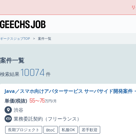
リ
ギークスジョブTOP
案件一覧
案件一覧
10074
検索結果
件
Java／スマホ向けアバターサービス サーバサイド開発案件
55
75
単価(税抜)
〜
万円/月
渋谷
業務委託契約（フリーランス）
長期プロジェクト
私服OK
若手歓迎
BtoC