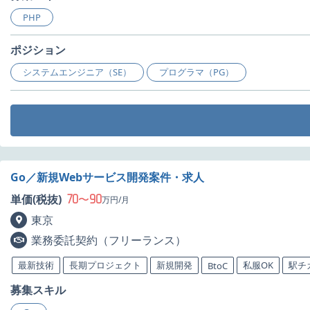
PHP
ポジション
システムエンジニア（SE）
プログラマ（PG）
Go／新規Webサービス開発案件・求人
70
90
単価(税抜)
〜
万円/月
東京
業務委託契約（フリーランス）
最新技術
長期プロジェクト
新規開発
私服OK
駅チ
BtoC
募集スキル