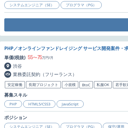
システムエンジニア（SE）
プログラマ（PG）
PHP／オンラインファンドレイジング サービス開発案件・
55
75
単価(税抜)
〜
万円/月
渋谷
業務委託契約（フリーランス）
安定稼働
長期プロジェクト
小規模
私服OK
若手歓
BtoC
募集スキル
PHP
HTML5/CSS3
JavaScript
ポジション
システムエンジニア（SE）
プログラマ（PG）
保守/運用