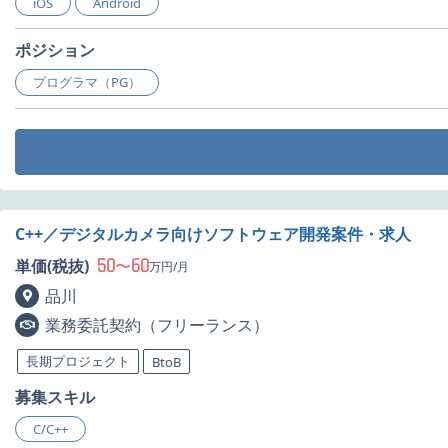
iOS
Android
ポジション
プログラマ（PG）
C++／デジタルカメラ向けソフトウェア開発案件・求人
50
60
単価(税抜)
〜
万円/月
品川
業務委託契約（フリーランス）
長期プロジェクト
BtoB
募集スキル
C/C++