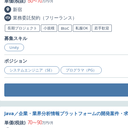
50
70
単価(税抜)
〜
万円/月
新宿
業務委託契約（フリーランス）
長期プロジェクト
小規模
私服OK
若手歓迎
BtoC
募集スキル
Unity
ポジション
システムエンジニア（SE）
プログラマ（PG）
Java／企業・業界分析情報プラットフォームの開発案件・
70
90
単価(税抜)
〜
万円/月