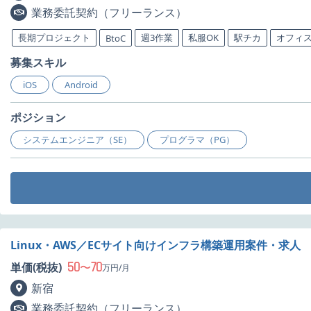
業務委託契約（フリーランス）
長期プロジェクト
週3作業
私服OK
駅チカ
オフィ
BtoC
募集スキル
iOS
Android
ポジション
システムエンジニア（SE）
プログラマ（PG）
Linux・AWS／ECサイト向けインフラ構築運用案件・求人
50
70
単価(税抜)
〜
万円/月
新宿
業務委託契約（フリーランス）