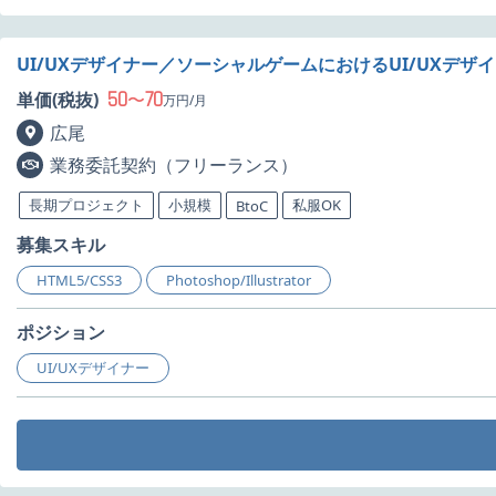
UI/UXデザイナー／ソーシャルゲームにおけるUI/UXデザ
50
70
単価(税抜)
〜
万円/月
広尾
業務委託契約（フリーランス）
長期プロジェクト
小規模
私服OK
BtoC
募集スキル
HTML5/CSS3
Photoshop/Illustrator
ポジション
UI/UXデザイナー