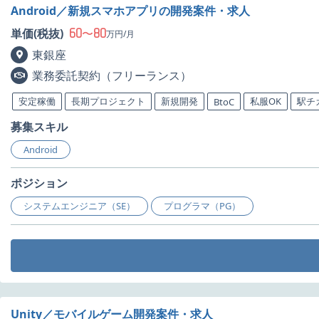
Android／新規スマホアプリの開発案件・求人
60
80
単価(税抜)
〜
万円/月
東銀座
業務委託契約（フリーランス）
安定稼働
長期プロジェクト
新規開発
私服OK
駅チ
BtoC
募集スキル
Android
ポジション
システムエンジニア（SE）
プログラマ（PG）
Unity／モバイルゲーム開発案件・求人