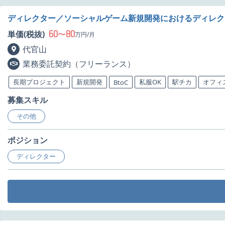
ディレクター／ソーシャルゲーム新規開発におけるディレク
60
80
単価(税抜)
〜
万円/月
代官山
業務委託契約（フリーランス）
長期プロジェクト
新規開発
私服OK
駅チカ
オフィ
BtoC
募集スキル
その他
ポジション
ディレクター