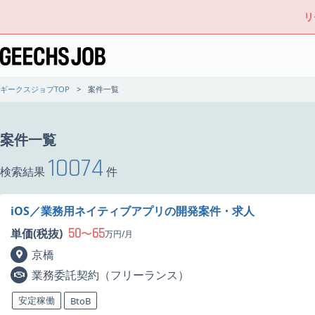
リ
ギークスジョブTOP
案件一覧
案件一覧
10074
検索結果
件
iOS／業務用ネイティブアプリの開発案件・求人
50
65
単価(税抜)
〜
万円/月
京橋
業務委託契約（フリーランス）
安定稼働
BtoB