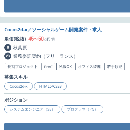
Cocos2d-x／ソーシャルゲーム開発案件・求人
45
60
単価(税抜)
〜
万円/月
秋葉原
業務委託契約（フリーランス）
長期プロジェクト
私服OK
オフィス綺麗
若手歓迎
BtoC
募集スキル
Cocos2d-x
HTML5/CSS3
ポジション
システムエンジニア（SE）
プログラマ（PG）