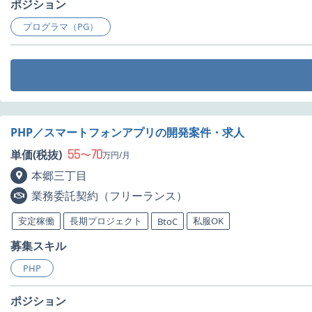
ポジション
プログラマ（PG）
PHP／スマートフォンアプリの開発案件・求人
55
70
単価(税抜)
〜
万円/月
本郷三丁目
業務委託契約（フリーランス）
安定稼働
長期プロジェクト
私服OK
BtoC
募集スキル
PHP
ポジション