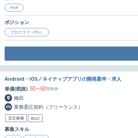
PHP
ポジション
プログラマ（PG）
Android・iOS／ネイティブアプリの開発案件・求人
50
60
単価(税抜)
〜
万円/月
梅田
業務委託契約（フリーランス）
安定稼働
BtoC
募集スキル