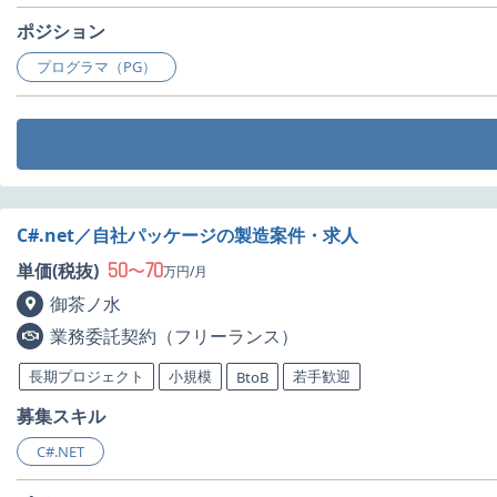
ポジション
プログラマ（PG）
C#.net／自社パッケージの製造案件・求人
50
70
単価(税抜)
〜
万円/月
御茶ノ水
業務委託契約（フリーランス）
長期プロジェクト
小規模
若手歓迎
BtoB
募集スキル
C#.NET