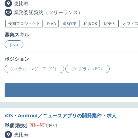
恵比寿
業務委託契約（フリーランス）
長期プロジェクト
週3作業
私服OK
駅チカ
オフィ
BtoB
募集スキル
Java
ポジション
システムエンジニア（SE）
プログラマ（PG）
iOS・Android／ニュースアプリの開発案件・求人
70
90
単価(税抜)
〜
万円/月
恵比寿