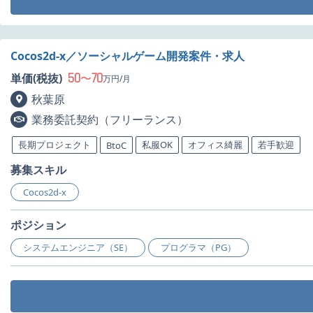
Cocos2d-x／ソーシャルゲーム開発案件・求人
50
70
単価(税抜)
〜
万円/月
秋葉原
業務委託契約（フリーランス）
長期プロジェクト
私服OK
オフィス綺麗
若手歓迎
BtoC
募集スキル
Cocos2d-x
ポジション
システムエンジニア（SE）
プログラマ（PG）