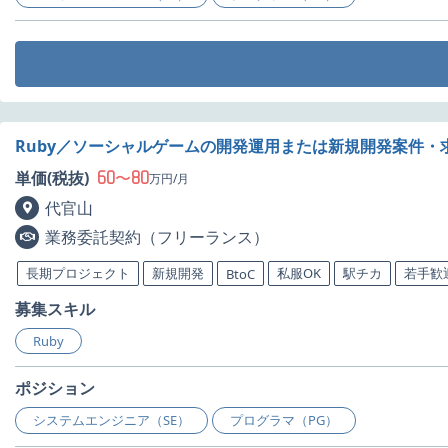
Ruby／ソーシャルゲームの開発運用または新規開発案件・
60
80
単価(税抜)
〜
万円/月
代官山
業務委託契約（フリーランス）
長期プロジェクト
新規開発
私服OK
駅チカ
若手歓
BtoC
募集スキル
Ruby
ポジション
システムエンジニア（SE）
プログラマ（PG）