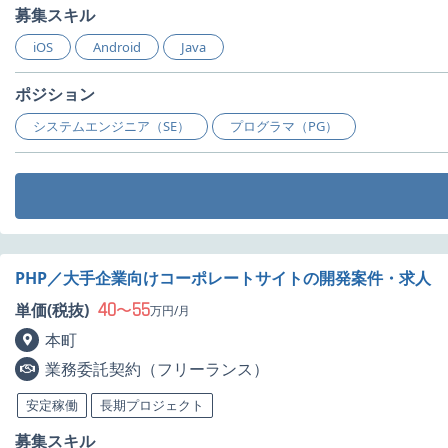
募集スキル
iOS
Android
Java
ポジション
システムエンジニア（SE）
プログラマ（PG）
PHP／大手企業向けコーポレートサイトの開発案件・求人
40
55
単価(税抜)
〜
万円/月
本町
業務委託契約（フリーランス）
安定稼働
長期プロジェクト
募集スキル