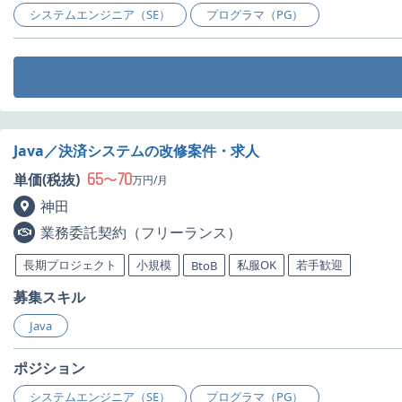
システムエンジニア（SE）
プログラマ（PG）
Java／決済システムの改修案件・求人
65
70
単価(税抜)
〜
万円/月
神田
業務委託契約（フリーランス）
長期プロジェクト
小規模
私服OK
若手歓迎
BtoB
募集スキル
Java
ポジション
システムエンジニア（SE）
プログラマ（PG）