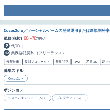
Cocos2d-x／ソーシャルゲームの開発運用または新規開発
60
70
単価(税抜)
〜
万円/月
代官山
業務委託契約（フリーランス）
最新技術
長期プロジェクト
新規開発
私服OK
駅チ
BtoC
募集スキル
Cocos2d-x
ポジション
システムエンジニア（SE）
プログラマ（PG）