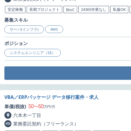
安定稼働
長期プロジェクト
24365作業なし
私服OK
BtoC
募集スキル
サーバ(インフラ)
AWS
ポジション
システムエンジニア（SE）
VBA／ERPパッケージ データ移行案件・求人
50
60
単価(税抜)
〜
万円/月
六本木一丁目
業務委託契約（フリーランス）