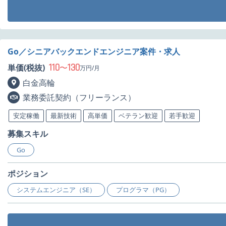
Go／シニアバックエンドエンジニア案件・求人
110
130
単価(税抜)
〜
万円/月
白金高輪
業務委託契約（フリーランス）
安定稼働
最新技術
高単価
ベテラン歓迎
若手歓迎
募集スキル
Go
ポジション
システムエンジニア（SE）
プログラマ（PG）