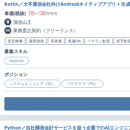
Kotlin／大手通信会社向けAndroidネイティブアプリ × 生
110
130
単価(税抜)
〜
万円/月
溜池山王
業務委託契約（フリーランス）
安定稼働
最新技術
高単価
私服OK
ベテラン歓迎
若手歓
募集スキル
Android
ポジション
システムエンジニア（SE）
プログラマ（PG）
Python／自社開発会計サービスを扱う企業でのAIエンジ