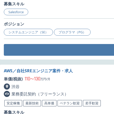
募集スキル
Salesforce
ポジション
システムエンジニア（SE）
プログラマ（PG）
AWS／自社SREエンジニア案件・求人
110
130
単価(税抜)
〜
万円/月
渋谷
業務委託契約（フリーランス）
安定稼働
最新技術
高単価
ベテラン歓迎
若手歓迎
募集スキル