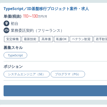
TypeScript／ID基盤移行プロジェクト案件・求人
110
130
単価(税抜)
〜
万円/月
初台
業務委託契約（フリーランス）
安定稼働
最新技術
高単価
私服OK
ベテラン歓迎
若手歓
募集スキル
TypeScript
ポジション
システムエンジニア（SE）
プログラマ（PG）