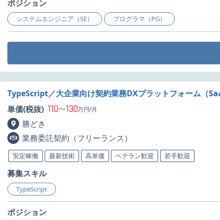
ポジション
システムエンジニア（SE）
プログラマ（PG）
TypeScript／大企業向け契約業務DXプラットフォーム
110
130
単価(税抜)
〜
万円/月
勝どき
業務委託契約（フリーランス）
安定稼働
最新技術
高単価
ベテラン歓迎
若手歓迎
募集スキル
TypeScript
ポジション