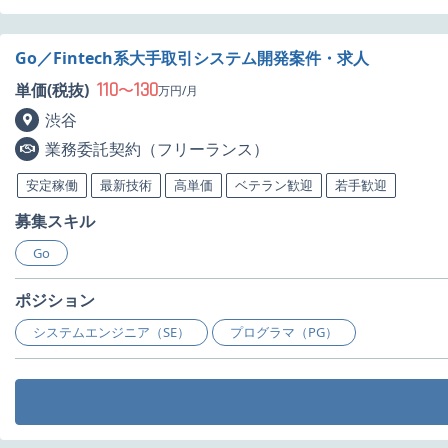
Go／Fintech系大手取引システム開発案件・求人
110
130
単価(税抜)
〜
万円/月
渋谷
業務委託契約（フリーランス）
安定稼働
最新技術
高単価
ベテラン歓迎
若手歓迎
募集スキル
Go
ポジション
システムエンジニア（SE）
プログラマ（PG）