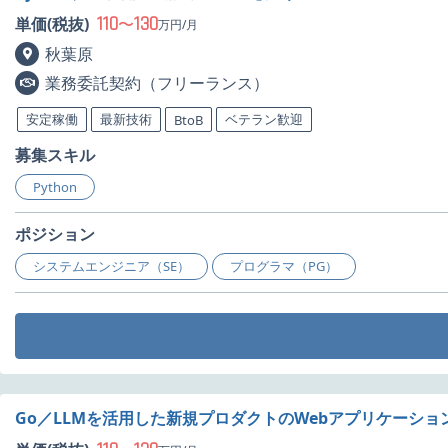
110
130
単価(税抜)
〜
万円/月
秋葉原
業務委託契約（フリーランス）
安定稼働
最新技術
ベテラン歓迎
BtoB
募集スキル
Python
ポジション
システムエンジニア（SE）
プログラマ（PG）
Go／LLMを活用した新規プロダクトのWebアプリケーシ