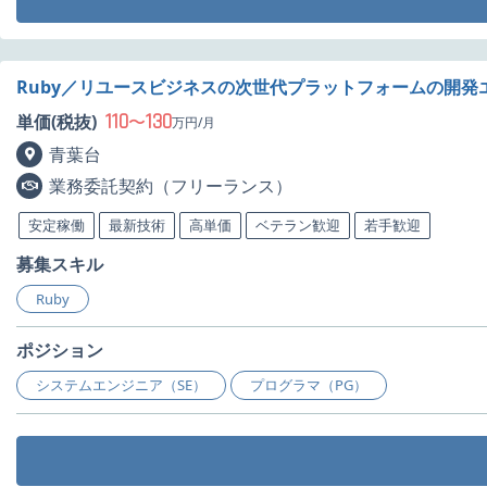
Ruby／リユースビジネスの次世代プラットフォームの開発
110
130
単価(税抜)
〜
万円/月
青葉台
業務委託契約（フリーランス）
安定稼働
最新技術
高単価
ベテラン歓迎
若手歓迎
募集スキル
Ruby
ポジション
システムエンジニア（SE）
プログラマ（PG）