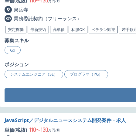
110
130
単価(税抜)
〜
万円/月
泉岳寺
業務委託契約（フリーランス）
安定稼働
最新技術
高単価
私服OK
ベテラン歓迎
若手歓
募集スキル
Go
ポジション
システムエンジニア（SE）
プログラマ（PG）
JavaScript／デジタルニュースシステム開発案件・求人
110
130
単価(税抜)
〜
万円/月