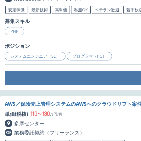
安定稼働
最新技術
高単価
私服OK
ベテラン歓迎
若手歓
募集スキル
PHP
ポジション
システムエンジニア（SE）
プログラマ（PG）
AWS／保険売上管理システムのAWSへのクラウドリフト案
110
130
単価(税抜)
〜
万円/月
多摩センター
業務委託契約（フリーランス）