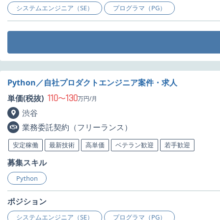
システムエンジニア（SE）
プログラマ（PG）
Python／自社プロダクトエンジニア案件・求人
110
130
単価(税抜)
〜
万円/月
渋谷
業務委託契約（フリーランス）
安定稼働
最新技術
高単価
ベテラン歓迎
若手歓迎
募集スキル
Python
ポジション
システムエンジニア（SE）
プログラマ（PG）