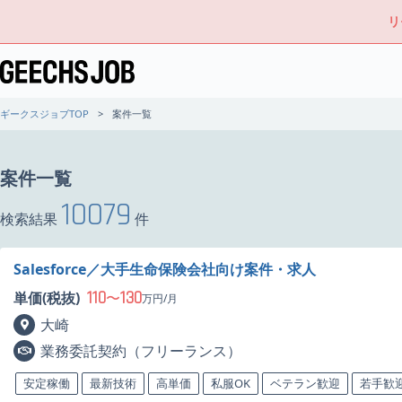
リ
ギークスジョブTOP
案件一覧
案件一覧
10079
検索結果
件
Salesforce／大手生命保険会社向け案件・求人
110
130
単価(税抜)
〜
万円/月
大崎
業務委託契約（フリーランス）
安定稼働
最新技術
高単価
私服OK
ベテラン歓迎
若手歓