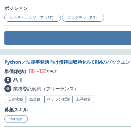
ポジション
システムエンジニア（SE）
プログラマ（PG）
Python／法律事務所向け債権回収特化型CRMのバックエ
110
130
単価(税抜)
〜
万円/月
品川
業務委託契約（フリーランス）
安定稼働
高単価
ベテラン歓迎
若手歓迎
募集スキル
Python