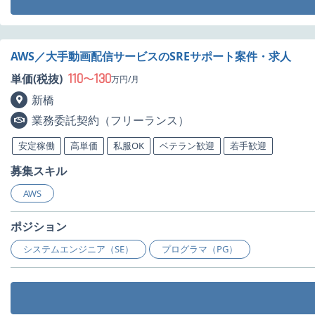
AWS／大手動画配信サービスのSREサポート案件・求人
110
130
単価(税抜)
〜
万円/月
新橋
業務委託契約（フリーランス）
安定稼働
高単価
私服OK
ベテラン歓迎
若手歓迎
募集スキル
AWS
ポジション
システムエンジニア（SE）
プログラマ（PG）