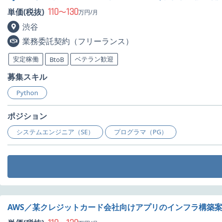
110
130
単価(税抜)
〜
万円/月
渋谷
業務委託契約（フリーランス）
安定稼働
ベテラン歓迎
BtoB
募集スキル
Python
ポジション
システムエンジニア（SE）
プログラマ（PG）
AWS／某クレジットカード会社向けアプリのインフラ構築