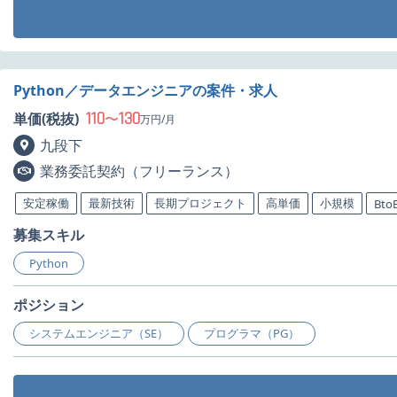
Python／データエンジニアの案件・求人
110
130
単価(税抜)
〜
万円/月
九段下
業務委託契約（フリーランス）
安定稼働
最新技術
長期プロジェクト
高単価
小規模
Bto
募集スキル
Python
ポジション
システムエンジニア（SE）
プログラマ（PG）