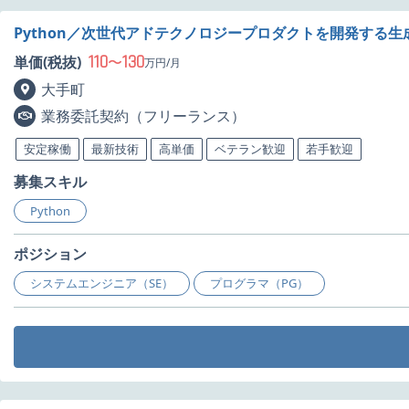
Python／次世代アドテクノロジープロダクトを開発する生
110
130
単価(税抜)
〜
万円/月
大手町
業務委託契約（フリーランス）
安定稼働
最新技術
高単価
ベテラン歓迎
若手歓迎
募集スキル
Python
ポジション
システムエンジニア（SE）
プログラマ（PG）