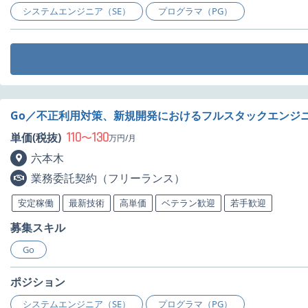
システムエンジニア（SE）
プログラマ（PG）
Go／不正利用対策、新規開発におけるフルスタックエンジ
110
130
単価(税抜)
〜
万円/月
六本木
業務委託契約（フリーランス）
安定稼働
最新技術
高単価
ベテラン歓迎
若手歓迎
募集スキル
Go
ポジション
システムエンジニア（SE）
プログラマ（PG）