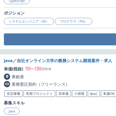
TypeScript
ポジション
システムエンジニア（SE）
プログラマ（PG）
Java／自社オンライン大学の教務システム開発案件・求人
110
130
単価(税抜)
〜
万円/月
東銀座
業務委託契約（フリーランス）
安定稼働
長期プロジェクト
高単価
小規模
私服OK
BtoC
募集スキル
Java