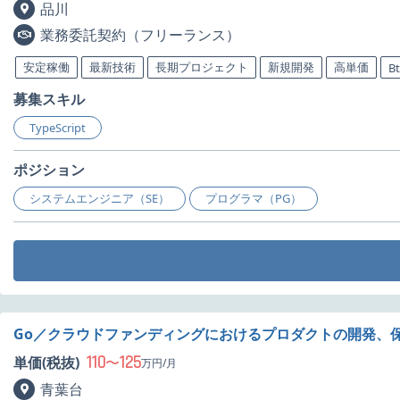
品川
業務委託契約（フリーランス）
安定稼働
最新技術
長期プロジェクト
新規開発
高単価
B
募集スキル
TypeScript
ポジション
システムエンジニア（SE）
プログラマ（PG）
Go／クラウドファンディングにおけるプロダクトの開発、
110
125
単価(税抜)
〜
万円/月
青葉台