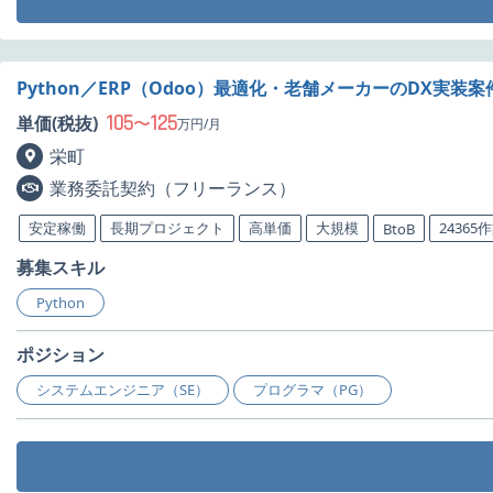
Python／ERP（Odoo）最適化・老舗メーカーのDX実装
105
125
単価(税抜)
〜
万円/月
栄町
業務委託契約（フリーランス）
安定稼働
長期プロジェクト
高単価
大規模
24365
BtoB
募集スキル
Python
ポジション
システムエンジニア（SE）
プログラマ（PG）