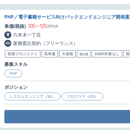
PHP／電子書籍サービス向けバックエンドエンジニア開発
105
125
単価(税抜)
〜
万円/月
六本木一丁目
業務委託契約（フリーランス）
長期プロジェクト
高単価
大規模
24365作業なし
朝
BtoB
募集スキル
PHP
ポジション
システムエンジニア（SE）
プログラマ（PG）