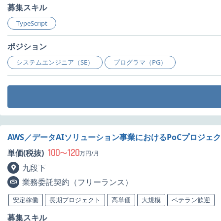
募集スキル
TypeScript
ポジション
システムエンジニア（SE）
プログラマ（PG）
AWS／データAIソリューション事業におけるPoCプロジェ
100
120
単価(税抜)
〜
万円/月
九段下
業務委託契約（フリーランス）
安定稼働
長期プロジェクト
高単価
大規模
ベテラン歓迎
募集スキル