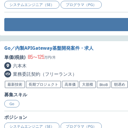
システムエンジニア（SE）
プログラマ（PG）
Go／内製APIGateway基盤開発案件・求人
85
125
単価(税抜)
〜
万円/月
六本木
業務委託契約（フリーランス）
最新技術
長期プロジェクト
高単価
大規模
朝遅め
BtoB
募集スキル
Go
ポジション
システムエンジニア（SE）
プログラマ（PG）