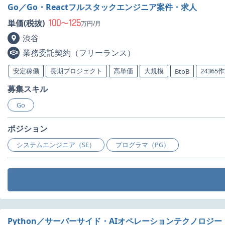
Go／Go・Reactフルスタックエンジニア案件・求人
100
125
単価(税抜)
〜
万円/月
渋谷
業務委託契約（フリーランス）
安定稼働
長期プロジェクト
高単価
大規模
24365
BtoB
募集スキル
Go
ポジション
システムエンジニア（SE）
プログラマ（PG）
Python／サーバーサイド・AIオペレーションテクノロジー