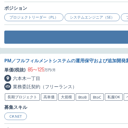
ポジション
プロジェクトリーダー（PL）
システムエンジニア（SE）
PM／フルフィルメントシステムの運用保守および追加開発
85
125
単価(税抜)
〜
万円/月
六本木一丁目
業務委託契約（フリーランス）
長期プロジェクト
高単価
大規模
私服OK
BtoB
BtoC
募集スキル
C#.NET