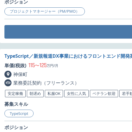
ポジション
プロジェクトマネージャー（PM/PMO）
TypeScript／新規報道DX事業におけるフロントエンド開
115
125
単価(税抜)
〜
万円/月
神保町
業務委託契約（フリーランス）
安定稼働
朝遅め
私服OK
女性に人気
ベテラン歓迎
若手
募集スキル
TypeScript
ポジション