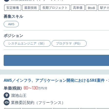
安定稼働
最新技術
長期プロジェクト
高単価
駅チ
BtoB
募集スキル
AWS
ポジション
システムエンジニア（SE）
プログラマ（PG）
AWS／インフラ、アプリケーション開発におけるSRE案件
80
130
単価(税抜)
〜
万円/月
溜池山王
業務委託契約（フリーランス）