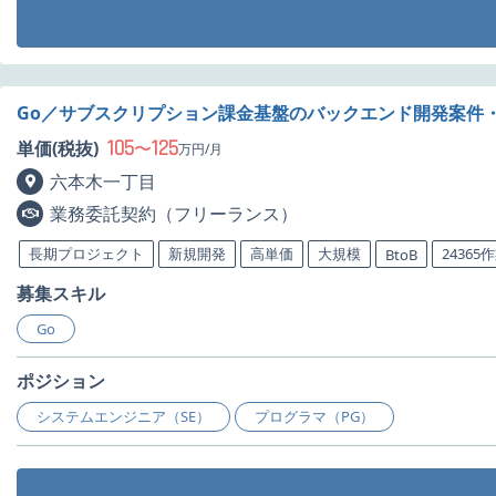
Go／サブスクリプション課金基盤のバックエンド開発案件
105
125
単価(税抜)
〜
万円/月
六本木一丁目
業務委託契約（フリーランス）
長期プロジェクト
新規開発
高単価
大規模
24365
BtoB
募集スキル
Go
ポジション
システムエンジニア（SE）
プログラマ（PG）