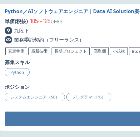
Python／AIソフトウェアエンジニア｜Data AI Solutio
105
125
単価(税抜)
〜
万円/月
九段下
業務委託契約（フリーランス）
安定稼働
最新技術
長期プロジェクト
高単価
小規模
Bto
募集スキル
Python
ポジション
システムエンジニア（SE）
プログラマ（PG）