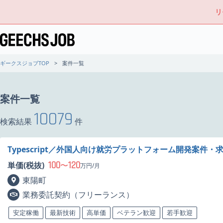
リ
ギークスジョブTOP
案件一覧
案件一覧
10079
検索結果
件
Typescript／外国人向け就労プラットフォーム開発案件・
100
120
単価(税抜)
〜
万円/月
東陽町
業務委託契約（フリーランス）
安定稼働
最新技術
高単価
ベテラン歓迎
若手歓迎