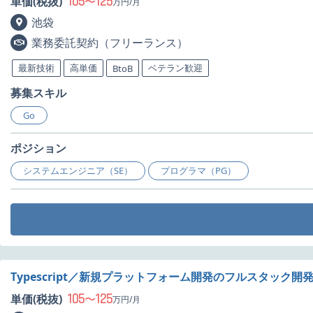
105
125
単価(税抜)
〜
万円/月
池袋
業務委託契約（フリーランス）
最新技術
高単価
ベテラン歓迎
BtoB
募集スキル
Go
ポジション
システムエンジニア（SE）
プログラマ（PG）
Typescript／新規プラットフォーム開発のフルスタック開
105
125
単価(税抜)
〜
万円/月