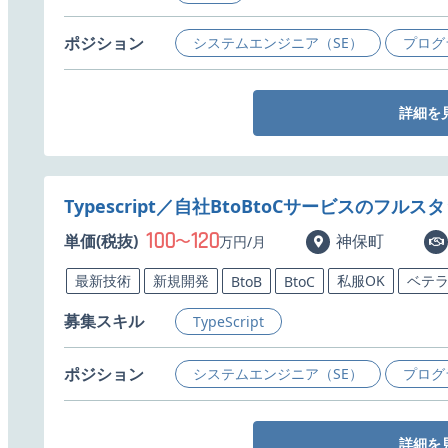
ポジション
システムエンジニア（SE）
プログ
詳細を
Typescript／自社BtoBtoCサービスのフ
100
120
単価(税抜)
〜
神保町
万円/月
最新技術
新規開発
私服OK
ベテ
BtoB
BtoC
募集スキル
TypeScript
ポジション
システムエンジニア（SE）
プログ
詳細を