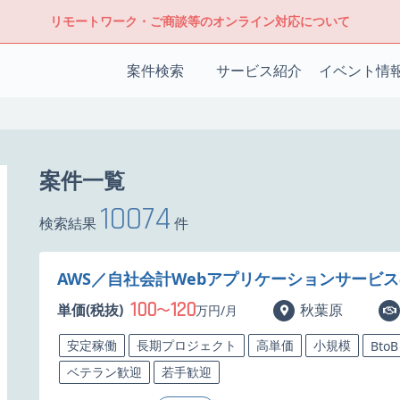
リモートワーク・ご商談等のオンライン対応について
案件検索
サービス紹介
イベント情
案件一覧
10074
検索結果
件
AWS／自社会計Webアプリケーションサービ
100
120
単価(税抜)
〜
秋葉原
万円/月
安定稼働
長期プロジェクト
高単価
小規模
BtoB
ベテラン歓迎
若手歓迎