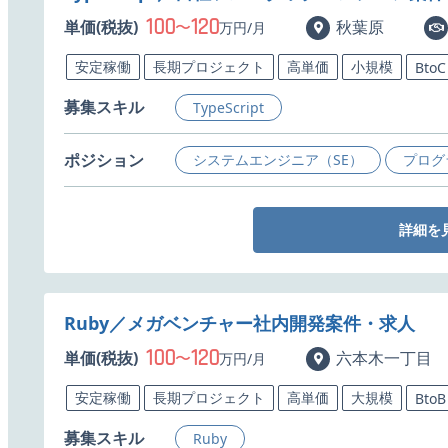
100
120
単価(税抜)
〜
秋葉原
万円/月
安定稼働
長期プロジェクト
高単価
小規模
BtoC
募集スキル
TypeScript
ポジション
システムエンジニア（SE）
プログ
詳細を
Ruby／メガベンチャー社内開発案件・求人
100
120
単価(税抜)
〜
六本木一丁目
万円/月
安定稼働
長期プロジェクト
高単価
大規模
BtoB
募集スキル
Ruby