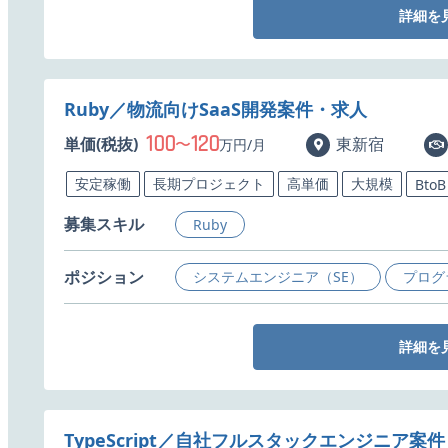
詳細を
Ruby／物流向けSaaS開発案件・求人
100
120
単価(税抜)
〜
東新宿
万円/月
安定稼働
長期プロジェクト
高単価
大規模
BtoB
募集スキル
Ruby
ポジション
システムエンジニア（SE）
プログ
詳細を
TypeScript／自社フルスタックエンジニア案