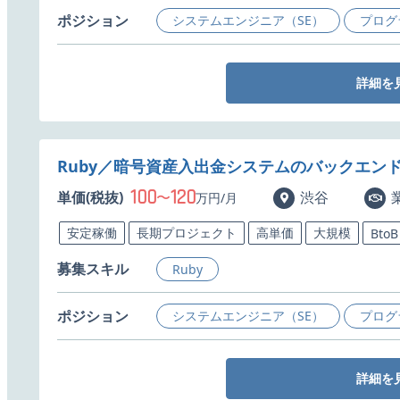
ポジション
システムエンジニア（SE）
プログ
詳細を
Ruby／暗号資産入出金システムのバックエン
100
120
単価(税抜)
〜
渋谷
万円/月
安定稼働
長期プロジェクト
高単価
大規模
BtoB
募集スキル
Ruby
ポジション
システムエンジニア（SE）
プログ
詳細を