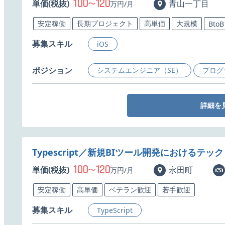
100
120
単価(税抜)
〜
青山一丁目
万円/月
安定稼働
長期プロジェクト
高単価
大規模
BtoB
募集スキル
iOS
ポジション
システムエンジニア（SE）
プログ
詳細を
Typescript／新規BIツール開発におけるテ
100
120
単価(税抜)
〜
永田町
万円/月
安定稼働
高単価
ベテラン歓迎
若手歓迎
募集スキル
TypeScript