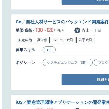
Go／自社人材サービスのバックエンド開発案
100
120
単価(税抜)
〜
青山一丁目
万円/月
安定稼働
高単価
ベテラン歓迎
若手歓迎
募集スキル
Go
ポジション
システムエンジニア（SE）
プログ
詳細を
iOS／勤怠管理関連アプリケーションの開発案