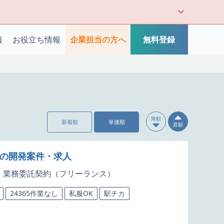
報
お役立ち情報
企業担当の方へ
無料登録
降順
新着順
単価順
昇順
スの開発案件・求人
業務委託契約（フリーランス）
24365作業なし
私服OK
駅チカ