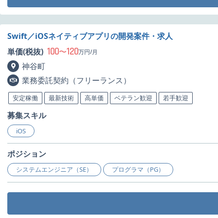
Swift／iOSネイティブアプリの開発案件・求人
100
120
単価(税抜)
〜
万円/月
神谷町
業務委託契約（フリーランス）
安定稼働
最新技術
高単価
ベテラン歓迎
若手歓迎
募集スキル
iOS
ポジション
システムエンジニア（SE）
プログラマ（PG）