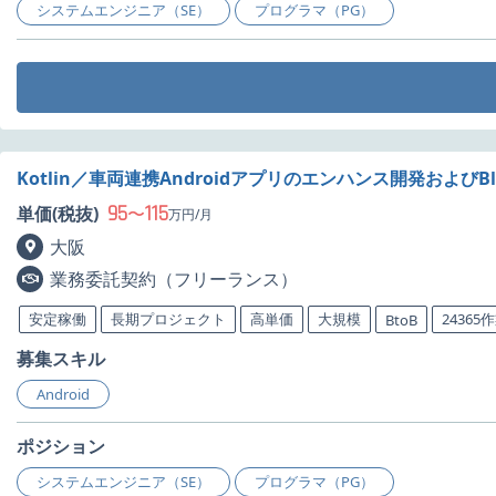
システムエンジニア（SE）
プログラマ（PG）
Kotlin／車両連携Androidアプリのエンハンス開発およびB
95
115
単価(税抜)
〜
万円/月
大阪
業務委託契約（フリーランス）
安定稼働
長期プロジェクト
高単価
大規模
24365
BtoB
募集スキル
Android
ポジション
システムエンジニア（SE）
プログラマ（PG）