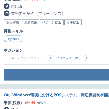
恵比寿
業務委託契約（フリーランス）
安定稼働
最新技術
ベテラン歓迎
若手歓迎
募集スキル
Python
ポジション
システムエンジニア（SE）
プログラマ（PG）
C#／Windows環境におけるPOSシステム、周辺機器制御
60
80
単価(税抜)
〜
万円/月