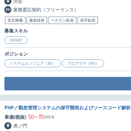
渋谷
業務委託契約（フリーランス）
安定稼働
最新技術
ベテラン歓迎
若手歓迎
募集スキル
C#.NET
ポジション
システムエンジニア（SE）
プログラマ（PG）
PHP／勤怠管理システムの保守開発およびソースコード解
50
70
単価(税抜)
〜
万円/月
虎ノ門