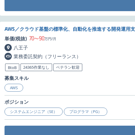
AWS／クラウド基盤の標準化、自動化を推進する開発運用
70
90
単価(税抜)
〜
万円/月
八王子
業務委託契約（フリーランス）
24365作業なし
ベテラン歓迎
BtoB
募集スキル
AWS
ポジション
システムエンジニア（SE）
プログラマ（PG）