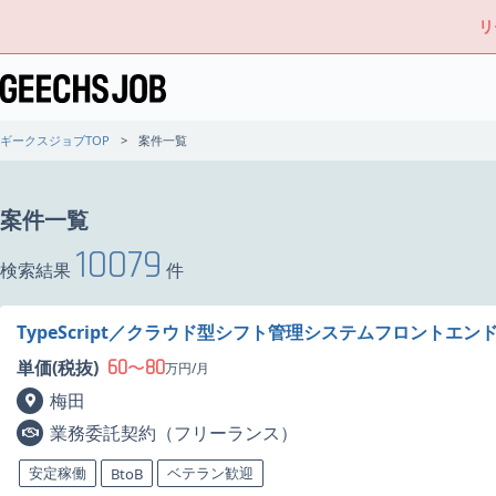
リ
ギークスジョブTOP
案件一覧
案件一覧
10079
検索結果
件
TypeScript／クラウド型シフト管理システムフロントエ
60
80
単価(税抜)
〜
万円/月
梅田
業務委託契約（フリーランス）
安定稼働
ベテラン歓迎
BtoB