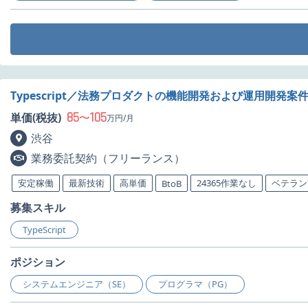
Typescript／法務プロダクトの機能開発および運用開発案
85
105
単価(税抜)
〜
万円/月
渋谷
業務委託契約（フリーランス）
安定稼働
最新技術
高単価
24365作業なし
ベテラン
BtoB
募集スキル
TypeScript
ポジション
システムエンジニア（SE）
プログラマ（PG）