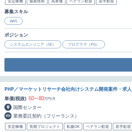
安定稼働
最新技術
高単価
ベテラン歓迎
若手歓迎
募集スキル
AWS
ポジション
システムエンジニア（SE）
プログラマ（PG）
PHP／マーケットリサーチ会社向けシステム開発案件・求人
60
80
単価(税抜)
〜
万円/月
国際センター
業務委託契約（フリーランス）
安定稼働
長期プロジェクト
私服OK
ベテラン歓迎
若手歓迎