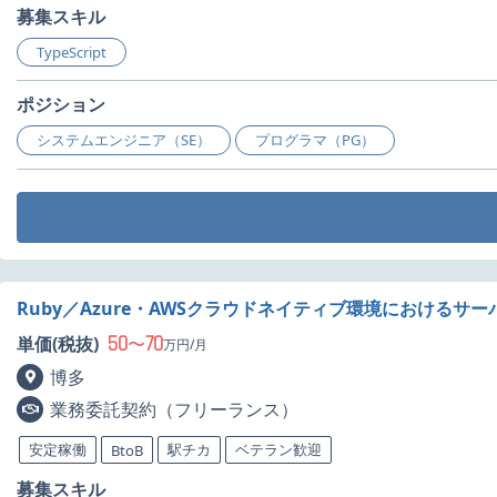
募集スキル
TypeScript
ポジション
システムエンジニア（SE）
プログラマ（PG）
Ruby／Azure・AWSクラウドネイティブ環境における
50
70
単価(税抜)
〜
万円/月
博多
業務委託契約（フリーランス）
安定稼働
駅チカ
ベテラン歓迎
BtoB
募集スキル