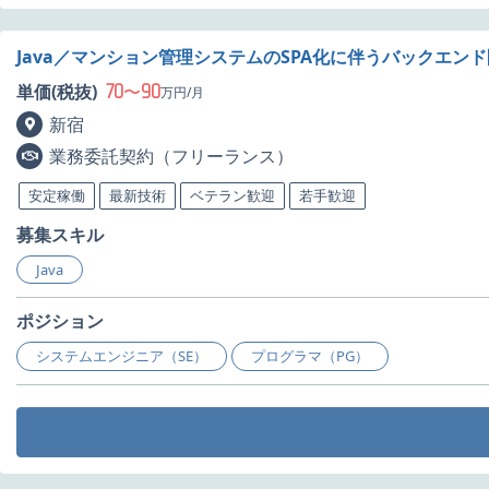
Java／マンション管理システムのSPA化に伴うバックエン
70
90
単価(税抜)
〜
万円/月
新宿
業務委託契約（フリーランス）
安定稼働
最新技術
ベテラン歓迎
若手歓迎
募集スキル
Java
ポジション
システムエンジニア（SE）
プログラマ（PG）