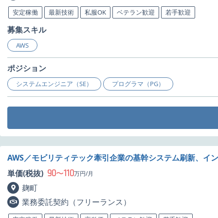
安定稼働
最新技術
私服OK
ベテラン歓迎
若手歓迎
募集スキル
AWS
ポジション
システムエンジニア（SE）
プログラマ（PG）
AWS／モビリティテック牽引企業の基幹システム刷新、イ
90
110
単価(税抜)
〜
万円/月
麹町
業務委託契約（フリーランス）