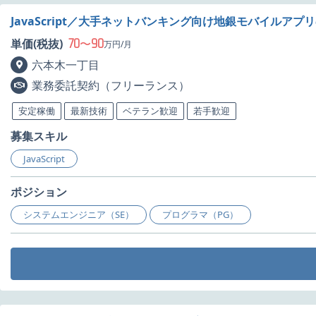
JavaScript／大手ネットバンキング向け地銀モバイルア
70
90
単価(税抜)
〜
万円/月
六本木一丁目
業務委託契約（フリーランス）
安定稼働
最新技術
ベテラン歓迎
若手歓迎
募集スキル
JavaScript
ポジション
システムエンジニア（SE）
プログラマ（PG）