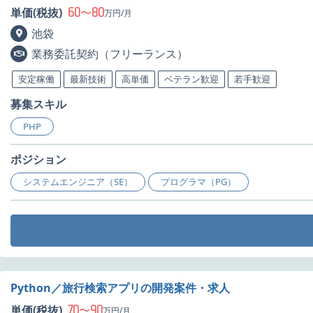
60
80
単価(税抜)
〜
万円/月
池袋
業務委託契約（フリーランス）
安定稼働
最新技術
高単価
ベテラン歓迎
若手歓迎
募集スキル
PHP
ポジション
システムエンジニア（SE）
プログラマ（PG）
Python／旅行検索アプリの開発案件・求人
70
90
単価(税抜)
〜
万円/月