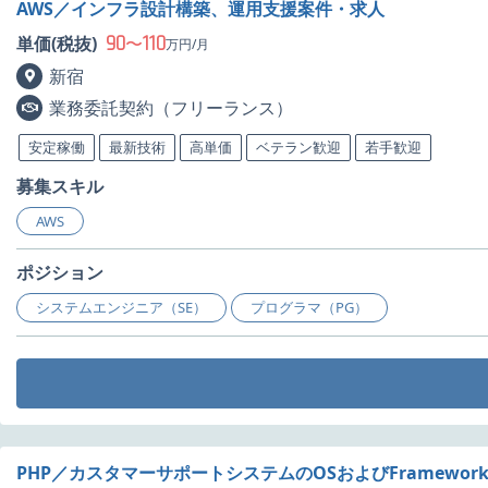
AWS／インフラ設計構築、運用支援案件・求人
90
110
単価(税抜)
〜
万円/月
新宿
業務委託契約（フリーランス）
安定稼働
最新技術
高単価
ベテラン歓迎
若手歓迎
募集スキル
AWS
ポジション
システムエンジニア（SE）
プログラマ（PG）
PHP／カスタマーサポートシステムのOSおよびFramew