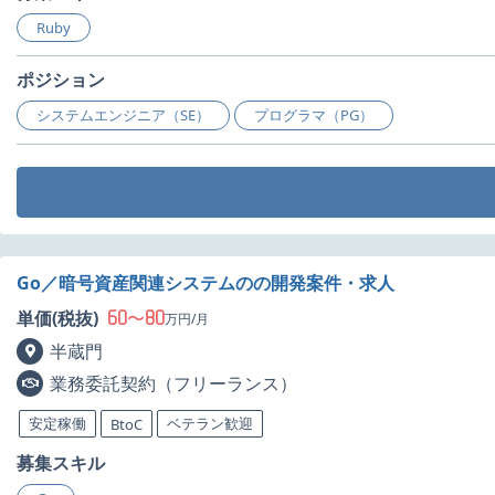
Ruby
ポジション
システムエンジニア（SE）
プログラマ（PG）
Go／暗号資産関連システムのの開発案件・求人
60
80
単価(税抜)
〜
万円/月
半蔵門
業務委託契約（フリーランス）
安定稼働
ベテラン歓迎
BtoC
募集スキル