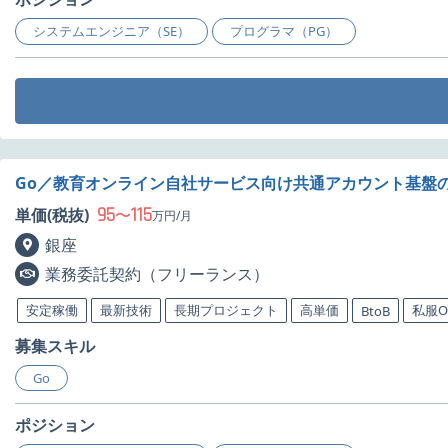
システムエンジニア（SE）
プログラマ（PG）
Go／教育オンライン自社サービス向け共通アカウント基盤
95
115
単価(税抜)
〜
万円/月
銀座
業務委託契約（フリーランス）
安定稼働
最新技術
長期プロジェクト
高単価
私服O
BtoB
募集スキル
Go
ポジション