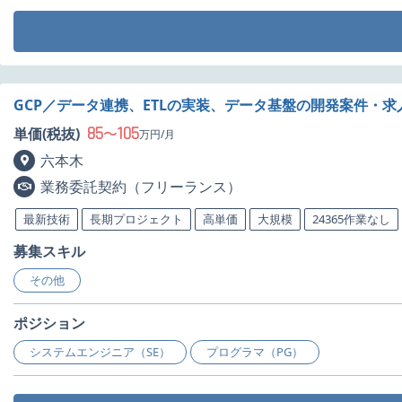
GCP／データ連携、ETLの実装、データ基盤の開発案件・求
85
105
単価(税抜)
〜
万円/月
六本木
業務委託契約（フリーランス）
最新技術
長期プロジェクト
高単価
大規模
24365作業なし
募集スキル
その他
ポジション
システムエンジニア（SE）
プログラマ（PG）