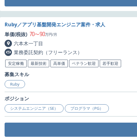
Ruby／アプリ基盤開発エンジニア案件・求人
70
90
単価(税抜)
〜
万円/月
六本木一丁目
業務委託契約（フリーランス）
安定稼働
最新技術
高単価
ベテラン歓迎
若手歓迎
募集スキル
Ruby
ポジション
システムエンジニア（SE）
プログラマ（PG）