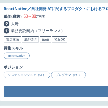
ReactNative／自社開発 AIに関するプロダクトにおけ
60
80
単価(税抜)
〜
万円/月
大崎
業務委託契約（フリーランス）
安定稼働
最新技術
私服OK
BtoB
募集スキル
ReactNative
ポジション
システムエンジニア（SE）
プログラマ（PG）