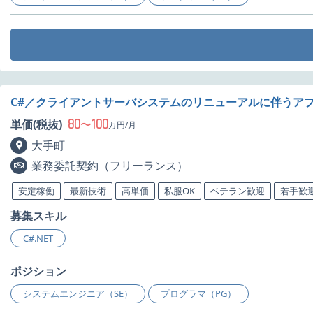
C#／クライアントサーバシステムのリニューアルに伴うア
80
100
単価(税抜)
〜
万円/月
大手町
業務委託契約（フリーランス）
安定稼働
最新技術
高単価
私服OK
ベテラン歓迎
若手歓
募集スキル
C#.NET
ポジション
システムエンジニア（SE）
プログラマ（PG）