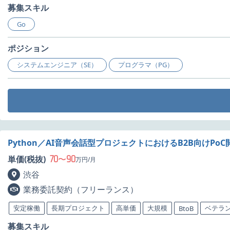
募集スキル
Go
ポジション
システムエンジニア（SE）
プログラマ（PG）
Python／AI音声会話型プロジェクトにおけるB2B向けPo
70
90
単価(税抜)
〜
万円/月
渋谷
業務委託契約（フリーランス）
安定稼働
長期プロジェクト
高単価
大規模
ベテラ
BtoB
募集スキル