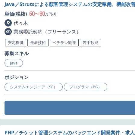
Java／Strutsによる顧客管理システムの安定稼働、機能
60
80
単価(税抜)
〜
万円/月
代々木
業務委託契約（フリーランス）
安定稼働
最新技術
ベテラン歓迎
若手歓迎
募集スキル
Java
ポジション
システムエンジニア（SE）
プログラマ（PG）
PHP／チケット管理システムのバックエンド開発案件・求人