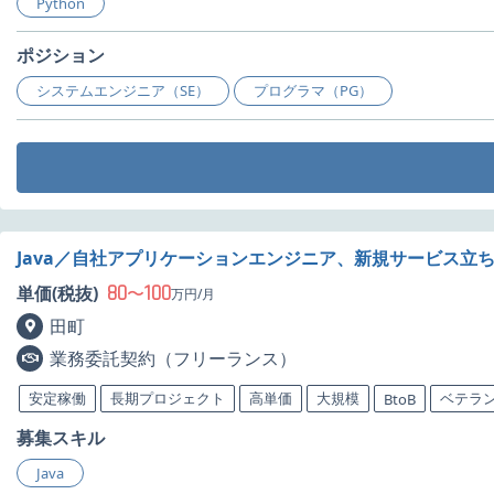
Python
ポジション
システムエンジニア（SE）
プログラマ（PG）
Java／自社アプリケーションエンジニア、新規サービス立
80
100
単価(税抜)
〜
万円/月
田町
業務委託契約（フリーランス）
安定稼働
長期プロジェクト
高単価
大規模
ベテラ
BtoB
募集スキル
Java