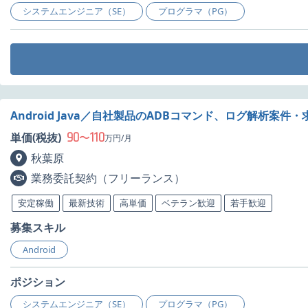
システムエンジニア（SE）
プログラマ（PG）
Android Java／自社製品のADBコマンド、ログ解析案件・
90
110
単価(税抜)
〜
万円/月
秋葉原
業務委託契約（フリーランス）
安定稼働
最新技術
高単価
ベテラン歓迎
若手歓迎
募集スキル
Android
ポジション
システムエンジニア（SE）
プログラマ（PG）