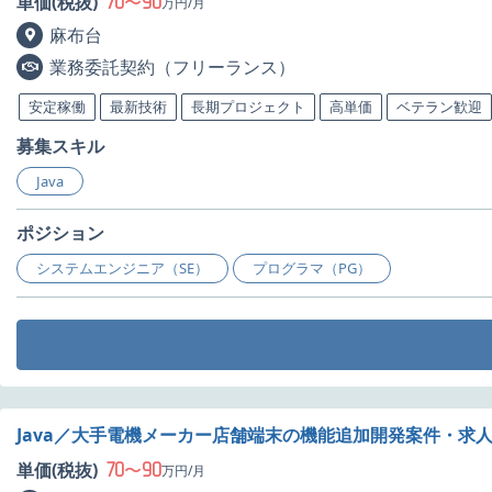
70
90
単価(税抜)
〜
万円/月
麻布台
業務委託契約（フリーランス）
安定稼働
最新技術
長期プロジェクト
高単価
ベテラン歓迎
募集スキル
Java
ポジション
システムエンジニア（SE）
プログラマ（PG）
Java／大手電機メーカー店舗端末の機能追加開発案件・求
70
90
単価(税抜)
〜
万円/月