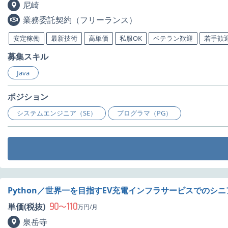
尼崎
業務委託契約（フリーランス）
安定稼働
最新技術
高単価
私服OK
ベテラン歓迎
若手歓
募集スキル
Java
ポジション
システムエンジニア（SE）
プログラマ（PG）
Python／世界一を目指すEV充電インフラサービスでのシ
90
110
単価(税抜)
〜
万円/月
泉岳寺