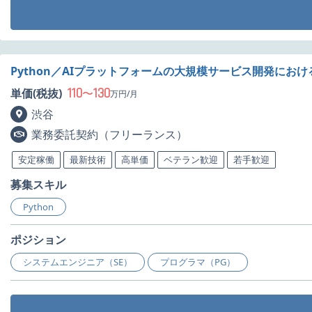
Python／AIプラットフォームの大規模サービス開発にお
110
130
単価(税抜)
〜
万円/月
渋谷
業務委託契約（フリーランス）
安定稼働
最新技術
高単価
ベテラン歓迎
若手歓迎
募集スキル
Python
ポジション
システムエンジニア（SE）
プログラマ（PG）