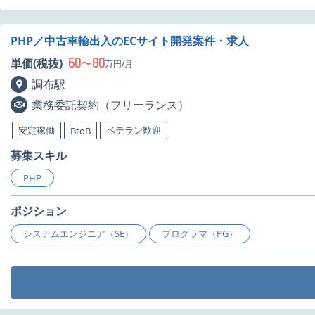
PHP／中古車輸出入のECサイト開発案件・求人
60
80
単価(税抜)
〜
万円/月
調布駅
業務委託契約（フリーランス）
安定稼働
ベテラン歓迎
BtoB
募集スキル
PHP
ポジション
システムエンジニア（SE）
プログラマ（PG）