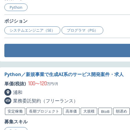
Python
ポジション
システムエンジニア（SE）
プログラマ（PG）
Python／新規事業で生成AI系のサービス開発案件・求人
100
120
単価(税抜)
〜
万円/月
浦和
業務委託契約（フリーランス）
安定稼働
長期プロジェクト
高単価
大規模
朝遅め
BtoB
募集スキル