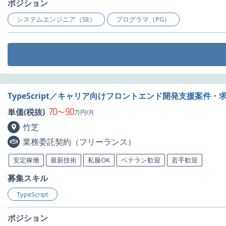
ポジション
システムエンジニア（SE）
プログラマ（PG）
TypeScript／キャリア向けフロントエンド開発支援案件・
70
90
単価(税抜)
〜
万円/月
竹芝
業務委託契約（フリーランス）
安定稼働
最新技術
私服OK
ベテラン歓迎
若手歓迎
募集スキル
TypeScript
ポジション