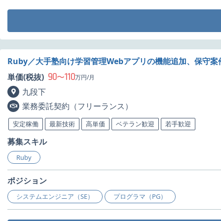
Ruby／大手塾向け学習管理Webアプリの機能追加、保守案
90
110
単価(税抜)
〜
万円/月
九段下
業務委託契約（フリーランス）
安定稼働
最新技術
高単価
ベテラン歓迎
若手歓迎
募集スキル
Ruby
ポジション
システムエンジニア（SE）
プログラマ（PG）