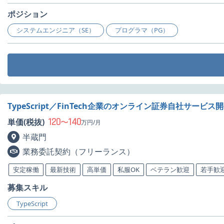
ポジション
システムエンジニア（SE）
プログラマ（PG）
TypeScript／FinTech企業のオンライン証券自社サービ
120
140
単価(税抜)
〜
万円/月
半蔵門
業務委託契約（フリーランス）
安定稼働
最新技術
高単価
私服OK
ベテラン歓迎
若手歓
募集スキル
TypeScript