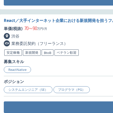
React／大手インターネット企業における新規開発を担う
70
90
単価(税抜)
〜
万円/月
渋谷
業務委託契約（フリーランス）
安定稼働
新規開発
ベテラン歓迎
BtoB
募集スキル
ReactNative
ポジション
システムエンジニア（SE）
プログラマ（PG）