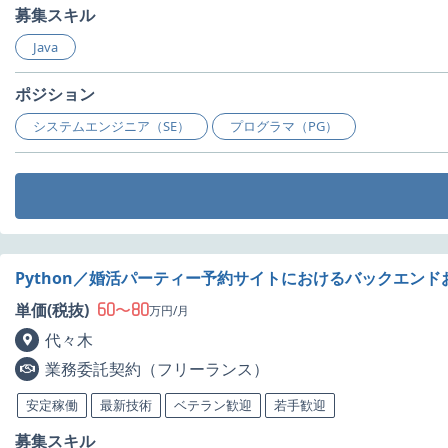
募集スキル
Java
ポジション
システムエンジニア（SE）
プログラマ（PG）
Python／婚活パーティー予約サイトにおけるバックエン
60
80
単価(税抜)
〜
万円/月
代々木
業務委託契約（フリーランス）
安定稼働
最新技術
ベテラン歓迎
若手歓迎
募集スキル