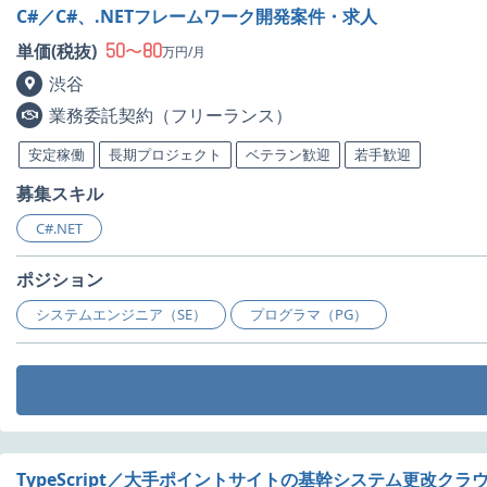
C#／C#、.NETフレームワーク開発案件・求人
50
80
単価(税抜)
〜
万円/月
渋谷
業務委託契約（フリーランス）
安定稼働
長期プロジェクト
ベテラン歓迎
若手歓迎
募集スキル
C#.NET
ポジション
システムエンジニア（SE）
プログラマ（PG）
TypeScript／大手ポイントサイトの基幹システム更改ク