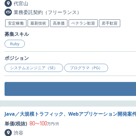
代官山
業務委託契約（フリーランス）
安定稼働
最新技術
高単価
ベテラン歓迎
若手歓迎
募集スキル
Ruby
ポジション
システムエンジニア（SE）
プログラマ（PG）
Java／大規模トラフィック、Webアプリケーション開発案
80
100
単価(税抜)
〜
万円/月
渋谷