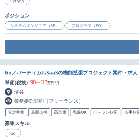
Python
ポジション
システムエンジニア（SE）
プログラマ（PG）
Go／バーティカルSaaSの機能拡張プロジェクト案件・求人
90
110
単価(税抜)
〜
万円/月
渋谷
業務委託契約（フリーランス）
安定稼働
最新技術
高単価
私服OK
ベテラン歓迎
若手歓
募集スキル
Go