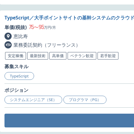
TypeScript／大手ポイントサイトの基幹システムのクラ
75
95
単価(税抜)
〜
万円/月
恵比寿
業務委託契約（フリーランス）
安定稼働
最新技術
高単価
ベテラン歓迎
若手歓迎
募集スキル
TypeScript
ポジション
システムエンジニア（SE）
プログラマ（PG）