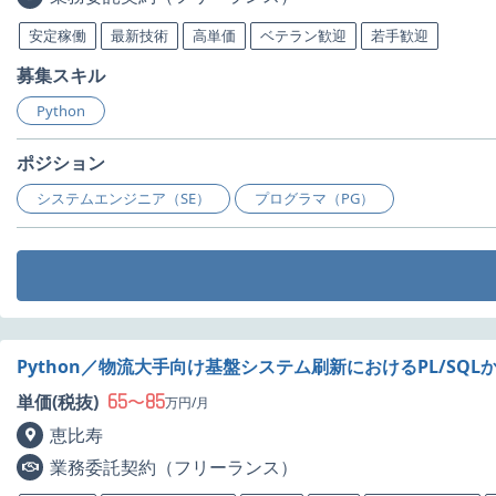
安定稼働
最新技術
高単価
ベテラン歓迎
若手歓迎
募集スキル
Python
ポジション
システムエンジニア（SE）
プログラマ（PG）
Python／物流大手向け基盤システム刷新におけるPL/S
65
85
単価(税抜)
〜
万円/月
恵比寿
業務委託契約（フリーランス）