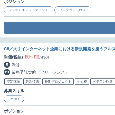
ポジション
システムエンジニア（SE）
プログラマ（PG）
C#／大手インターネット企業における新規開発を担うフル
80
110
単価(税抜)
〜
万円/月
渋谷
業務委託契約（フリーランス）
安定稼働
最新技術
長期プロジェクト
小規模
ベテラン歓迎
募集スキル
C#.NET
ポジション