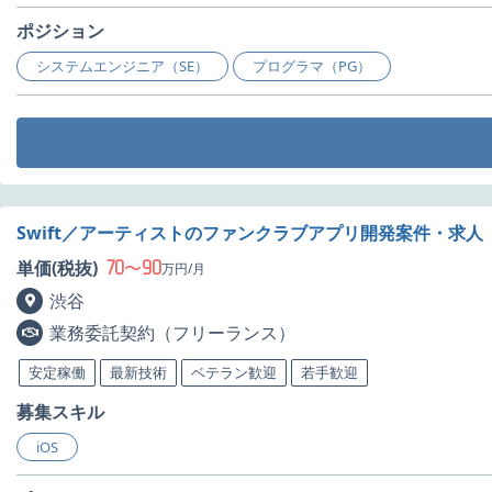
ポジション
システムエンジニア（SE）
プログラマ（PG）
Swift／アーティストのファンクラブアプリ開発案件・求人
70
90
単価(税抜)
〜
万円/月
渋谷
業務委託契約（フリーランス）
安定稼働
最新技術
ベテラン歓迎
若手歓迎
募集スキル
iOS