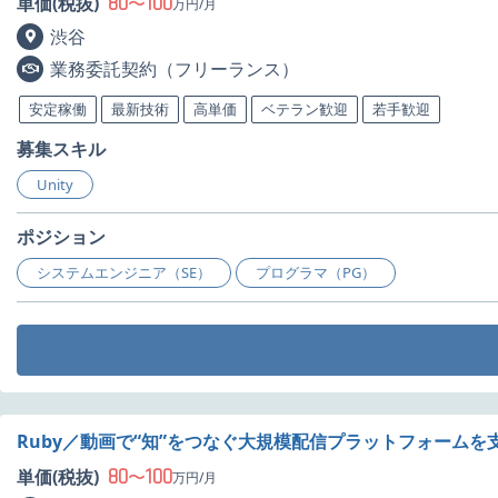
80
100
単価(税抜)
〜
万円/月
渋谷
業務委託契約（フリーランス）
安定稼働
最新技術
高単価
ベテラン歓迎
若手歓迎
募集スキル
Unity
ポジション
システムエンジニア（SE）
プログラマ（PG）
Ruby／動画で“知”をつなぐ大規模配信プラットフォーム
80
100
単価(税抜)
〜
万円/月