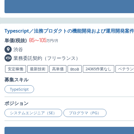
Typescript／法務プロダクトの機能開発および運用開発案
85
105
単価(税抜)
〜
万円/月
渋谷
業務委託契約（フリーランス）
安定稼働
最新技術
高単価
24365作業なし
ベテラン
BtoB
募集スキル
TypeScript
ポジション
システムエンジニア（SE）
プログラマ（PG）