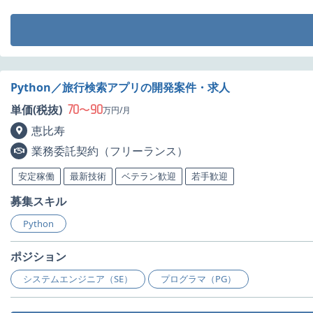
Python／旅行検索アプリの開発案件・求人
70
90
単価(税抜)
〜
万円/月
恵比寿
業務委託契約（フリーランス）
安定稼働
最新技術
ベテラン歓迎
若手歓迎
募集スキル
Python
ポジション
システムエンジニア（SE）
プログラマ（PG）