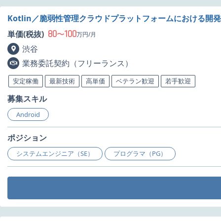
Kotlin／脆弱性管理クラウドプラットフォームにおける開
80
100
単価(税抜)
〜
万円/月
渋谷
業務委託契約（フリーランス）
安定稼働
最新技術
高単価
ベテラン歓迎
若手歓迎
募集スキル
Android
ポジション
システムエンジニア（SE）
プログラマ（PG）