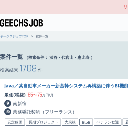
リ
ギークスジョブTOP
案件一覧
案件一覧
（検索条件：
渋谷・代官山・恵比寿
）
1708
検索結果
件
Java／某自動車メーカー新基幹システム再構築に伴うBI機
55
75
単価(税抜)
〜
万円/月
南新宿
業務委託契約（フリーランス）
安定稼働
長期プロジェクト
大規模
ベテラン歓迎
BtoB