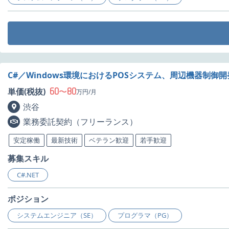
C#／Windows環境におけるPOSシステム、周辺機器制御
60
80
単価(税抜)
〜
万円/月
渋谷
業務委託契約（フリーランス）
安定稼働
最新技術
ベテラン歓迎
若手歓迎
募集スキル
C#.NET
ポジション
システムエンジニア（SE）
プログラマ（PG）