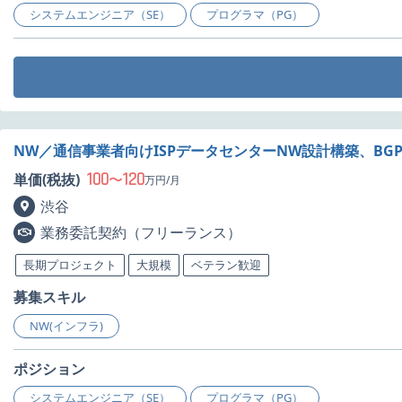
システムエンジニア（SE）
プログラマ（PG）
NW／通信事業者向けISPデータセンターNW設計構築、BG
100
120
単価(税抜)
〜
万円/月
渋谷
業務委託契約（フリーランス）
長期プロジェクト
大規模
ベテラン歓迎
募集スキル
NW(インフラ)
ポジション
システムエンジニア（SE）
プログラマ（PG）