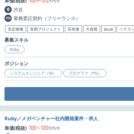
100
120
単価(税抜)
〜
万円/月
渋谷
業務委託契約（フリーランス）
安定稼働
長期プロジェクト
高単価
大規模
ベテラ
BtoB
募集スキル
Ruby
ポジション
システムエンジニア（SE）
プログラマ（PG）
Ruby／メガベンチャー社内開発案件・求人
100
120
単価(税抜)
〜
万円/月