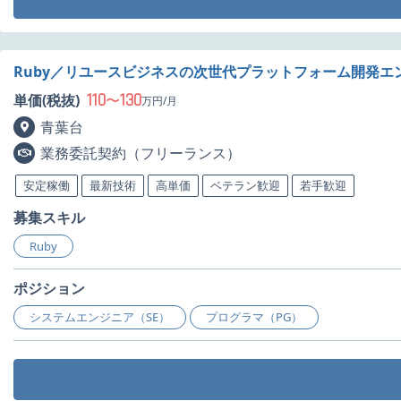
Ruby／リユースビジネスの次世代プラットフォーム開発エ
110
130
単価(税抜)
〜
万円/月
青葉台
業務委託契約（フリーランス）
安定稼働
最新技術
高単価
ベテラン歓迎
若手歓迎
募集スキル
Ruby
ポジション
システムエンジニア（SE）
プログラマ（PG）