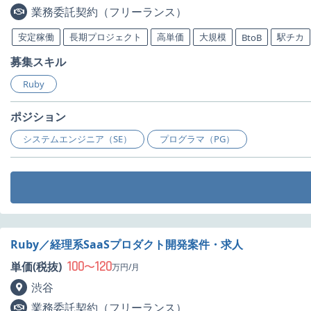
業務委託契約（フリーランス）
安定稼働
長期プロジェクト
高単価
大規模
駅チカ
BtoB
募集スキル
Ruby
ポジション
システムエンジニア（SE）
プログラマ（PG）
Ruby／経理系SaaSプロダクト開発案件・求人
100
120
単価(税抜)
〜
万円/月
渋谷
業務委託契約（フリーランス）