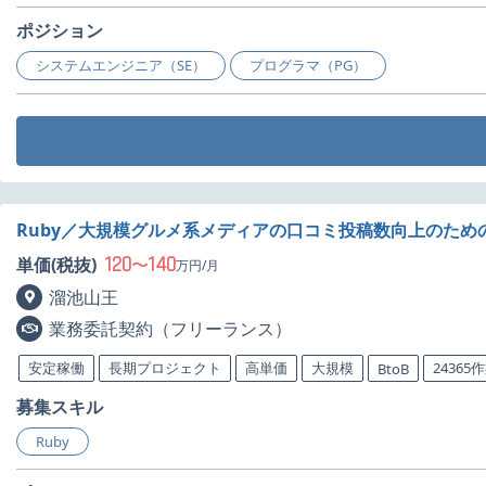
ポジション
システムエンジニア（SE）
プログラマ（PG）
Ruby／大規模グルメ系メディアの口コミ投稿数向上のため
120
140
単価(税抜)
〜
万円/月
溜池山王
業務委託契約（フリーランス）
安定稼働
長期プロジェクト
高単価
大規模
24365
BtoB
募集スキル
Ruby