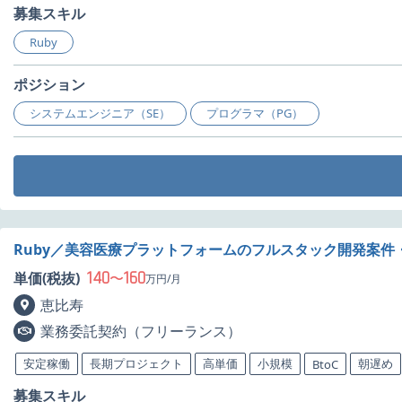
募集スキル
Ruby
ポジション
システムエンジニア（SE）
プログラマ（PG）
Ruby／美容医療プラットフォームのフルスタック開発案件
140
160
単価(税抜)
〜
万円/月
恵比寿
業務委託契約（フリーランス）
安定稼働
長期プロジェクト
高単価
小規模
朝遅め
BtoC
募集スキル