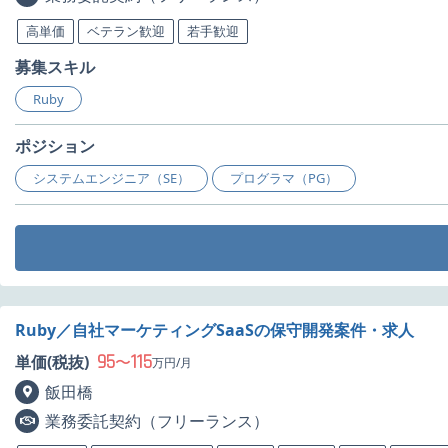
高単価
ベテラン歓迎
若手歓迎
募集スキル
Ruby
ポジション
システムエンジニア（SE）
プログラマ（PG）
Ruby／自社マーケティングSaaSの保守開発案件・求人
95
115
単価(税抜)
〜
万円/月
飯田橋
業務委託契約（フリーランス）