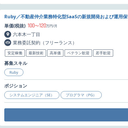
Ruby／不動産仲介業務特化型SaaSの新規開発および運用
100
120
単価(税抜)
〜
万円/月
六本木一丁目
業務委託契約（フリーランス）
安定稼働
最新技術
高単価
ベテラン歓迎
若手歓迎
募集スキル
Ruby
ポジション
システムエンジニア（SE）
プログラマ（PG）