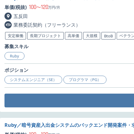
100
120
単価(税抜)
〜
万円/月
五反田
業務委託契約（フリーランス）
安定稼働
長期プロジェクト
高単価
大規模
ベテラ
BtoB
募集スキル
Ruby
ポジション
システムエンジニア（SE）
プログラマ（PG）
Ruby／暗号資産入出金システムのバックエンド開発案件・