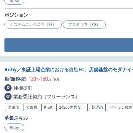
Ruby
ポジション
システムエンジニア（SE）
プログラマ（PG）
Ruby／東証上場企業における自社EC、店舗基盤のモダナ
130
150
単価(税抜)
〜
万円/月
仲御徒町
業務委託契約（フリーランス）
高単価
大規模
24365作業なし
朝遅め
ベテラン歓迎
BtoB
募集スキル
Ruby