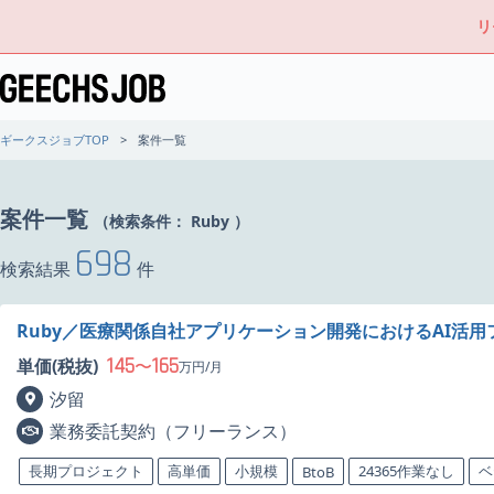
リ
ギークスジョブTOP
案件一覧
案件一覧
（検索条件：
Ruby
）
698
検索結果
件
Ruby／医療関係自社アプリケーション開発におけるAI活
145
165
単価(税抜)
〜
万円/月
汐留
業務委託契約（フリーランス）
長期プロジェクト
高単価
小規模
24365作業なし
ベ
BtoB