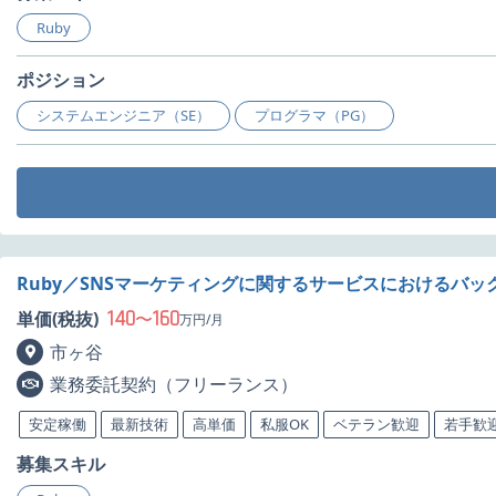
Ruby
ポジション
システムエンジニア（SE）
プログラマ（PG）
Ruby／SNSマーケティングに関するサービスにおけるバ
140
160
単価(税抜)
〜
万円/月
市ヶ谷
業務委託契約（フリーランス）
安定稼働
最新技術
高単価
私服OK
ベテラン歓迎
若手歓
募集スキル