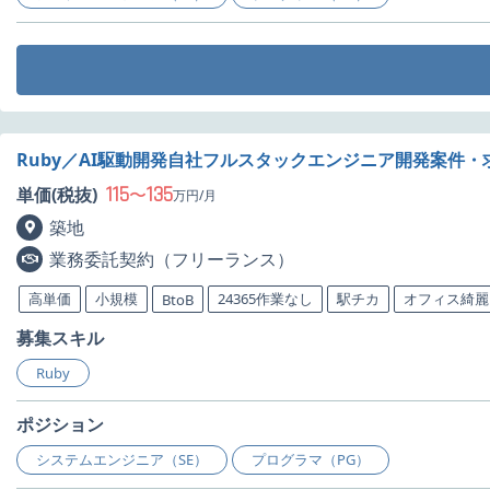
Ruby／AI駆動開発自社フルスタックエンジニア開発案件・
115
135
単価(税抜)
〜
万円/月
築地
業務委託契約（フリーランス）
高単価
小規模
24365作業なし
駅チカ
オフィス綺麗
BtoB
募集スキル
Ruby
ポジション
システムエンジニア（SE）
プログラマ（PG）