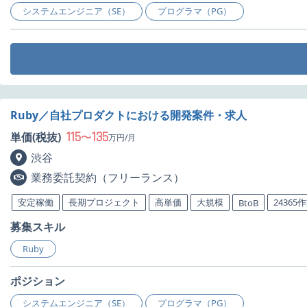
システムエンジニア（SE）
プログラマ（PG）
Ruby／自社プロダクトにおける開発案件・求人
115
135
単価(税抜)
〜
万円/月
渋谷
業務委託契約（フリーランス）
安定稼働
長期プロジェクト
高単価
大規模
24365
BtoB
募集スキル
Ruby
ポジション
システムエンジニア（SE）
プログラマ（PG）