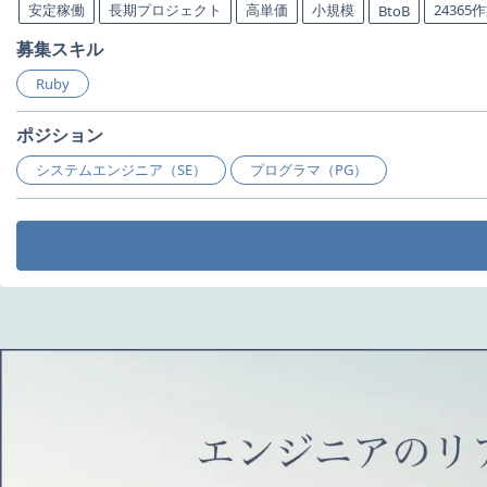
安定稼働
長期プロジェクト
高単価
小規模
24365
BtoB
募集スキル
Ruby
ポジション
システムエンジニア（SE）
プログラマ（PG）