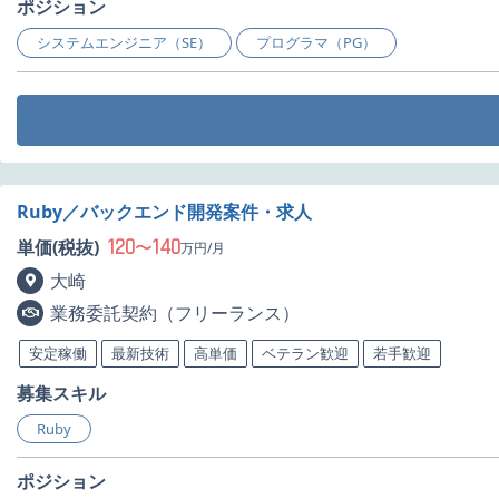
ポジション
システムエンジニア（SE）
プログラマ（PG）
Ruby／バックエンド開発案件・求人
120
140
単価(税抜)
〜
万円/月
大崎
業務委託契約（フリーランス）
安定稼働
最新技術
高単価
ベテラン歓迎
若手歓迎
募集スキル
Ruby
ポジション