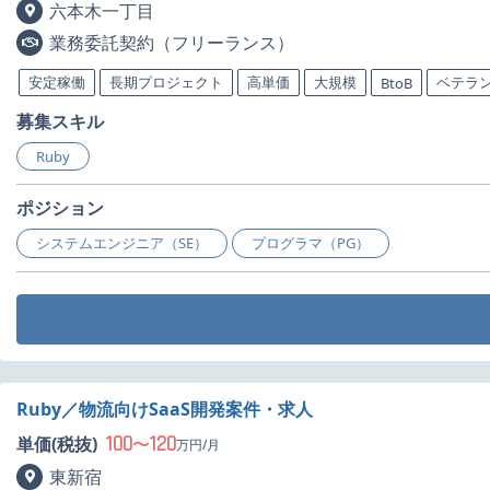
六本木一丁目
業務委託契約（フリーランス）
安定稼働
長期プロジェクト
高単価
大規模
ベテラ
BtoB
募集スキル
Ruby
ポジション
システムエンジニア（SE）
プログラマ（PG）
Ruby／物流向けSaaS開発案件・求人
100
120
単価(税抜)
〜
万円/月
東新宿