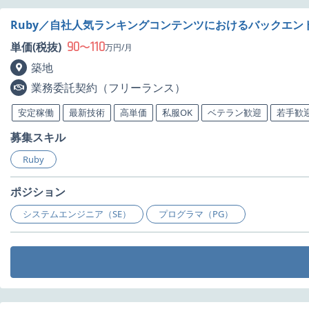
Ruby／自社人気ランキングコンテンツにおけるバックエン
90
110
単価(税抜)
〜
万円/月
築地
業務委託契約（フリーランス）
安定稼働
最新技術
高単価
私服OK
ベテラン歓迎
若手歓
募集スキル
Ruby
ポジション
システムエンジニア（SE）
プログラマ（PG）