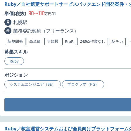
Ruby／自社選定サポートサービスバックエンド開発案件・
90
110
単価(税抜)
〜
万円/月
札幌駅
業務委託契約（フリーランス）
新規開発
高単価
大規模
24365作業なし
駅チカ
BtoB
募集スキル
Ruby
ポジション
システムエンジニア（SE）
プログラマ（PG）
Ruby／教室運営システムおよび会員向けプラットフォーム