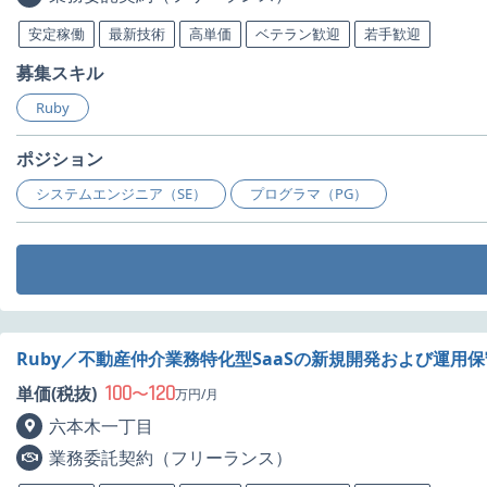
安定稼働
最新技術
高単価
ベテラン歓迎
若手歓迎
募集スキル
Ruby
ポジション
システムエンジニア（SE）
プログラマ（PG）
Ruby／不動産仲介業務特化型SaaSの新規開発および運用
100
120
単価(税抜)
〜
万円/月
六本木一丁目
業務委託契約（フリーランス）