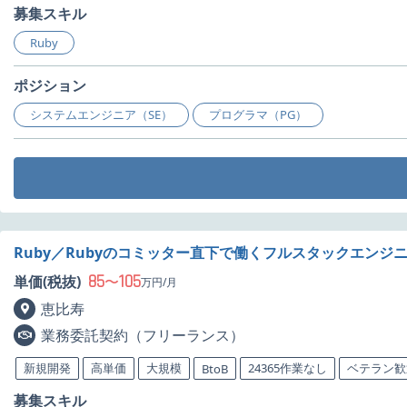
募集スキル
Ruby
ポジション
システムエンジニア（SE）
プログラマ（PG）
Ruby／Rubyのコミッター直下で働くフルスタックエンジ
85
105
単価(税抜)
〜
万円/月
恵比寿
業務委託契約（フリーランス）
新規開発
高単価
大規模
24365作業なし
ベテラン歓
BtoB
募集スキル