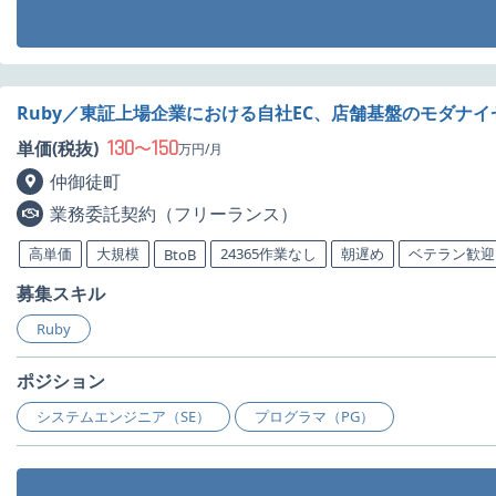
Ruby／東証上場企業における自社EC、店舗基盤のモダナ
130
150
単価(税抜)
〜
万円/月
仲御徒町
業務委託契約（フリーランス）
高単価
大規模
24365作業なし
朝遅め
ベテラン歓迎
BtoB
募集スキル
Ruby
ポジション
システムエンジニア（SE）
プログラマ（PG）