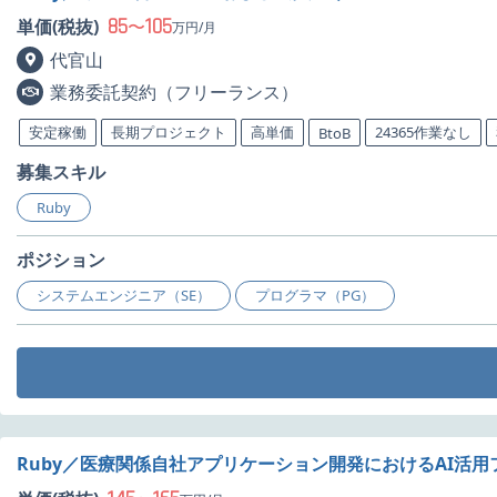
85
105
単価(税抜)
〜
万円/月
代官山
業務委託契約（フリーランス）
安定稼働
長期プロジェクト
高単価
24365作業なし
BtoB
募集スキル
Ruby
ポジション
システムエンジニア（SE）
プログラマ（PG）
Ruby／医療関係自社アプリケーション開発におけるAI活