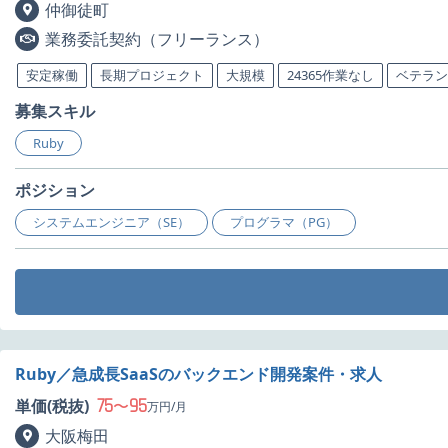
仲御徒町
業務委託契約（フリーランス）
安定稼働
長期プロジェクト
大規模
24365作業なし
ベテラン
募集スキル
Ruby
ポジション
システムエンジニア（SE）
プログラマ（PG）
Ruby／急成長SaaSのバックエンド開発案件・求人
75
95
単価(税抜)
〜
万円/月
大阪梅田