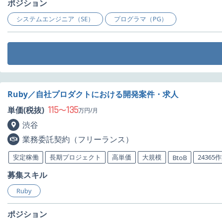
ポジション
システムエンジニア（SE）
プログラマ（PG）
Ruby／自社プロダクトにおける開発案件・求人
115
135
単価(税抜)
〜
万円/月
渋谷
業務委託契約（フリーランス）
安定稼働
長期プロジェクト
高単価
大規模
24365
BtoB
募集スキル
Ruby
ポジション