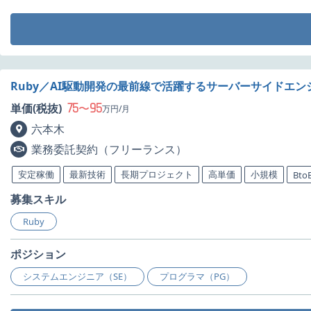
Ruby／AI駆動開発の最前線で活躍するサーバーサイドエン
75
95
単価(税抜)
〜
万円/月
六本木
業務委託契約（フリーランス）
安定稼働
最新技術
長期プロジェクト
高単価
小規模
Bto
募集スキル
Ruby
ポジション
システムエンジニア（SE）
プログラマ（PG）