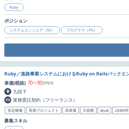
Ruby
ポジション
システムエンジニア（SE）
プログラマ（PG）
Ruby／進路事業システムにおけるRuby on Rails
70
90
単価(税抜)
〜
万円/月
九段下
業務委託契約（フリーランス）
安定稼働
長期プロジェクト
高単価
大規模
24365
BtoB
募集スキル