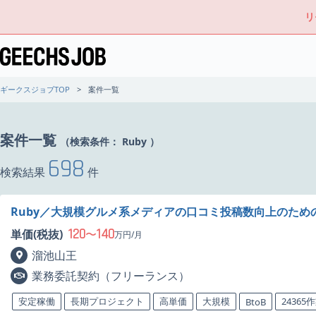
リ
ギークスジョブTOP
案件一覧
案件一覧
（検索条件：
Ruby
）
698
検索結果
件
Ruby／大規模グルメ系メディアの口コミ投稿数向上のため
120
140
単価(税抜)
〜
万円/月
溜池山王
業務委託契約（フリーランス）
安定稼働
長期プロジェクト
高単価
大規模
24365
BtoB