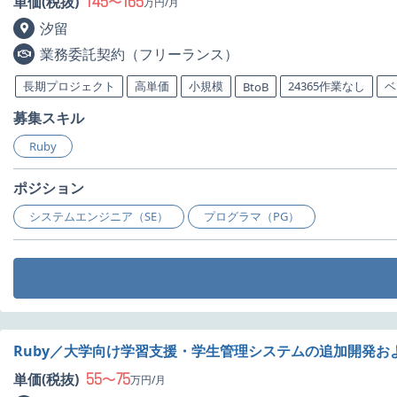
145
165
単価(税抜)
〜
万円/月
汐留
業務委託契約（フリーランス）
長期プロジェクト
高単価
小規模
24365作業なし
ベ
BtoB
募集スキル
Ruby
ポジション
システムエンジニア（SE）
プログラマ（PG）
Ruby／大学向け学習支援・学生管理システムの追加開発お
55
75
単価(税抜)
〜
万円/月