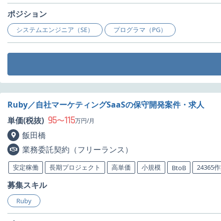
ポジション
システムエンジニア（SE）
プログラマ（PG）
Ruby／自社マーケティングSaaSの保守開発案件・求人
95
115
単価(税抜)
〜
万円/月
飯田橋
業務委託契約（フリーランス）
安定稼働
長期プロジェクト
高単価
小規模
24365
BtoB
募集スキル
Ruby