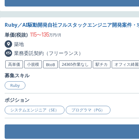
Ruby／AI駆動開発自社フルスタックエンジニア開発案件・
115
135
単価(税抜)
〜
万円/月
築地
業務委託契約（フリーランス）
高単価
小規模
24365作業なし
駅チカ
オフィス綺麗
BtoB
募集スキル
Ruby
ポジション
システムエンジニア（SE）
プログラマ（PG）