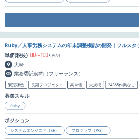
Ruby／人事労務システムの年末調整機能の開発｜フルスタ
80
100
単価(税抜)
〜
万円/月
大崎
業務委託契約（フリーランス）
安定稼働
長期プロジェクト
高単価
大規模
24365作業なし
募集スキル
Ruby
ポジション
システムエンジニア（SE）
プログラマ（PG）