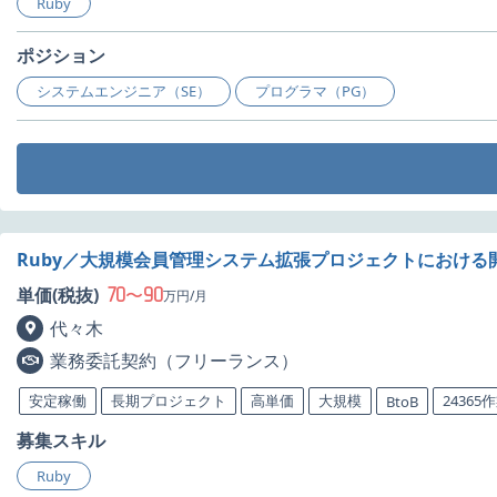
Ruby
ポジション
システムエンジニア（SE）
プログラマ（PG）
Ruby／大規模会員管理システム拡張プロジェクトにおける
70
90
単価(税抜)
〜
万円/月
代々木
業務委託契約（フリーランス）
安定稼働
長期プロジェクト
高単価
大規模
24365
BtoB
募集スキル
Ruby