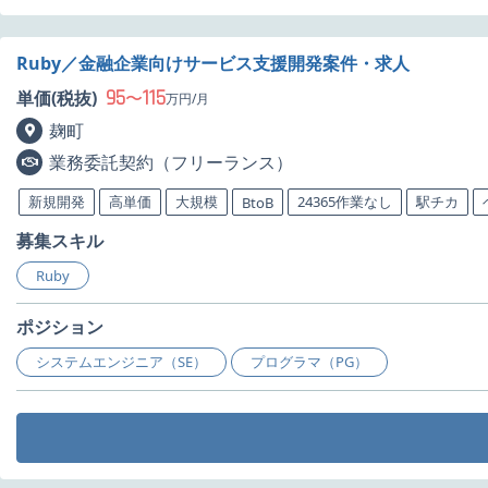
Ruby／金融企業向けサービス支援開発案件・求人
95
115
単価(税抜)
〜
万円/月
麹町
業務委託契約（フリーランス）
新規開発
高単価
大規模
24365作業なし
駅チカ
BtoB
募集スキル
Ruby
ポジション
システムエンジニア（SE）
プログラマ（PG）