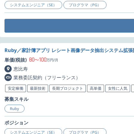
システムエンジニア（SE）
プログラマ（PG）
Ruby／家計簿アプリ レシート画像データ抽出システム拡
80
100
単価(税抜)
〜
万円/月
恵比寿
業務委託契約（フリーランス）
安定稼働
最新技術
長期プロジェクト
高単価
女性に人気
募集スキル
Ruby
ポジション
システムエンジニア（SE）
プログラマ（PG）