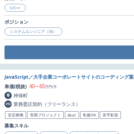
C/C++
ポジション
システムエンジニア（SE）
JavaScript／大手企業コーポレートサイトのコーディング
40
65
単価(税抜)
〜
万円/月
神保町
業務委託契約（フリーランス）
安定稼働
長期プロジェクト
私服OK
若手歓迎
BtoC
募集スキル