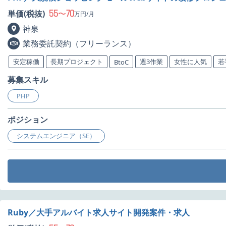
55
70
単価(税抜)
〜
万円/月
神泉
業務委託契約（フリーランス）
安定稼働
長期プロジェクト
週3作業
女性に人気
若
BtoC
募集スキル
PHP
ポジション
システムエンジニア（SE）
Ruby／大手アルバイト求人サイト開発案件・求人