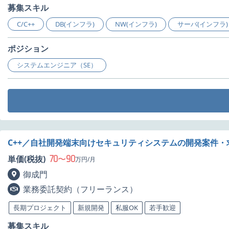
募集スキル
C/C++
DB(インフラ)
NW(インフラ)
サーバ(インフラ)
ポジション
システムエンジニア（SE）
C++／自社開発端末向けセキュリティシステムの開発案件・
70
90
単価(税抜)
〜
万円/月
御成門
業務委託契約（フリーランス）
長期プロジェクト
新規開発
私服OK
若手歓迎
募集スキル