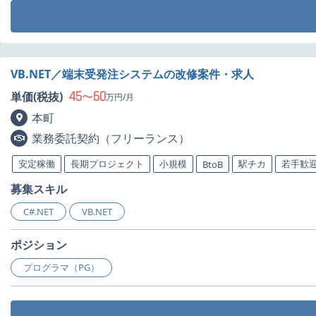
VB.NET／端末受発注システムの改修案件・求人
45
60
単価(税抜)
〜
万円/月
本町
業務委託契約（フリーランス）
安定稼働
長期プロジェクト
小規模
駅チカ
若手歓
BtoB
募集スキル
C#.NET
VB.NET
ポジション
プログラマ（PG）