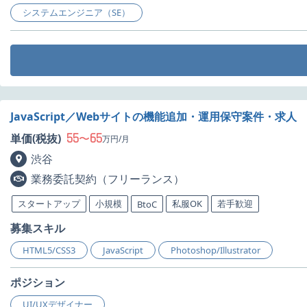
システムエンジニア（SE）
JavaScript／Webサイトの機能追加・運用保守案件・求人
55
65
単価(税抜)
〜
万円/月
渋谷
業務委託契約（フリーランス）
スタートアップ
小規模
私服OK
若手歓迎
BtoC
募集スキル
HTML5/CSS3
JavaScript
Photoshop/Illustrator
ポジション
UI/UXデザイナー