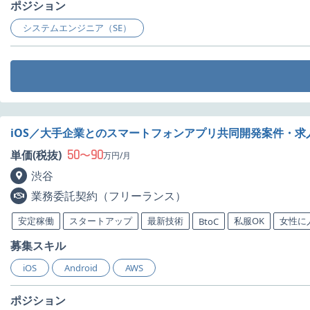
ポジション
システムエンジニア（SE）
iOS／大手企業とのスマートフォンアプリ共同開発案件・求
50
90
単価(税抜)
〜
万円/月
渋谷
業務委託契約（フリーランス）
安定稼働
スタートアップ
最新技術
私服OK
女性に
BtoC
募集スキル
iOS
Android
AWS
ポジション