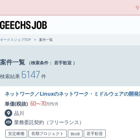
リ
ギークスジョブTOP
案件一覧
案件一覧
（検索条件：
若手歓迎
）
6147
検索結果
件
ネットワーク／Linuxのネットワーク・ミドルウェアの開
60
70
単価(税抜)
〜
万円/月
品川
業務委託契約（フリーランス）
安定稼働
長期プロジェクト
若手歓迎
BtoB