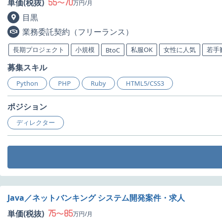
55
70
単価(税抜)
〜
万円/月
目黒
業務委託契約（フリーランス）
長期プロジェクト
小規模
私服OK
女性に人気
若手
BtoC
募集スキル
Python
PHP
Ruby
HTML5/CSS3
ポジション
ディレクター
Java／ネットバンキング システム開発案件・求人
75
85
単価(税抜)
〜
万円/月