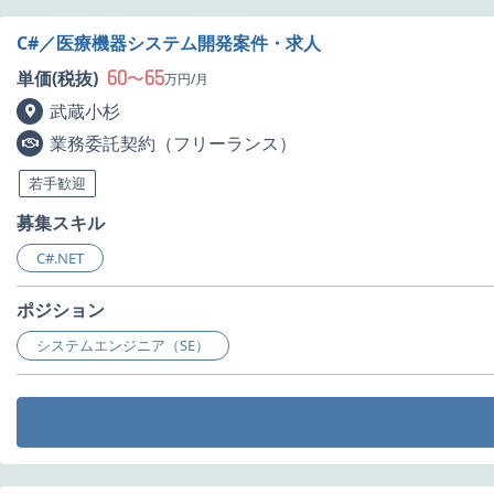
C#／医療機器システム開発案件・求人
60
65
単価(税抜)
〜
万円/月
武蔵小杉
業務委託契約（フリーランス）
若手歓迎
募集スキル
C#.NET
ポジション
システムエンジニア（SE）