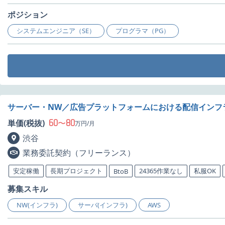
ポジション
システムエンジニア（SE）
プログラマ（PG）
サーバー・NW／広告プラットフォームにおける配信インフ
60
80
単価(税抜)
〜
万円/月
渋谷
業務委託契約（フリーランス）
安定稼働
長期プロジェクト
24365作業なし
私服OK
BtoB
募集スキル
NW(インフラ)
サーバ(インフラ)
AWS