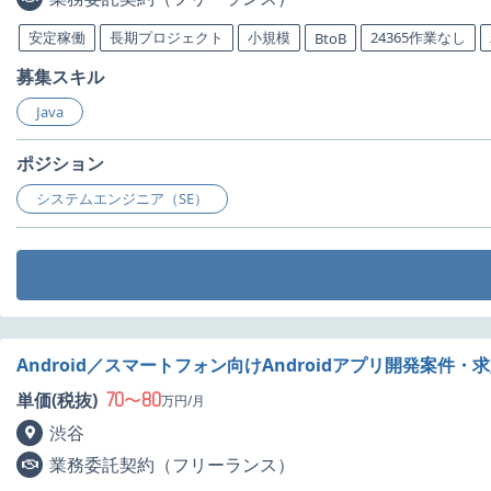
安定稼働
長期プロジェクト
小規模
24365作業なし
BtoB
募集スキル
Java
ポジション
システムエンジニア（SE）
Android／スマートフォン向けAndroidアプリ開発案件・
70
80
単価(税抜)
〜
万円/月
渋谷
業務委託契約（フリーランス）