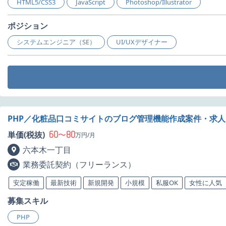
HTML5/CSS3
JavaScript
Photoshop/Illustrator
ポジション
システムエンジニア（SE）
UI/UXデザイナー
PHP／化粧品口コミサイトのブログ管理機能作成案件・求人
60
80
単価(税抜)
〜
万円/月
六本木一丁目
業務委託契約（フリーランス）
安定稼働
最新技術
新規開発
小規模
私服OK
女性に人気
募集スキル
PHP