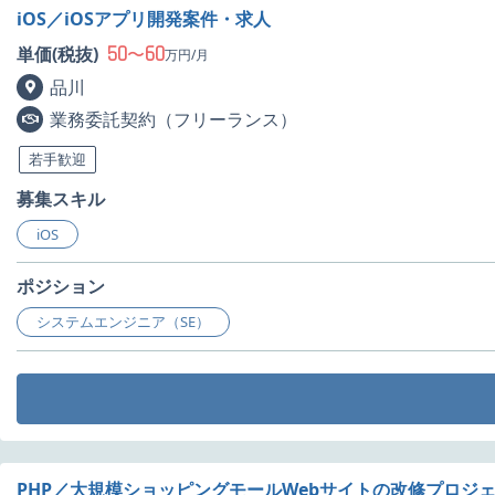
iOS／iOSアプリ開発案件・求人
50
60
単価(税抜)
〜
万円/月
品川
業務委託契約（フリーランス）
若手歓迎
募集スキル
iOS
ポジション
システムエンジニア（SE）
PHP／大規模ショッピングモールWebサイトの改修プロジ