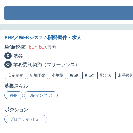
PHP／WEBシステム開発案件・求人
50
60
単価(税抜)
〜
万円/月
渋谷
業務委託契約（フリーランス）
安定稼働
新規開発
小規模
駅チカ
若手歓
BtoB
BtoC
募集スキル
PHP
DB(インフラ)
ポジション
プログラマ（PG）