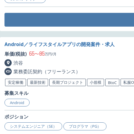
Android／ライフスタイルアプリの開発案件・求人
65
85
単価(税抜)
〜
万円/月
渋谷
業務委託契約（フリーランス）
安定稼働
最新技術
長期プロジェクト
小規模
私服O
BtoC
募集スキル
Android
ポジション
システムエンジニア（SE）
プログラマ（PG）