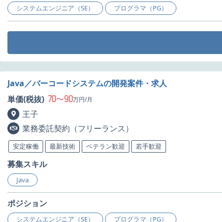
システムエンジニア（SE）
プログラマ（PG）
Java／バーコードシステムの開発案件・求人
70
90
単価(税抜)
〜
万円/月
王子
業務委託契約（フリーランス）
安定稼働
最新技術
ベテラン歓迎
若手歓迎
募集スキル
Java
ポジション
システムエンジニア（SE）
プログラマ（PG）