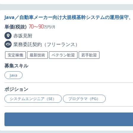
Java／自動車メーカー向け大規模基幹システムの運用保守
70
90
単価(税抜)
〜
万円/月
赤坂見附
業務委託契約（フリーランス）
安定稼働
最新技術
ベテラン歓迎
若手歓迎
募集スキル
Java
ポジション
システムエンジニア（SE）
プログラマ（PG）