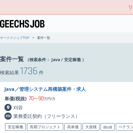
リ
ギークスジョブTOP
案件一覧
案件一覧
（検索条件：
Java
/
安定稼働
）
1736
検索結果
件
Java／管理システム再構築案件・求人
70
90
単価(税抜)
〜
万円/月
刈谷
業務委託契約（フリーランス）
安定稼働
長期プロジェクト
高単価
大規模
ベテラ
BtoB