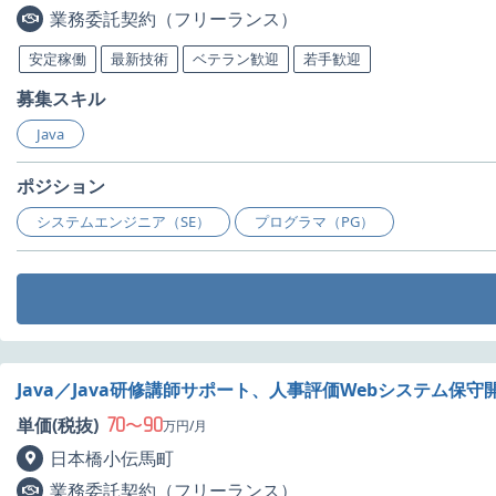
業務委託契約（フリーランス）
安定稼働
最新技術
ベテラン歓迎
若手歓迎
募集スキル
Java
ポジション
システムエンジニア（SE）
プログラマ（PG）
Java／Java研修講師サポート、人事評価Webシステム保
70
90
単価(税抜)
〜
万円/月
日本橋小伝馬町
業務委託契約（フリーランス）