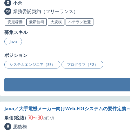
小倉
業務委託契約（フリーランス）
安定稼働
最新技術
大規模
ベテラン歓迎
募集スキル
Java
ポジション
システムエンジニア（SE）
プログラマ（PG）
Java／大手電機メーカー向けWeb-EDIシステムの要件定
70
90
単価(税抜)
〜
万円/月
肥後橋