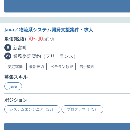
Java／物流系システム開発支援案件・求人
70
90
単価(税抜)
〜
万円/月
新富町
業務委託契約（フリーランス）
安定稼働
最新技術
ベテラン歓迎
若手歓迎
募集スキル
Java
ポジション
システムエンジニア（SE）
プログラマ（PG）