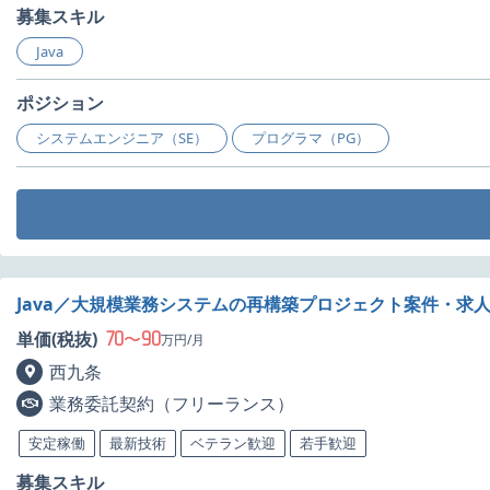
募集スキル
Java
ポジション
システムエンジニア（SE）
プログラマ（PG）
Java／大規模業務システムの再構築プロジェクト案件・求
70
90
単価(税抜)
〜
万円/月
西九条
業務委託契約（フリーランス）
安定稼働
最新技術
ベテラン歓迎
若手歓迎
募集スキル