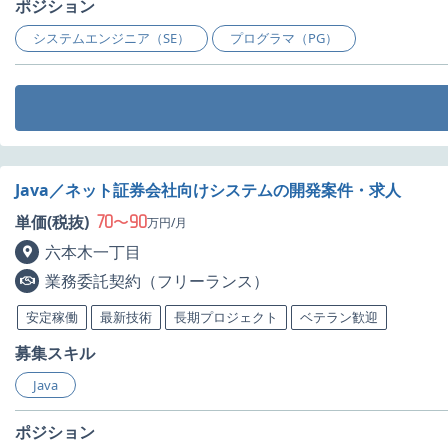
ポジション
システムエンジニア（SE）
プログラマ（PG）
Java／ネット証券会社向けシステムの開発案件・求人
70
90
単価(税抜)
〜
万円/月
六本木一丁目
業務委託契約（フリーランス）
安定稼働
最新技術
長期プロジェクト
ベテラン歓迎
募集スキル
Java
ポジション