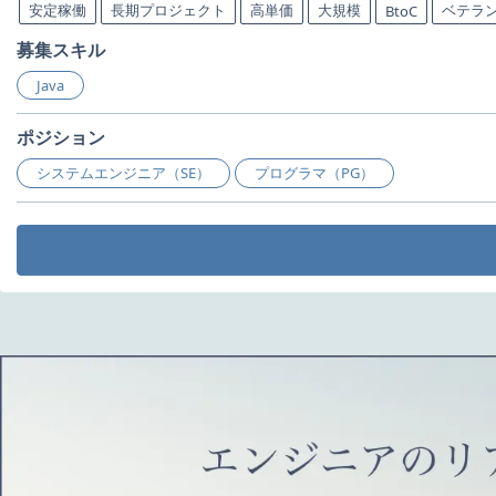
安定稼働
長期プロジェクト
高単価
大規模
ベテラ
BtoC
募集スキル
Java
ポジション
システムエンジニア（SE）
プログラマ（PG）