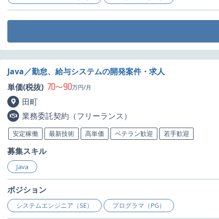
Java／勤怠、給与システムの開発案件・求人
70
90
単価(税抜)
〜
万円/月
田町
業務委託契約（フリーランス）
安定稼働
最新技術
高単価
ベテラン歓迎
若手歓迎
募集スキル
Java
ポジション
システムエンジニア（SE）
プログラマ（PG）