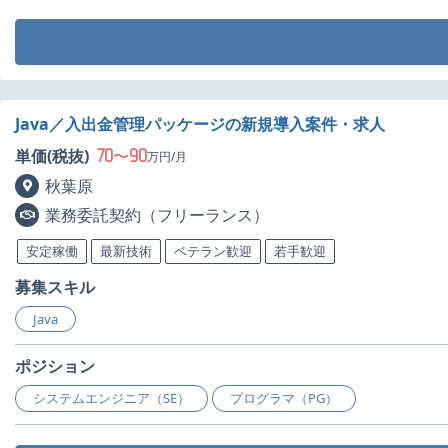
Java／入出金管理パッケージの新規導入案件・求人
70
90
単価(税抜)
〜
万円/月
秋葉原
業務委託契約（フリーランス）
安定稼働
最新技術
ベテラン歓迎
若手歓迎
募集スキル
Java
ポジション
システムエンジニア（SE）
プログラマ（PG）