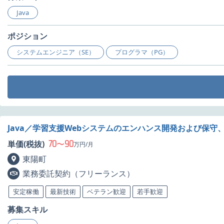
Java
ポジション
システムエンジニア（SE）
プログラマ（PG）
Java／学習支援Webシステムのエンハンス開発および保守
70
90
単価(税抜)
〜
万円/月
東陽町
業務委託契約（フリーランス）
安定稼働
最新技術
ベテラン歓迎
若手歓迎
募集スキル