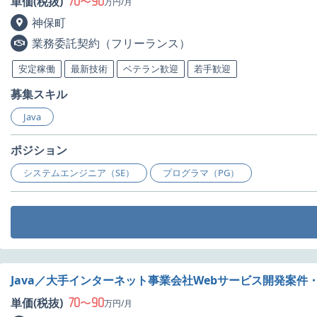
70
90
単価(税抜)
〜
万円/月
神保町
業務委託契約（フリーランス）
安定稼働
最新技術
ベテラン歓迎
若手歓迎
募集スキル
Java
ポジション
システムエンジニア（SE）
プログラマ（PG）
Java／大手インターネット事業会社Webサービス開発案件
70
90
単価(税抜)
〜
万円/月