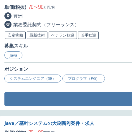
70
90
単価(税抜)
〜
万円/月
豊洲
業務委託契約（フリーランス）
安定稼働
最新技術
ベテラン歓迎
若手歓迎
募集スキル
Java
ポジション
システムエンジニア（SE）
プログラマ（PG）
Java／基幹システムの大刷新PJ案件・求人