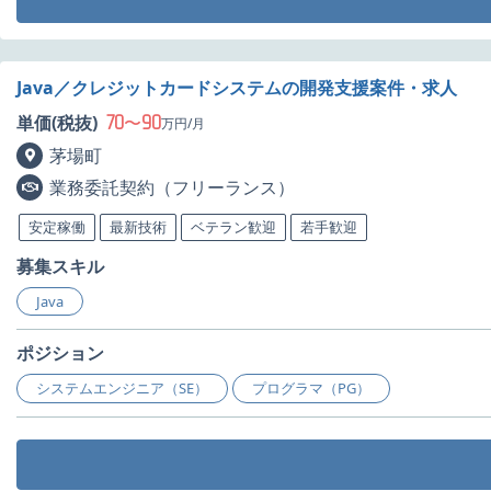
Java／クレジットカードシステムの開発支援案件・求人
70
90
単価(税抜)
〜
万円/月
茅場町
業務委託契約（フリーランス）
安定稼働
最新技術
ベテラン歓迎
若手歓迎
募集スキル
Java
ポジション
システムエンジニア（SE）
プログラマ（PG）