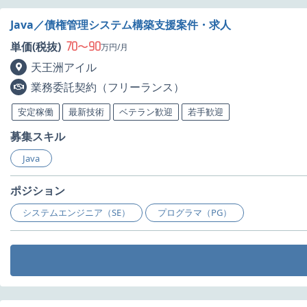
Java／債権管理システム構築支援案件・求人
70
90
単価(税抜)
〜
万円/月
天王洲アイル
業務委託契約（フリーランス）
安定稼働
最新技術
ベテラン歓迎
若手歓迎
募集スキル
Java
ポジション
システムエンジニア（SE）
プログラマ（PG）