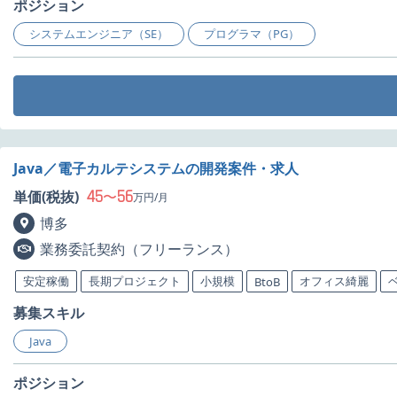
ポジション
システムエンジニア（SE）
プログラマ（PG）
Java／電子カルテシステムの開発案件・求人
45
56
単価(税抜)
〜
万円/月
博多
業務委託契約（フリーランス）
安定稼働
長期プロジェクト
小規模
オフィス綺麗
BtoB
募集スキル
Java
ポジション