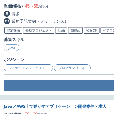
45
65
単価(税抜)
〜
万円/月
博多
業務委託契約（フリーランス）
安定稼働
長期プロジェクト
朝遅め
私服OK
ベテラ
BtoB
募集スキル
Java
ポジション
システムエンジニア（SE）
プログラマ（PG）
Java／AWS上で動かすアプリケーション開発案件・求人