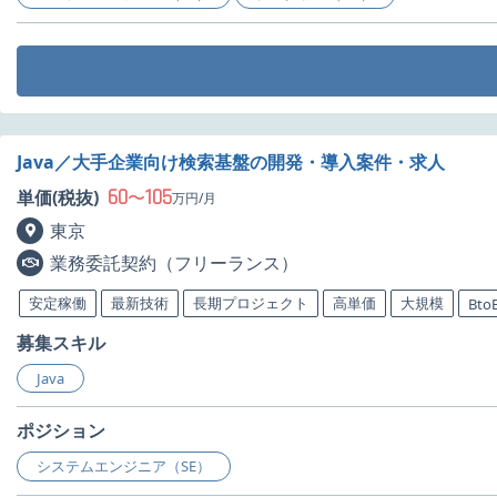
Java／大手企業向け検索基盤の開発・導入案件・求人
60
105
単価(税抜)
〜
万円/月
東京
業務委託契約（フリーランス）
安定稼働
最新技術
長期プロジェクト
高単価
大規模
Bto
募集スキル
Java
ポジション
システムエンジニア（SE）