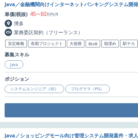
Java／金融機関向けインターネットバンキングシステム開
45
60
単価(税抜)
〜
万円/月
博多
業務委託契約（フリーランス）
安定稼働
長期プロジェクト
大規模
朝遅め
駅チカ
BtoB
募集スキル
Java
ポジション
システムエンジニア（SE）
プログラマ（PG）
Java／ショッピングモール向け管理システム開発案件・求