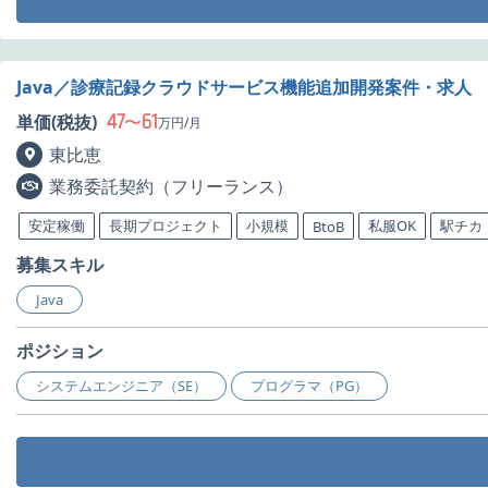
Java／診療記録クラウドサービス機能追加開発案件・求人
47
61
単価(税抜)
〜
万円/月
東比恵
業務委託契約（フリーランス）
安定稼働
長期プロジェクト
小規模
私服OK
駅チカ
BtoB
募集スキル
Java
ポジション
システムエンジニア（SE）
プログラマ（PG）