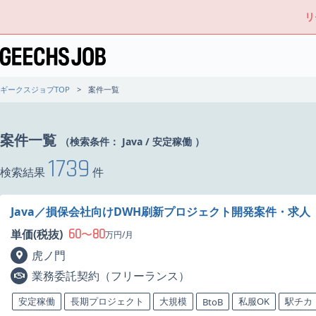
リ
ギークスジョブTOP
案件一覧
案件一覧
（検索条件：
Java
/
安定稼働
）
1739
検索結果
件
Java／損保会社向けDWH刷新プロジェクト開発案件・求人
60
80
単価(税抜)
〜
万円/月
虎ノ門
業務委託契約（フリーランス）
安定稼働
長期プロジェクト
大規模
私服OK
駅チカ
BtoB