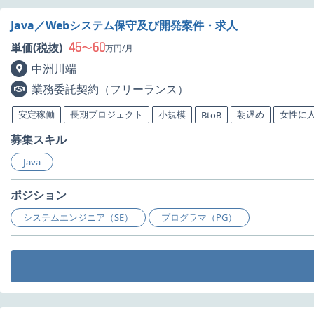
Java／Webシステム保守及び開発案件・求人
45
60
単価(税抜)
〜
万円/月
中洲川端
業務委託契約（フリーランス）
安定稼働
長期プロジェクト
小規模
朝遅め
女性に
BtoB
募集スキル
Java
ポジション
システムエンジニア（SE）
プログラマ（PG）