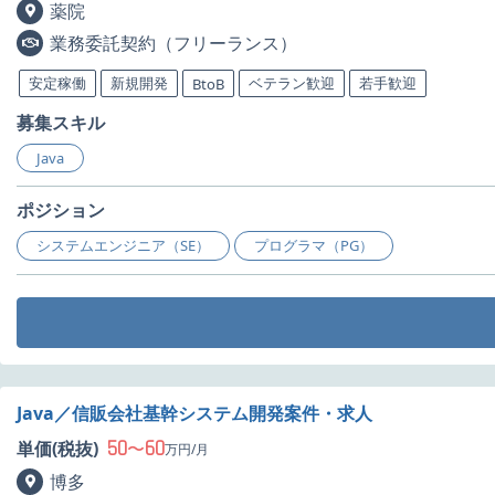
薬院
業務委託契約（フリーランス）
安定稼働
新規開発
ベテラン歓迎
若手歓迎
BtoB
募集スキル
Java
ポジション
システムエンジニア（SE）
プログラマ（PG）
Java／信販会社基幹システム開発案件・求人
50
60
単価(税抜)
〜
万円/月
博多