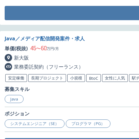
Java／メディア配信開発案件・求人
45
60
単価(税抜)
〜
万円/月
新大阪
業務委託契約（フリーランス）
安定稼働
長期プロジェクト
小規模
女性に人気
駅
BtoC
募集スキル
Java
ポジション
システムエンジニア（SE）
プログラマ（PG）