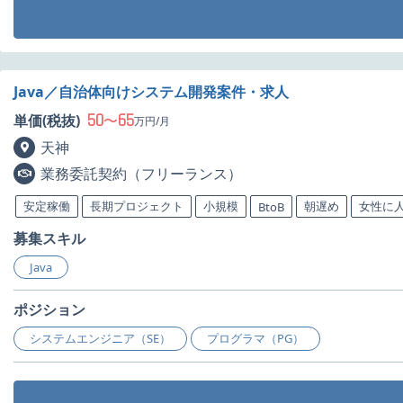
Java／自治体向けシステム開発案件・求人
50
65
単価(税抜)
〜
万円/月
天神
業務委託契約（フリーランス）
安定稼働
長期プロジェクト
小規模
朝遅め
女性に
BtoB
募集スキル
Java
ポジション
システムエンジニア（SE）
プログラマ（PG）