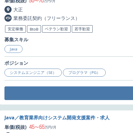
50
70
単価(税抜)
〜
万円/月
大正
業務委託契約（フリーランス）
安定稼働
ベテラン歓迎
若手歓迎
BtoB
募集スキル
Java
ポジション
システムエンジニア（SE）
プログラマ（PG）
Java／教育業界向けシステム開発支援案件・求人
45
65
単価(税抜)
〜
万円/月