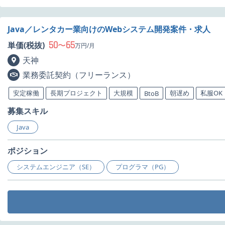
Java／レンタカー業向けのWebシステム開発案件・求人
50
65
単価(税抜)
〜
万円/月
天神
業務委託契約（フリーランス）
安定稼働
長期プロジェクト
大規模
朝遅め
私服OK
BtoB
募集スキル
Java
ポジション
システムエンジニア（SE）
プログラマ（PG）