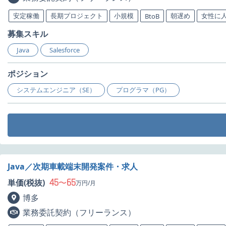
安定稼働
長期プロジェクト
小規模
朝遅め
女性に
BtoB
募集スキル
Java
Salesforce
ポジション
システムエンジニア（SE）
プログラマ（PG）
Java／次期車載端末開発案件・求人
45
65
単価(税抜)
〜
万円/月
博多
業務委託契約（フリーランス）