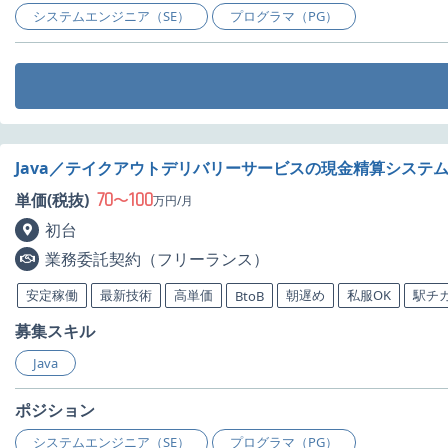
システムエンジニア（SE）
プログラマ（PG）
Java／テイクアウトデリバリーサービスの現金精算システ
70
100
単価(税抜)
〜
万円/月
初台
業務委託契約（フリーランス）
安定稼働
最新技術
高単価
朝遅め
私服OK
駅チ
BtoB
募集スキル
Java
ポジション
システムエンジニア（SE）
プログラマ（PG）