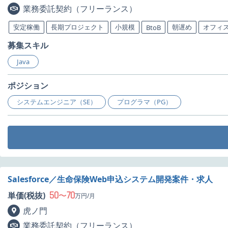
業務委託契約（フリーランス）
安定稼働
長期プロジェクト
小規模
朝遅め
オフィ
BtoB
募集スキル
Java
ポジション
システムエンジニア（SE）
プログラマ（PG）
Salesforce／生命保険Web申込システム開発案件・求人
50
70
単価(税抜)
〜
万円/月
虎ノ門
業務委託契約（フリーランス）