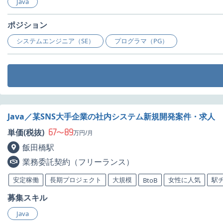
Java
ポジション
システムエンジニア（SE）
プログラマ（PG）
Java／某SNS大手企業の社内システム新規開発案件・求人
67
89
単価(税抜)
〜
万円/月
飯田橋駅
業務委託契約（フリーランス）
安定稼働
長期プロジェクト
大規模
女性に人気
駅
BtoB
募集スキル
Java