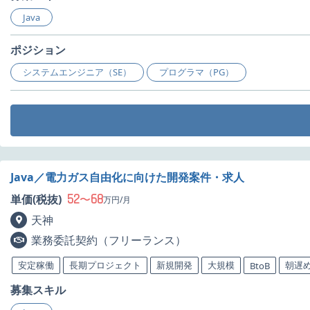
Java
ポジション
システムエンジニア（SE）
プログラマ（PG）
Java／電力ガス自由化に向けた開発案件・求人
52
68
単価(税抜)
〜
万円/月
天神
業務委託契約（フリーランス）
安定稼働
長期プロジェクト
新規開発
大規模
朝遅
BtoB
募集スキル