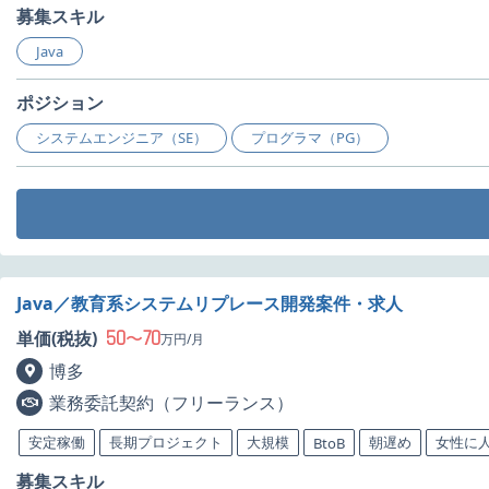
募集スキル
Java
ポジション
システムエンジニア（SE）
プログラマ（PG）
Java／教育系システムリプレース開発案件・求人
50
70
単価(税抜)
〜
万円/月
博多
業務委託契約（フリーランス）
安定稼働
長期プロジェクト
大規模
朝遅め
女性に
BtoB
募集スキル