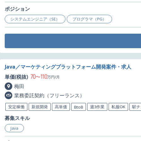
ポジション
システムエンジニア（SE）
プログラマ（PG）
Java／マーケティングプラットフォーム開発案件・求人
70
110
単価(税抜)
〜
万円/月
梅田
業務委託契約（フリーランス）
安定稼働
新規開発
高単価
週3作業
私服OK
駅チ
BtoB
募集スキル
Java